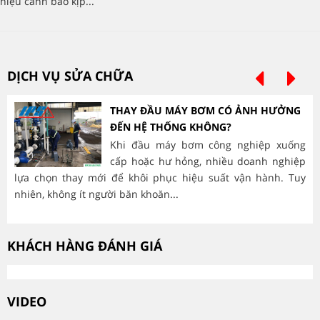
hiệu cảnh báo kịp...
DỊCH VỤ SỬA CHỮA
THAY ĐẦU MÁY BƠM CÓ ẢNH HƯỞNG
ĐẾN HỆ THỐNG KHÔNG?
Khi đầu máy bơm công nghiệp xuống
cấp hoặc hư hỏng, nhiều doanh nghiệp
lựa chọn thay mới để khôi phục hiệu suất vận hành. Tuy
hà
nhiên, không ít người băn khoăn...
mòn
KHÁCH HÀNG ĐÁNH GIÁ
VIDEO