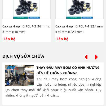
Cao su khớp nối FCL # 3 (16 mm x
Cao su khớp nối FCL # 4 (22.4 mm
31mm x 18 mm)
x 40 mm x 22.4 mm)
Liên hệ
Liên hệ
DỊCH VỤ SỬA CHỮA
THAY ĐẦU MÁY BƠM CÓ ẢNH HƯỞNG
ĐẾN HỆ THỐNG KHÔNG?
Khi đầu máy bơm công nghiệp xuống
cấp hoặc hư hỏng, nhiều doanh nghiệp
lựa chọn thay mới để khôi phục hiệu suất vận hành. Tuy
hà
nhiên, không ít người băn khoăn...
mòn