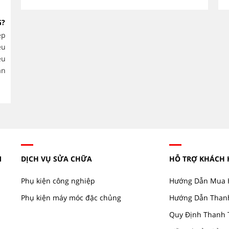
CÁCH CHỌN ĐẦU MÁY BƠM
G?
THEO LƯU LƯỢNG VÀ CỘT ÁP
CHÍNH XÁC.
ệp
ều
Việc lựa chọn đầu máy bơm công
ệu
nghiệp phù hợp không chỉ giúp hệ thống vận hành
thống cấp nư
ăn
ổn định mà còn tối ưu chi phí điện năng, giảm hao
phẩm, HVAC v
mòn thiết bị và kéo...
M
DỊCH VỤ SỬA CHỮA
HỖ TRỢ KHÁCH
Phụ kiện công nghiệp
Hướng Dẫn Mua 
Phụ kiện máy móc đặc chủng
Hướng Dẫn Than
Quy Định Thanh 