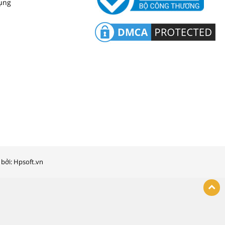
ụng
bởi: Hpsoft.vn