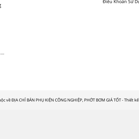
Điều Khoản Sử D
g
....
ộc về ĐỊA CHỈ BÁN PHỤ KIỆN CÔNG NGHIỆP, PHỚT BƠM GIÁ TỐT - Thiết kế 