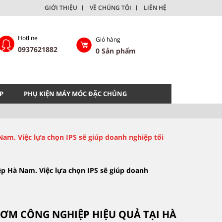
GIỚI THIỆU
VỀ CHÚNG TÔI
LIÊN HỆ
Hotline
Giỏ hàng
0937621882
0
Sản phẩm
P
PHỤ KIỆN MÁY MÓC ĐẶC CHỦNG
 Nam. Việc lựa chọn IPS sẽ giúp doanh nghiệp tối
iệp Hà Nam. Việc lựa chọn IPS sẽ giúp doanh
ƠM CÔNG NGHIỆP HIỆU QUẢ TẠI HÀ