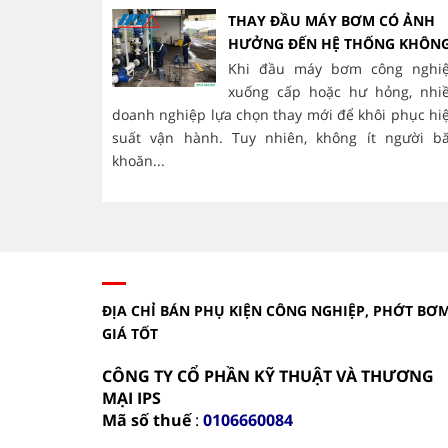
THAY ĐẦU MÁY BƠM CÓ ẢNH
HƯỞNG ĐẾN HỆ THỐNG KHÔN
Khi đầu máy bơm công nghi
xuống cấp hoặc hư hỏng, nhi
doanh nghiệp lựa chọn thay mới để khôi phục hi
suất vận hành. Tuy nhiên, không ít người b
khoăn...
ĐỊA CHỈ BÁN PHỤ KIỆN CÔNG NGHIỆP, PHỚT BƠ
GIÁ TỐT
CÔNG TY CỔ PHẦN KỸ THUẬT VÀ THƯƠNG
MẠI IPS
Mã số thuế
:
0106660084