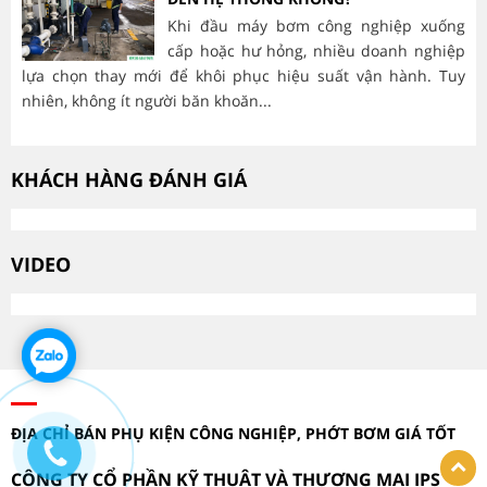
Khi đầu máy bơm công nghiệp xuống
cấp hoặc hư hỏng, nhiều doanh nghiệp
lựa chọn thay mới để khôi phục hiệu suất vận hành. Tuy
hà
nhiên, không ít người băn khoăn...
mòn
KHÁCH HÀNG ĐÁNH GIÁ
VIDEO
ĐỊA CHỈ BÁN PHỤ KIỆN CÔNG NGHIỆP, PHỚT BƠM GIÁ TỐT
CÔNG TY CỔ PHẦN KỸ THUẬT VÀ THƯƠNG MẠI IPS