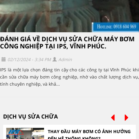
ĐÁNH GIÁ VỀ DỊCH VỤ SỬA CHỮA MÁY BƠM
CÔNG NGHIỆP TẠI IPS, VĨNH PHÚC.
02/12/2024 - 3:34 PM
Admin
IPS là một lựa chọn đáng tin cậy cho các công ty tại Vĩnh Phúc khi
cần sửa chữa máy bơm công nghiệp, nhờ vào chất lượng dịch vụ,
tính chuyên nghiệp, và khả...
DỊCH VỤ SỬA CHỮA
THAY ĐẦU MÁY BƠM CÓ ẢNH HƯỞNG
ĐẾN HỆ THỐNG KHÔNG?