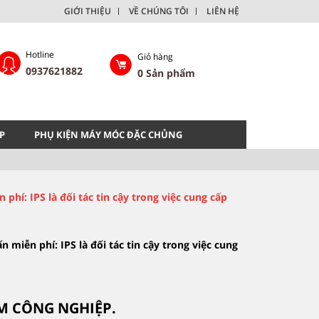
GIỚI THIỆU
VỀ CHÚNG TÔI
LIÊN HỆ
Hotline
Giỏ hàng
0937621882
0
Sản phẩm
P
PHỤ KIỆN MÁY MÓC ĐẶC CHỦNG
phí: IPS là đối tác tin cậy trong việc cung cấp
 miễn phí: IPS là đối tác tin cậy trong việc cung
M CÔNG NGHIỆP.