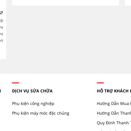
CÁCH CHỌN ĐẦU MÁY BƠM
G?
THEO LƯU LƯỢNG VÀ CỘT ÁP
CHÍNH XÁC.
ệp
ều
Việc lựa chọn đầu máy bơm công
ệu
nghiệp phù hợp không chỉ giúp hệ thống vận hành
thống cấp nư
ăn
ổn định mà còn tối ưu chi phí điện năng, giảm hao
phẩm, HVAC v
mòn thiết bị và kéo...
M
DỊCH VỤ SỬA CHỮA
HỖ TRỢ KHÁCH
Phụ kiện công nghiệp
Hướng Dẫn Mua 
Phụ kiện máy móc đặc chủng
Hướng Dẫn Than
Quy Định Thanh 