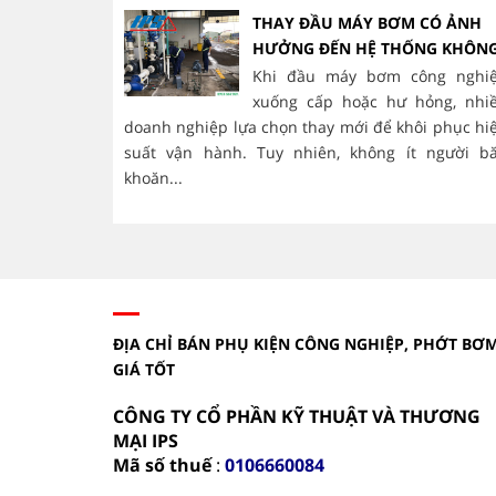
THAY ĐẦU MÁY BƠM CÓ ẢNH
HƯỞNG ĐẾN HỆ THỐNG KHÔN
Khi đầu máy bơm công nghi
xuống cấp hoặc hư hỏng, nhi
doanh nghiệp lựa chọn thay mới để khôi phục hi
suất vận hành. Tuy nhiên, không ít người b
khoăn...
ĐỊA CHỈ BÁN PHỤ KIỆN CÔNG NGHIỆP, PHỚT BƠ
GIÁ TỐT
CÔNG TY CỔ PHẦN KỸ THUẬT VÀ THƯƠNG
MẠI IPS
Mã số thuế
:
0106660084