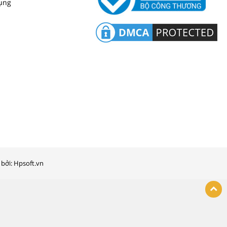
ụng
bởi: Hpsoft.vn