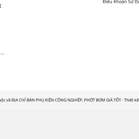
Điều Khoản Sử D
g
....
ộc về ĐỊA CHỈ BÁN PHỤ KIỆN CÔNG NGHIỆP, PHỚT BƠM GIÁ TỐT - Thiết kế 