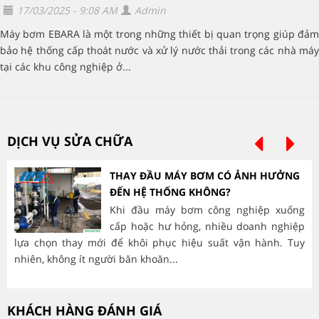
17/03/2025 - 9:08 AM
Admin
Máy bơm EBARA là một trong những thiết bị quan trọng giúp đảm
bảo hệ thống cấp thoát nước và xử lý nước thải trong các nhà máy
tại các khu công nghiệp ở...
DỊCH VỤ SỬA CHỮA
THAY ĐẦU MÁY BƠM CÓ ẢNH HƯỞNG
ĐẾN HỆ THỐNG KHÔNG?
Khi đầu máy bơm công nghiệp xuống
cấp hoặc hư hỏng, nhiều doanh nghiệp
lựa chọn thay mới để khôi phục hiệu suất vận hành. Tuy
hà
nhiên, không ít người băn khoăn...
mòn
KHÁCH HÀNG ĐÁNH GIÁ