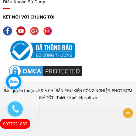
Điều Khoản Sử Dụng
KẾT NỐI VỚI CHÚNG TÔI
Bản quyền thuộc về ĐỊA CHỈ BÁN PHỤ KIỆN CÔNG NGHIỆP, PHỚT BƠM
GIÁ TỐT - Thiết kế bởi: Hpsoft.vn
0937621882