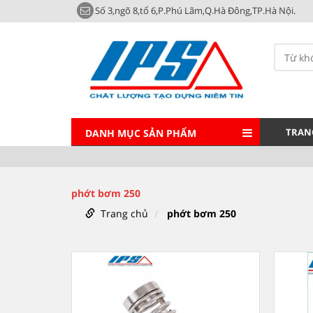
Số 3,ngõ 8,tổ 6,P.Phú Lãm,Q.Hà Đông,TP.Hà Nội.
TRAN
DANH MỤC SẢN PHẨM
phớt bơm 250
Trang chủ
phớt bơm 250