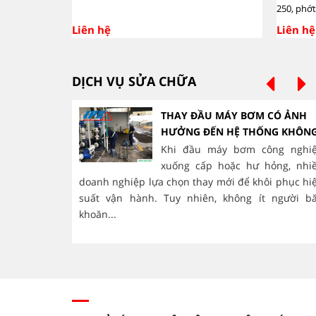
250, phớ
Liên hệ
Liên hệ
DỊCH VỤ SỬA CHỮA
THAY ĐẦU MÁY BƠM CÓ ẢNH
HƯỞNG ĐẾN HỆ THỐNG KHÔN
Khi đầu máy bơm công nghi
xuống cấp hoặc hư hỏng, nhi
doanh nghiệp lựa chọn thay mới để khôi phục hi
suất vận hành. Tuy nhiên, không ít người b
khoăn...