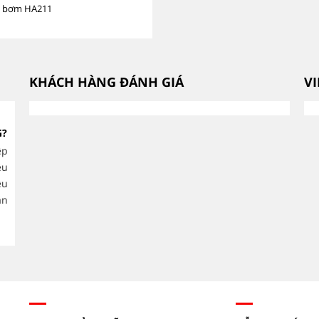
t bơm HA211
KHÁCH HÀNG ĐÁNH GIÁ
V
CÁCH CHỌN ĐẦU MÁY BƠM
G?
THEO LƯU LƯỢNG VÀ CỘT ÁP
CHÍNH XÁC.
ệp
ều
Việc lựa chọn đầu máy bơm công
ệu
nghiệp phù hợp không chỉ giúp hệ thống vận hành
thống cấp nư
ăn
ổn định mà còn tối ưu chi phí điện năng, giảm hao
phẩm, HVAC v
mòn thiết bị và kéo...