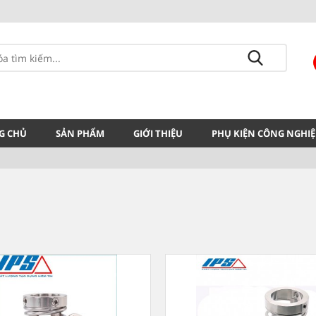
G CHỦ
SẢN PHẨM
GIỚI THIỆU
PHỤ KIỆN CÔNG NGHIỆ