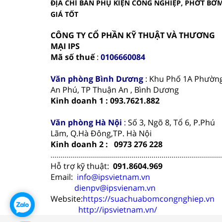
ĐỊA CHỈ BÁN PHỤ KIỆN CÔNG NGHIỆP, PHỚT BƠ
GIÁ TỐT
CÔNG TY CỔ PHẦN KỸ THUẬT VÀ THƯƠNG
MẠI IPS
Mã số thuế
:
0106660084
Văn phòng
Bình Dương
: Khu Phố 1A Phườn
An Phú, TP Thuận An , Bình Dương
Kinh doanh 1 : 093.7621.882
Văn phòng Hà Nội
:
Số 3, Ngõ 8, Tổ 6, P.Phú
Lãm, Q.Hà Đông,TP. Hà Nội
Kinh doanh 2 : 0973 276 228
......................................................................................
Hỗ trợ kỹ thuật:
091.8604.969
Email:
info@ipsvietnam.vn
dienpv@ipsvienam.vn
Website:
https://suachuabomcongnghiep.vn
http://ipsvietnam.vn/