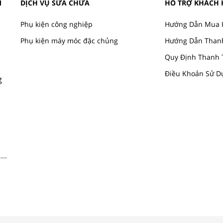
M
DỊCH VỤ SỬA CHỮA
HỖ TRỢ KHÁCH
Phụ kiện công nghiệp
Hướng Dẫn Mua 
Phụ kiện máy móc đặc chủng
Hướng Dẫn Than
Quy Định Thanh 
Điều Khoản Sử D
g
....