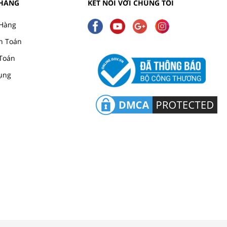
 HÀNG
KẾT NỐI VỚI CHÚNG TÔI
Hàng
h Toán
Toán
ụng