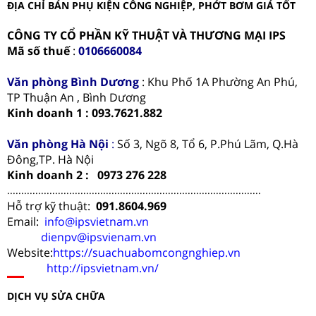
ĐỊA CHỈ BÁN PHỤ KIỆN CÔNG NGHIỆP, PHỚT BƠM GIÁ TỐT
CÔNG TY CỔ PHẦN KỸ THUẬT VÀ THƯƠNG MẠI IPS
Mã số thuế
:
0106660084
Văn phòng
Bình Dương
: Khu Phố 1A Phường An Phú,
TP Thuận An , Bình Dương
Kinh doanh 1 : 093.7621.882
Văn phòng Hà Nội
:
Số 3, Ngõ 8, Tổ 6, P.Phú Lãm, Q.Hà
Đông,TP. Hà Nội
Kinh doanh 2 : 0973 276 228
..........................................................................................
Hỗ trợ kỹ thuật:
091.8604.969
Email:
info@ipsvietnam.vn
dienpv@ipsvienam.vn
Website:
https://suachuabomcongnghiep.vn
http://ipsvietnam.vn/
DỊCH VỤ SỬA CHỮA