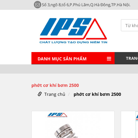
Số 3,ngõ 8,tổ 6,P.Phú Lãm,Q.Hà Đông,TP.Hà Nội.
TRAN
DANH MỤC SẢN PHẨM
phớt cơ khí bơm 2500
Trang chủ
phớt cơ khí bơm 2500