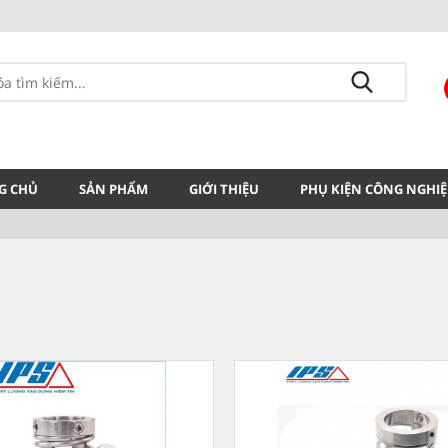
G CHỦ
SẢN PHẨM
GIỚI THIỆU
PHỤ KIỆN CÔNG NGHIỆ