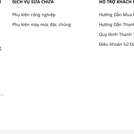
M
DỊCH VỤ SỬA CHỮA
HỖ TRỢ KHÁCH
Phụ kiện công nghiệp
Hướng Dẫn Mua 
Phụ kiện máy móc đặc chủng
Hướng Dẫn Than
Quy Định Thanh 
Điều Khoản Sử D
g
....