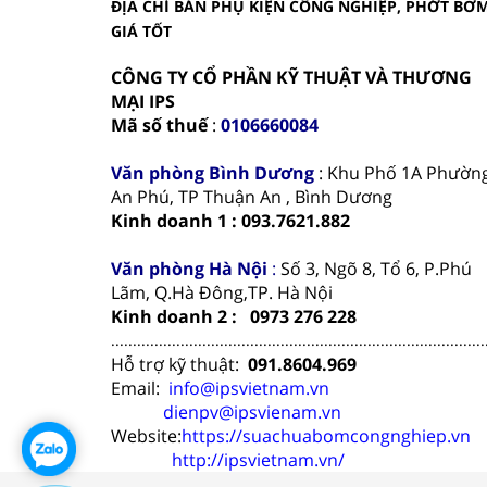
ĐỊA CHỈ BÁN PHỤ KIỆN CÔNG NGHIỆP, PHỚT BƠ
GIÁ TỐT
CÔNG TY CỔ PHẦN KỸ THUẬT VÀ THƯƠNG
MẠI IPS
Mã số thuế
:
0106660084
Văn phòng
Bình Dương
: Khu Phố 1A Phườn
An Phú, TP Thuận An , Bình Dương
Kinh doanh 1 : 093.7621.882
Văn phòng Hà Nội
:
Số 3, Ngõ 8, Tổ 6, P.Phú
Lãm, Q.Hà Đông,TP. Hà Nội
Kinh doanh 2 : 0973 276 228
......................................................................................
Hỗ trợ kỹ thuật:
091.8604.969
Email:
info@ipsvietnam.vn
dienpv@ipsvienam.vn
Website:
https://suachuabomcongnghiep.vn
http://ipsvietnam.vn/