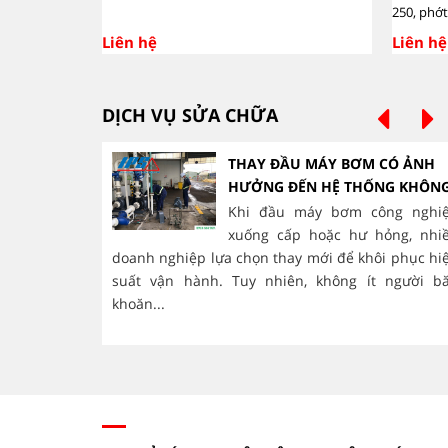
250, phớ
Liên hệ
Liên hệ
DỊCH VỤ SỬA CHỮA
THAY ĐẦU MÁY BƠM CÓ ẢNH
HƯỞNG ĐẾN HỆ THỐNG KHÔN
Khi đầu máy bơm công nghi
xuống cấp hoặc hư hỏng, nhi
doanh nghiệp lựa chọn thay mới để khôi phục hi
suất vận hành. Tuy nhiên, không ít người b
khoăn...