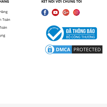
 HÀNG
KẾT NỐI VỚI CHÚNG TÔI
Hàng
h Toán
Toán
ụng