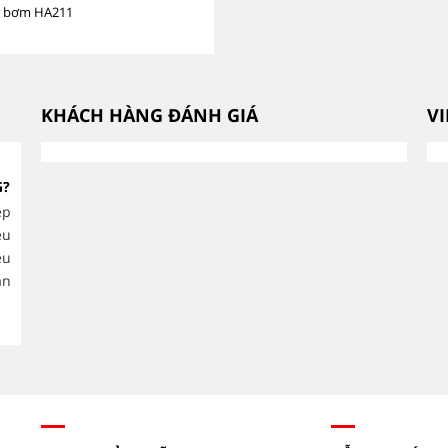
t bơm HA211
KHÁCH HÀNG ĐÁNH GIÁ
V
CÁCH CHỌN ĐẦU MÁY BƠM
G?
THEO LƯU LƯỢNG VÀ CỘT ÁP
CHÍNH XÁC.
ệp
ều
Việc lựa chọn đầu máy bơm công
ệu
nghiệp phù hợp không chỉ giúp hệ thống vận hành
thống cấp nư
ăn
ổn định mà còn tối ưu chi phí điện năng, giảm hao
phẩm, HVAC v
mòn thiết bị và kéo...