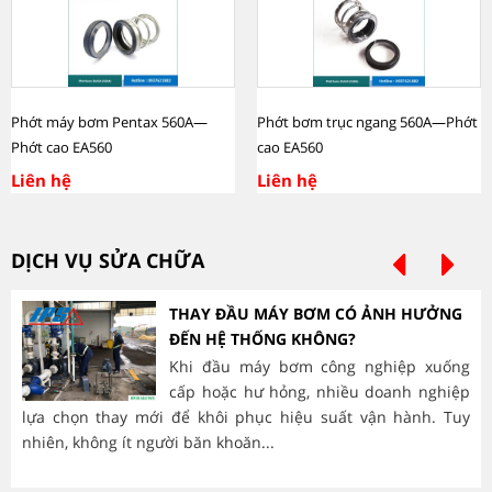
Phớt máy bơm Pentax 560A—
Phớt bơm trục ngang 560A—Phớt
Phớt cao EA560
cao EA560
Liên hệ
Liên hệ
DỊCH VỤ SỬA CHỮA
THAY ĐẦU MÁY BƠM CÓ ẢNH HƯỞNG
ĐẾN HỆ THỐNG KHÔNG?
Khi đầu máy bơm công nghiệp xuống
cấp hoặc hư hỏng, nhiều doanh nghiệp
lựa chọn thay mới để khôi phục hiệu suất vận hành. Tuy
hà
nhiên, không ít người băn khoăn...
mòn