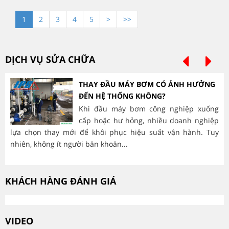
1
2
3
4
5
>
>>
DỊCH VỤ SỬA CHỮA
THAY ĐẦU MÁY BƠM CÓ ẢNH HƯỞNG
ĐẾN HỆ THỐNG KHÔNG?
Khi đầu máy bơm công nghiệp xuống
cấp hoặc hư hỏng, nhiều doanh nghiệp
lựa chọn thay mới để khôi phục hiệu suất vận hành. Tuy
hà
nhiên, không ít người băn khoăn...
mòn
KHÁCH HÀNG ĐÁNH GIÁ
VIDEO