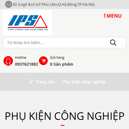
Số 3,ngõ 8,tổ 6,P.Phú Lãm,Q.Hà Đông,TP.Hà Nội.
MENU
Hotline
Giỏ hàng
0937621882
0
Sản phẩm
Trang chủ
Phụ kiện công nghiệp
PHỤ KIỆN CÔNG NGHIỆP