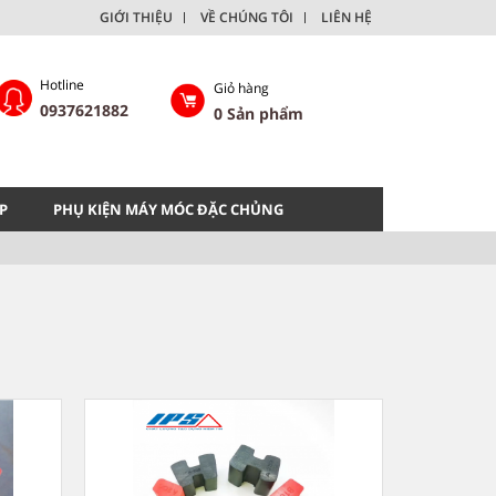
GIỚI THIỆU
VỀ CHÚNG TÔI
LIÊN HỆ
Hotline
Giỏ hàng
0937621882
0
Sản phẩm
P
PHỤ KIỆN MÁY MÓC ĐẶC CHỦNG