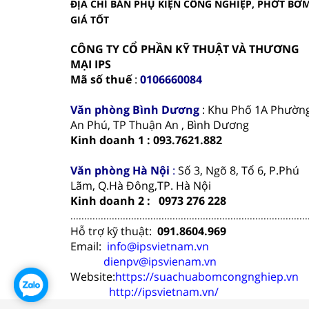
ĐỊA CHỈ BÁN PHỤ KIỆN CÔNG NGHIỆP, PHỚT BƠ
GIÁ TỐT
CÔNG TY CỔ PHẦN KỸ THUẬT VÀ THƯƠNG
MẠI IPS
Mã số thuế
:
0106660084
Văn phòng
Bình Dương
: Khu Phố 1A Phườn
An Phú, TP Thuận An , Bình Dương
Kinh doanh 1 : 093.7621.882
Văn phòng Hà Nội
:
Số 3, Ngõ 8, Tổ 6, P.Phú
Lãm, Q.Hà Đông,TP. Hà Nội
Kinh doanh 2 : 0973 276 228
......................................................................................
Hỗ trợ kỹ thuật:
091.8604.969
Email:
info@ipsvietnam.vn
dienpv@ipsvienam.vn
Website:
https://suachuabomcongnghiep.vn
http://ipsvietnam.vn/