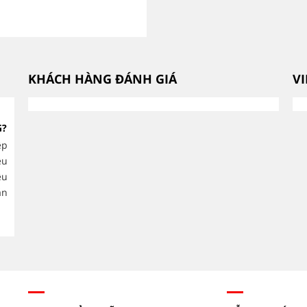
KHÁCH HÀNG ĐÁNH GIÁ
V
CÁCH CHỌN ĐẦU MÁY BƠM
G?
THEO LƯU LƯỢNG VÀ CỘT ÁP
CHÍNH XÁC.
ệp
ều
Việc lựa chọn đầu máy bơm công
ệu
nghiệp phù hợp không chỉ giúp hệ thống vận hành
thống cấp nư
ăn
ổn định mà còn tối ưu chi phí điện năng, giảm hao
phẩm, HVAC v
mòn thiết bị và kéo...