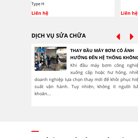
Type H
Liên hệ
Liên hệ
DỊCH VỤ SỬA CHỮA
THAY ĐẦU MÁY BƠM CÓ ẢNH
HƯỞNG ĐẾN HỆ THỐNG KHÔN
Khi đầu máy bơm công nghi
xuống cấp hoặc hư hỏng, nhi
doanh nghiệp lựa chọn thay mới để khôi phục hi
suất vận hành. Tuy nhiên, không ít người b
khoăn...