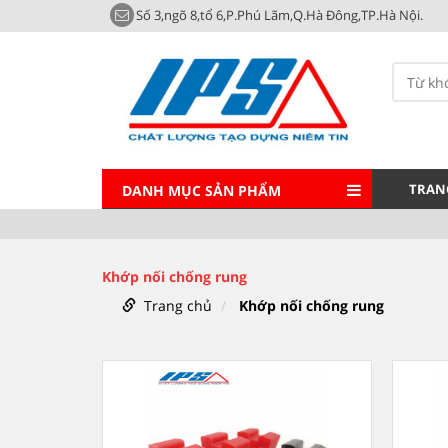
Số 3,ngõ 8,tổ 6,P.Phú Lãm,Q.Hà Đông,TP.Hà Nội.
TRAN
DANH MỤC SẢN PHẨM
Khớp nối chống rung
Trang chủ
Khớp nối chống rung