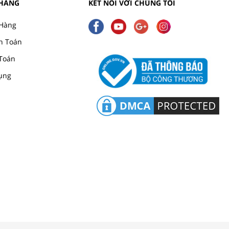
 HÀNG
KẾT NỐI VỚI CHÚNG TÔI
Hàng
h Toán
Toán
ụng