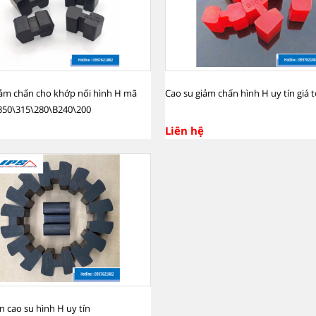
iảm chấn cho khớp nối hình H mã
Cao su giảm chấn hình H uy tín giá t
350\315\280\B240\200
Liên hệ
 cao su hình H uy tín