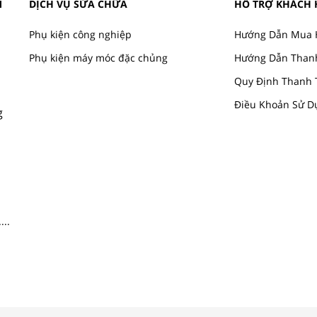
M
DỊCH VỤ SỬA CHỮA
HỖ TRỢ KHÁCH
Phụ kiện công nghiệp
Hướng Dẫn Mua 
Phụ kiện máy móc đặc chủng
Hướng Dẫn Than
Quy Định Thanh 
Điều Khoản Sử D
g
....