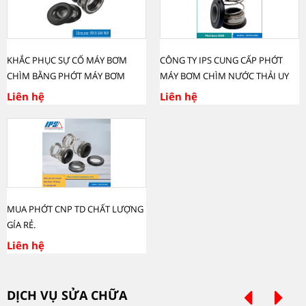
KHẮC PHỤC SỰ CỐ MÁY BƠM
CÔNG TY IPS CUNG CẤP PHỚT
CHÌM BẰNG PHỚT MÁY BƠM
MÁY BƠM CHÌM NƯỚC THẢI UY
CHẤT LƯỢNG TẠI BÌNH DƯƠNG.
TÍN CHẤT LƯỢNG TẠI BÌNH
Liên hệ
Liên hệ
DƯƠNG.
MUA PHỚT CNP TD CHẤT LƯỢNG
GÍA RẺ.
Liên hệ
DỊCH VỤ SỬA CHỮA