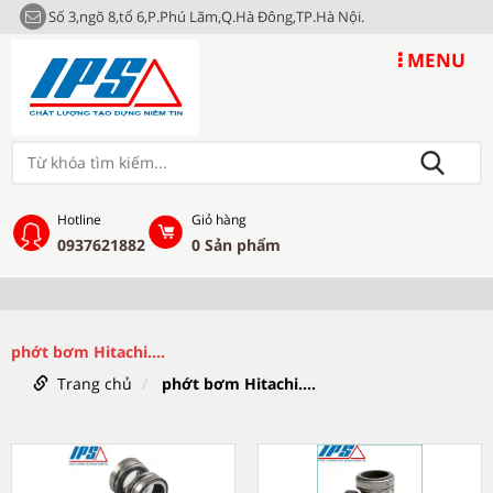
Số 3,ngõ 8,tổ 6,P.Phú Lãm,Q.Hà Đông,TP.Hà Nội.
MENU
Hotline
Giỏ hàng
0937621882
0
Sản phẩm
phớt bơm Hitachi....
Trang chủ
phớt bơm Hitachi....