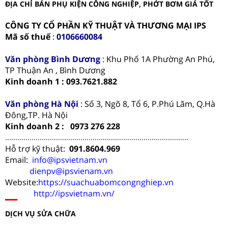
ĐỊA CHỈ BÁN PHỤ KIỆN CÔNG NGHIỆP, PHỚT BƠM GIÁ TỐT
CÔNG TY CỔ PHẦN KỸ THUẬT VÀ THƯƠNG MẠI IPS
Mã số thuế
:
0106660084
Văn phòng
Bình Dương
: Khu Phố 1A Phường An Phú,
TP Thuận An , Bình Dương
Kinh doanh 1 : 093.7621.882
Văn phòng Hà Nội
:
Số 3, Ngõ 8, Tổ 6, P.Phú Lãm, Q.Hà
Đông,TP. Hà Nội
Kinh doanh 2 : 0973 276 228
..........................................................................................
Hỗ trợ kỹ thuật:
091.8604.969
Email:
info@ipsvietnam.vn
dienpv@ipsvienam.vn
Website:
https://suachuabomcongnghiep.vn
http://ipsvietnam.vn/
DỊCH VỤ SỬA CHỮA