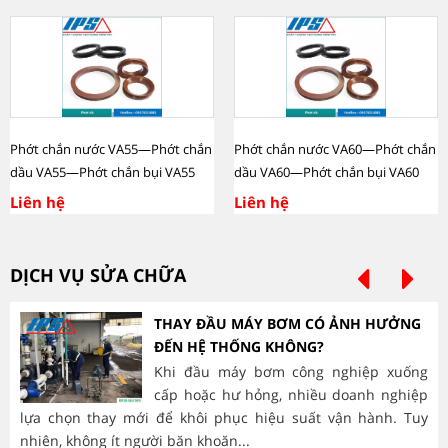
Phớt chắn nước VA55—Phớt chắn
Phớt chắn nước VA60—Phớt chắn
dầu VA55—Phớt chắn bụi VA55
dầu VA60—Phớt chắn bụi VA60
Liên hệ
Liên hệ
DỊCH VỤ SỬA CHỮA
THAY ĐẦU MÁY BƠM CÓ ẢNH HƯỞNG
ĐẾN HỆ THỐNG KHÔNG?
Khi đầu máy bơm công nghiệp xuống
cấp hoặc hư hỏng, nhiều doanh nghiệp
lựa chọn thay mới để khôi phục hiệu suất vận hành. Tuy
hà
nhiên, không ít người băn khoăn...
mòn