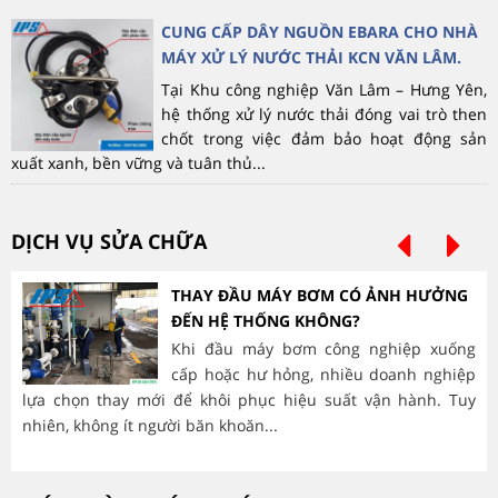
CUNG CẤP DÂY NGUỒN EBARA CHO NHÀ
MÁY XỬ LÝ NƯỚC THẢI KCN VĂN LÂM.
Tại Khu công nghiệp Văn Lâm – Hưng Yên,
hệ thống xử lý nước thải đóng vai trò then
chốt trong việc đảm bảo hoạt động sản
xuất xanh, bền vững và tuân thủ...
DỊCH VỤ SỬA CHỮA
THAY ĐẦU MÁY BƠM CÓ ẢNH HƯỞNG
ĐẾN HỆ THỐNG KHÔNG?
Khi đầu máy bơm công nghiệp xuống
cấp hoặc hư hỏng, nhiều doanh nghiệp
lựa chọn thay mới để khôi phục hiệu suất vận hành. Tuy
hà
nhiên, không ít người băn khoăn...
mòn