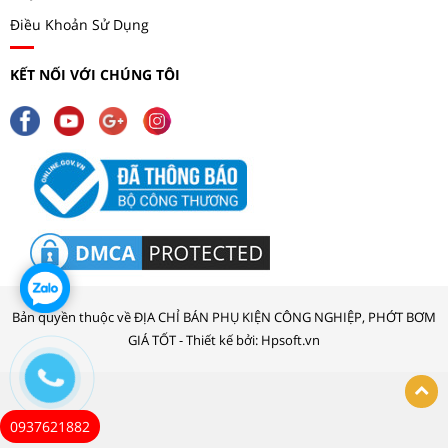
Điều Khoản Sử Dụng
KẾT NỐI VỚI CHÚNG TÔI
Bản quyền thuộc về ĐỊA CHỈ BÁN PHỤ KIỆN CÔNG NGHIỆP, PHỚT BƠM
GIÁ TỐT - Thiết kế bởi: Hpsoft.vn
0937621882