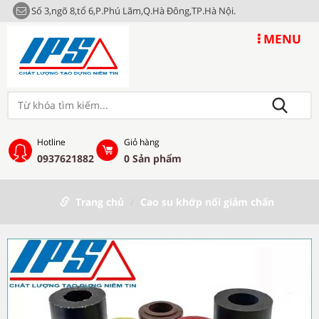
Số 3,ngõ 8,tổ 6,P.Phú Lãm,Q.Hà Đông,TP.Hà Nội.
MENU
Hotline
Giỏ hàng
0937621882
0
Sản phẩm
Trang chủ
Cao su khớp nối giảm chấn