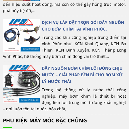
đến hiệu suất hoạt động, mà còn có thể gây hỏng trục, motor,
phá hủy bệ đỡ,...
DỊCH VỤ LẮP ĐẶT TRỌN GÓI DÂY NGUỒN
CHO BƠM CHÌM TẠI VĨNH PHÚC.
Trong các khu công nghiệp trọng điểm tại
Vĩnh Phúc như: KCN Khai Quang, KCN Bá
Thiện, KCN Bình Xuyên, KCN Thăng Long
Vĩnh Phúc, hệ thống máy bơm chìm đóng vai trò thiết...
DÂY NGUỒN BƠM CHÌM LÕI ĐỒNG CHỊU
NƯỚC – GIẢI PHÁP BỀN BỈ CHO BƠM XỬ
LÝ NƯỚC THẢI.
Trong hệ thống xử lý nước thải công
nghiệp, máy bơm chìm là thiết bị hoạt
động liên tục trong môi trường khắc nghiệt
– nơi luôn tồn tại nước, hóa chất,...
PHỤ KIỆN MÁY MÓC ĐẶC CHỦNG