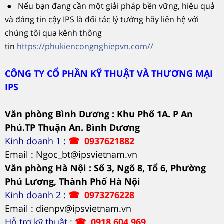
● Nếu bạn đang cần một giải pháp bền vững, hiệu quả
và đáng tin cậy IPS là đối tác lý tưởng hãy liên hệ với
chúng tôi qua kênh thông
tin
https://phukiencongnghiepvn.com//
CÔNG TY CỔ PHẦN KỸ THUẬT VÀ THƯƠNG MẠI
IPS
Văn phòng Bình Dương : Khu Phố 1A. P An
Phú.TP Thuận An. Bình Dương
Kinh doanh 1 :
☎
0937621882
Email : Ngoc_bt@ipsvietnam.vn
Văn phòng Hà Nội : Số 3, Ngõ 8, Tổ 6, Phường
Phú Lương, Thành Phố Hà Nội
Kinh doanh 2 :
☎
0973276228
Email : dienpv@ipsvietnam.vn
Hỗ trợ kỹ thuật :
☎
0918 604 969