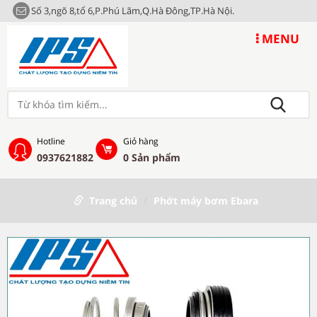
Số 3,ngõ 8,tổ 6,P.Phú Lãm,Q.Hà Đông,TP.Hà Nội.
MENU
Hotline
Giỏ hàng
0937621882
0
Sản phẩm
Trang chủ
Phớt máy bơm Ebara