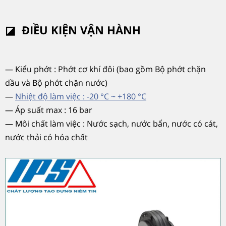
◪
ĐIỀU KIỆN VẬN HÀNH
—
Ki
ểu phớt : Phớt c
ơ kh
í
đ
ôi (bao g
ồm
Bộ phớt chặn
dầu v
à B
ộ phớt chặn n
ư
ớc)
—
Nhiệt độ làm việc : -20 °C ~ +180 °C
—
Áp su
ất max : 16 bar
—
Môi ch
ất l
àm vi
ệc : N
ư
ớc sạch, n
ư
ớc bẩn, n
ư
ớc c
ó cát,
n
ư
ớc thải c
ó hóa ch
ất