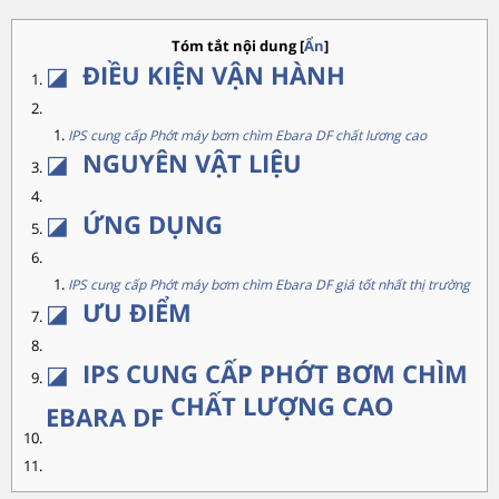
Tóm tắt nội dung
[
Ẩn
]
◪
ĐIỀU KIỆN VẬN HÀNH
IPS cung cấp Phớt máy bơm chìm Ebara DF chất lương cao
◪
NGUYÊN VẬT LIỆU
◪
ỨNG DỤNG
IPS cung cấp Phớt máy bơm chìm Ebara DF giá tốt nhất thị trường
◪
ƯU ĐIỂM
◪
IPS CUNG CẤP PHỚT
BƠM CHÌM
CHẤT LƯỢNG CAO
EBARA DF