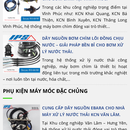
Trong các khu công nghiệp trọng điểm tại
Vĩnh Phúc như: KCN Khai Quang, KCN Bá
Thiện, KCN Bình Xuyên, KCN Thăng Long
Vĩnh Phúc, hệ thống máy bơm chìm đóng vai trò thiết...
DÂY NGUỒN BƠM CHÌM LÕI ĐỒNG CHỊU
NƯỚC – GIẢI PHÁP BỀN BỈ CHO BƠM XỬ
LÝ NƯỚC THẢI.
Trong hệ thống xử lý nước thải công
nghiệp, máy bơm chìm là thiết bị hoạt
động liên tục trong môi trường khắc nghiệt
– nơi luôn tồn tại nước, hóa chất,...
PHỤ KIỆN MÁY MÓC ĐẶC CHỦNG
CUNG CẤP DÂY NGUỒN EBARA CHO NHÀ
MÁY XỬ LÝ NƯỚC THẢI KCN VĂN LÂM.
Tại Khu công nghiệp Văn Lâm – Hưng Yên,
hệ thống xử lý nước thải đóng vai trò then