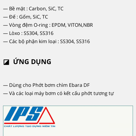
— B
ề mặt : Carbon, SiC, TC
—
Đ
ế : Gốm, SiC, TC
— V
òng
đ
ệm O-ring : EPDM, VITON,NBR
— L
òxo : SS304, SS316
— C
ác b
ộ phận kim loại : SS304, SS316
◪
ỨNG DỤNG
— D
ùng cho Ph
ớt b
ơm ch
ìm Ebara DF
— V
à các lo
ại m
áy b
ơm c
ó k
ết cấu phớt t
ương t
ự