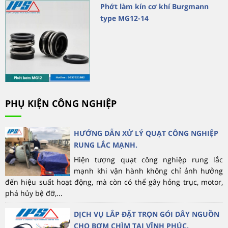
Phớt làm kín cơ khí Burgmann
type MG12-14
PHỤ KIỆN CÔNG NGHIỆP
HƯỚNG DẪN XỬ LÝ QUẠT CÔNG NGHIỆP
RUNG LẮC MẠNH.
Hiện tượng quạt công nghiệp rung lắc
mạnh khi vận hành không chỉ ảnh hưởng
đến hiệu suất hoạt động, mà còn có thể gây hỏng trục, motor,
phá hủy bệ đỡ,...
DỊCH VỤ LẮP ĐẶT TRỌN GÓI DÂY NGUỒN
CHO BƠM CHÌM TẠI VĨNH PHÚC.