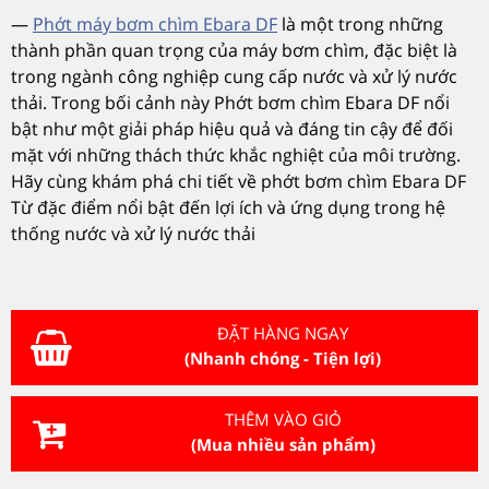
—
Phớt máy bơm chìm Ebara DF
là m
ột trong những
th
ành ph
ần quan trọng của m
áy b
ơm ch
ìm,
đ
ặc biệt l
à
trong ngành công nghi
ệp cung cấp n
ư
ớc v
à x
ử l
ý n
ư
ớc
thải. Trong bối cảnh n
ày Ph
ớt b
ơm ch
ìm Ebara DF n
ổi
bật nh
ư m
ột giải ph
áp hi
ệu quả v
à
đ
áng tin c
ậy
đ
ể
đ
ối
mặt với những th
ách th
ức khắc nghiệt của m
ôi tr
ư
ờng.
H
ãy cùng khám phá chi ti
ết về phớt b
ơm ch
ìm Ebara DF
T
ừ
đ
ặc
đi
ểm nổi bật
đ
ến lợi
ích và
ứng dụng trong hệ
thống n
ư
ớc v
à x
ử l
ý n
ư
ớc thải
ĐẶT HÀNG NGAY
(Nhanh chóng - Tiện lợi)
THÊM VÀO GIỎ
(Mua nhiều sản phẩm)