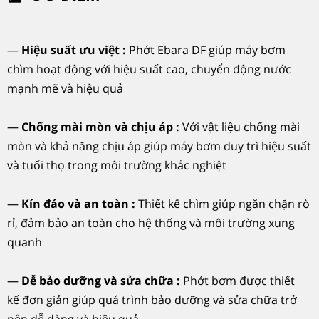
—
Hiệu suất ư
u vi
ệt :
Phớt Ebara DF gi
úp máy b
ơm
ch
ìm ho
ạt
đ
ộng với hiệu suất cao, chuyển
đ
ộng n
ư
ớc
mạnh mẽ v
à hi
ệu quả
—
Chống m
ài mòn và ch
ịu á
p :
V
ới vật liệu chống m
ài
mòn và kh
ả n
ăng ch
ịu
áp
gi
úp máy b
ơm duy tr
ì hi
ệu suất
v
à tu
ổi thọ trong m
ôi tr
ư
ờng khắc nghiệt
—
K
ín đ
áo và an toàn :
Thi
ết kế ch
ìm giúp ng
ăn ch
ặn r
ò
r
ỉ,
đ
ảm bảo an to
àn cho h
ệ thống v
à môi tr
ư
ờng xung
quanh
—
Dễ bảo d
ư
ỡng v
à s
ửa chữa :
Phớt bơm
đư
ợc thiết
kế
đơn gi
ản gi
úp quá trình b
ảo d
ư
ỡng v
à s
ửa chữa trở
n
ên d
ễ d
àng và hi
ệu quả