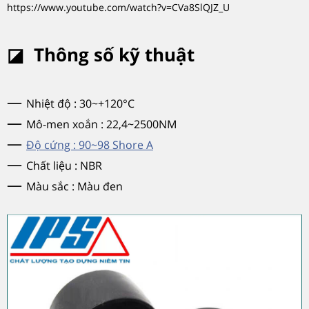
https://www.youtube.com/watch?v=CVa8SlQJZ_U
◪ Thông số kỹ thuật
—
Nhiệt độ : 30~+120°C
—
Mô-men xoắn : 22,4~2500NM
—
Độ cứng : 90~98 Shore A
—
Chất liệu : NBR
—
Màu sắc : Màu đen