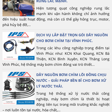
RUNG LẮC MẠNH.
Hiện tượng quạt công nghiệp rung lắc
mạnh khi vận hành không chỉ ảnh hưởng
đến hiệu suất hoạt động, mà còn có thể gây hỏng trục, motor,
phá hủy bệ đỡ,...
DỊCH VỤ LẮP ĐẶT TRỌN GÓI DÂY NGUỒN
CHO BƠM CHÌM TẠI VĨNH PHÚC.
Trong các khu công nghiệp trọng điểm tại
Vĩnh Phúc như: KCN Khai Quang, KCN Bá
Thiện, KCN Bình Xuyên, KCN Thăng Long
Vĩnh Phúc, hệ thống máy bơm chìm đóng vai trò thiết...
DÂY NGUỒN BƠM CHÌM LÕI ĐỒNG CHỊU
NƯỚC – GIẢI PHÁP BỀN BỈ CHO BƠM XỬ
LÝ NƯỚC THẢI.
Trong hệ thống xử lý nước thải công
nghiệp, máy bơm chìm là thiết bị hoạt
động liên tục trong môi trường khắc nghiệt
– nơi luôn tồn tại nước, hóa chất,...