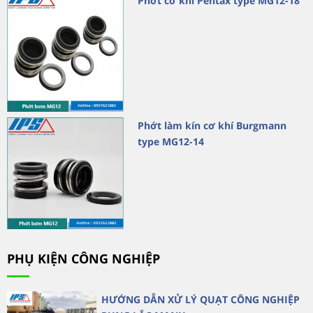
Phớt cơ khí Pentax type MG12-18
Phớt làm kín cơ khí Burgmann
type MG12-14
PHỤ KIỆN CÔNG NGHIỆP
HƯỚNG DẪN XỬ LÝ QUẠT CÔNG NGHIỆP