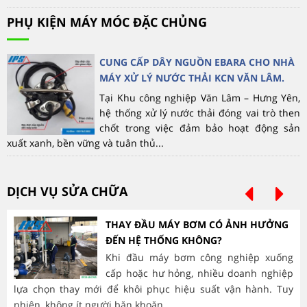
PHỤ KIỆN MÁY MÓC ĐẶC CHỦNG
CUNG CẤP DÂY NGUỒN EBARA CHO NHÀ
MÁY XỬ LÝ NƯỚC THẢI KCN VĂN LÂM.
Tại Khu công nghiệp Văn Lâm – Hưng Yên,
hệ thống xử lý nước thải đóng vai trò then
chốt trong việc đảm bảo hoạt động sản
xuất xanh, bền vững và tuân thủ...
DỊCH VỤ SỬA CHỮA
THAY ĐẦU MÁY BƠM CÓ ẢNH HƯỞNG
ĐẾN HỆ THỐNG KHÔNG?
Khi đầu máy bơm công nghiệp xuống
cấp hoặc hư hỏng, nhiều doanh nghiệp
lựa chọn thay mới để khôi phục hiệu suất vận hành. Tuy
hà
nhiên, không ít người băn khoăn...
mòn