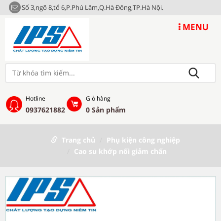
Số 3,ngõ 8,tổ 6,P.Phú Lãm,Q.Hà Đông,TP.Hà Nội.
MENU
Hotline
Giỏ hàng
0937621882
0
Sản phẩm
Trang chủ
Phụ kiện công nghiệp
Cao su khớp nối giảm chấn