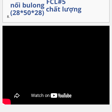
FCL#5
nối bulong
chất lượng
(28*50*28)