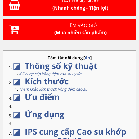
ĐẶT HÀNG NGAY
(Nhanh chóng - Tiện lợi)
THÊM VÀO GIỎ
(Mua nhiều sản phẩm)
Tóm tắt nội dung
[
Ẩn
]
◪ Thông số kỹ thuật
IPS cung cấp Vòng đệm cao su uy tín
◪ Kích thước
Tham khảo kích thước Vòng đệm cao su
◪
Ưu điểm
◪
Ứng dụng
◪
IPS cung cấp
Cao su khớp