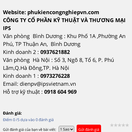
Website: phukiencongnghiepvn.com
CÔNG TY CỔ PHẦN KỸ THUẬT VÀ THƯƠNG MẠI
IPS
Văn phòng Bình Dương : Khu Phố 1A ,Phường An
Phú, TP Thuận An, Bình Dương
Kinh doanh 2 :
0937621882
Văn phòng Hà Nội : Số 3, Ngõ 8, Tổ 6, P. Phú
Lãm,Q.Hà Đông,TP. Hà Nội
Kinh doanh 1 :
0973276228
Email: dienpv@ipsvietnam.vn
Hỗ trợ kỹ thuật :
0918 604 969
Đánh giá:
Điểm
0
/5 dựa vào
0
đánh giá
Gửi đánh giá của bạn về bài viết:
Gửi đánh giá