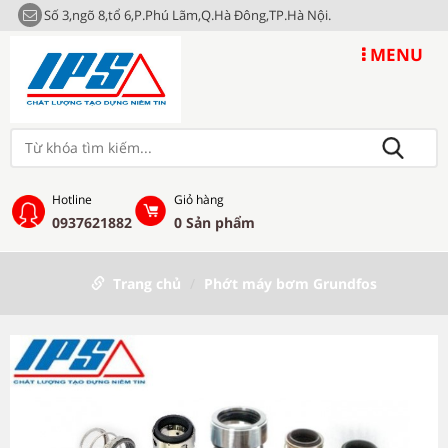
Số 3,ngõ 8,tổ 6,P.Phú Lãm,Q.Hà Đông,TP.Hà Nội.
MENU
Hotline
Giỏ hàng
0937621882
0
Sản phẩm
Trang chủ
Phớt máy bơm Grundfos