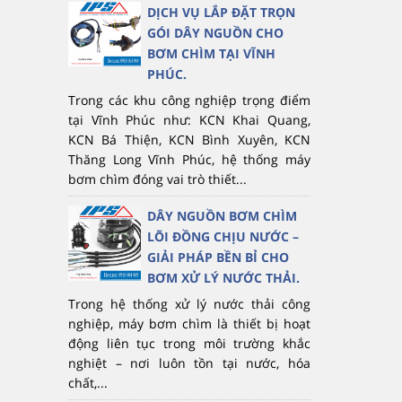
DỊCH VỤ LẮP ĐẶT TRỌN
GÓI DÂY NGUỒN CHO
BƠM CHÌM TẠI VĨNH
PHÚC.
Trong các khu công nghiệp trọng điểm
tại Vĩnh Phúc như: KCN Khai Quang,
KCN Bá Thiện, KCN Bình Xuyên, KCN
Thăng Long Vĩnh Phúc, hệ thống máy
bơm chìm đóng vai trò thiết...
DÂY NGUỒN BƠM CHÌM
LÕI ĐỒNG CHỊU NƯỚC –
GIẢI PHÁP BỀN BỈ CHO
BƠM XỬ LÝ NƯỚC THẢI.
Trong hệ thống xử lý nước thải công
nghiệp, máy bơm chìm là thiết bị hoạt
động liên tục trong môi trường khắc
nghiệt – nơi luôn tồn tại nước, hóa
chất,...