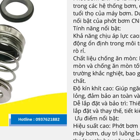
trong các hệ thống bơm, 
tuổi thọ của máy bơm. D
nổi bật của phớt bơm CN
Tính năng nổi bật:
Khả năng chịu áp lực cao
động ổn định trong môi t
rò rỉ.
Chất liệu chống ăn mòn: 
mòn và chống ăn mòn tốt,
trường khắc nghiệt, bao
chất.
Độ kín khít cao: Giúp ngă
lỏng, đảm bảo an toàn v
Dễ lắp đặt và bảo trì: T
lắp đặt và thay thế, tiết 
Ưu điểm nổi bật:
Hiệu suất cao: Phớt bơm 
máy bơm, duy trì luồng b