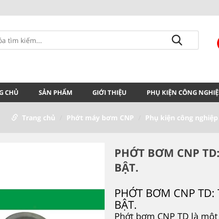
G CHỦ
SẢN PHẨM
GIỚI THIỆU
PHỤ KIỆN CÔNG NGHIỆ
Trang chủ
Phớt máy bơm CNP
Phụ kiện công nghiệp
PHỚT BƠM CNP TD:
BẬT.
PHỚT BƠM CNP TD: 
BẬT.
Phớt bơm CNP TD là một