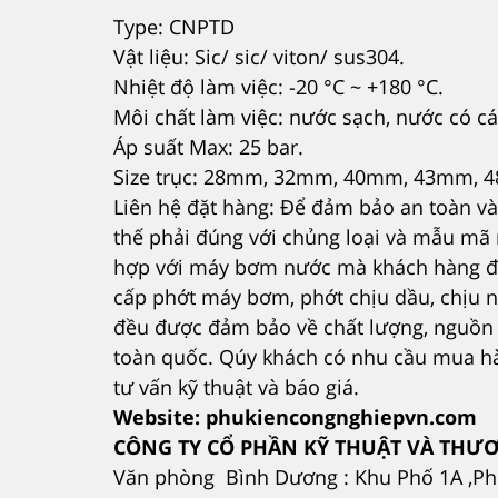
Type: CNPTD
Vật liệu: Sic/ sic/ viton/ sus304.
Nhiệt độ làm việc: -20 °C ~ +180 °C.
Môi chất làm việc: nước sạch, nước có cá
Áp suất Max: 25 bar.
Size trục: 28mm, 32mm, 40mm, 43mm,
Liên hệ đặt hàng: Để đảm bảo an toàn v
thế phải đúng với chủng loại và mẫu mã
hợp với máy bơm nước mà khách hàng đan
cấp phớt máy bơm, phớt chịu dầu, chịu n
đều được đảm bảo về chất lượng, nguồn g
toàn quốc. Qúy khách có nhu cầu mua hàn
tư vấn kỹ thuật và báo giá.
Website: phukiencongnghiepvn.com
CÔNG TY CỔ PHẦN KỸ THUẬT VÀ THƯƠ
Văn phòng Bình Dương : Khu Phố 1A ,P