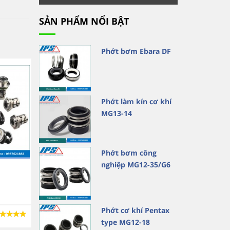
SẢN PHẨM NỔI BẬT
Phớt bơm Ebara DF
Phớt làm kín cơ khí
MG13-14
Phớt bơm công
Phớt máy bơm nước công
Phớt máy bơm nước cô
nghiệp MG12-35/G6
nghiệp uy tín tại Bình Dương
nghiệp uy tín tại TP Hồ 
Minh
Phớt cơ khí Pentax
XEM CHI TIẾT
XEM CHI TIẾT
type MG12-18