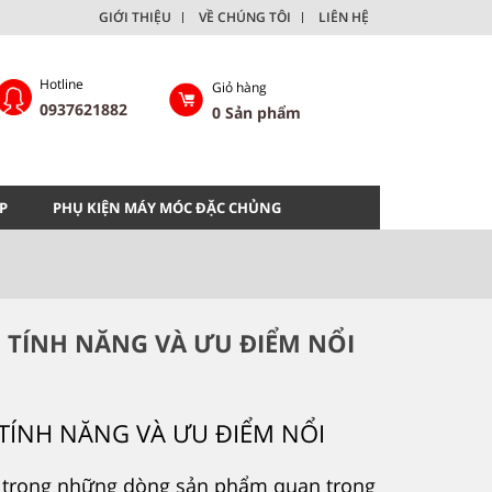
GIỚI THIỆU
VỀ CHÚNG TÔI
LIÊN HỆ
Hotline
Giỏ hàng
0937621882
0
Sản phẩm
P
PHỤ KIỆN MÁY MÓC ĐẶC CHỦNG
 TÍNH NĂNG VÀ ƯU ĐIỂM NỔI
TÍNH NĂNG VÀ ƯU ĐIỂM NỔI
 trong những dòng sản phẩm quan trọng