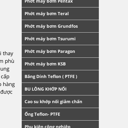
Phớt máy bơm Pentax
Phớt máy bơm Teral
Phớt máy bơm Grundfos
Phớt máy bơm Tsurumi
Phớt máy bơm Paragon
i thay
ơm phù
Phớt máy bơm KSB
cung
 cấp
Băng Dính Teflon ( PTFE )
o hàng
BU LÔNG KHỚP NỐI
 được
Cao su khớp nối giảm chấn
Ống Teflon- PTFE
Phụ kiện công nghiệp