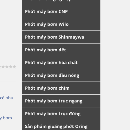
Phớt máy bơm CNP
Phớt máy bơm Wilo
Phớt máy bơm Shinmaywa
Phớt máy bơm dệt
Phớt máy bơm hóa chất
Phớt máy bơm dầu nóng
Phớt máy bơm chìm
 có nhu
Phớt máy bơm trục ngang
Phớt máy bơm trục đứng
áy bơm
Sản phẩm gioăng phớt Oring