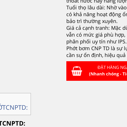
thoát nước hay năng lượ
Tuổi thọ lâu dài: Nhờ vào 
có khả năng hoạt động ổn
bảo trì thường xuyên.
Giá cả cạnh tranh: Mặc 
vẫn có mức giá phù hợp, 
phân phối uy tín như IPS.
Phớt bơm CNP TD là sự l
cần sự ổn định, hiệu quả
ĐẶT HÀNG NG
(Nhanh chóng - Ti
ỚTCNPTD:
TCNPTD: