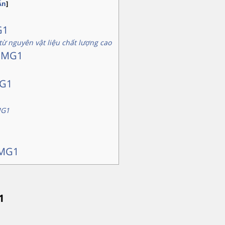
Ẩn
]
G1
ừ nguyên vật liệu chất lượng cao
ơm MG1
MG1
MG1
 MG1
1