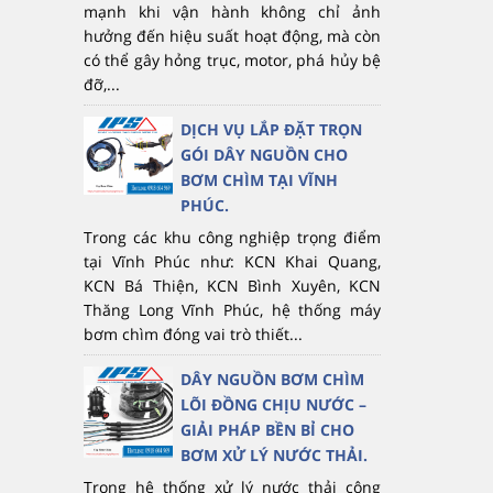
mạnh khi vận hành không chỉ ảnh
hưởng đến hiệu suất hoạt động, mà còn
có thể gây hỏng trục, motor, phá hủy bệ
đỡ,...
DỊCH VỤ LẮP ĐẶT TRỌN
GÓI DÂY NGUỒN CHO
BƠM CHÌM TẠI VĨNH
PHÚC.
Trong các khu công nghiệp trọng điểm
tại Vĩnh Phúc như: KCN Khai Quang,
KCN Bá Thiện, KCN Bình Xuyên, KCN
Thăng Long Vĩnh Phúc, hệ thống máy
bơm chìm đóng vai trò thiết...
DÂY NGUỒN BƠM CHÌM
LÕI ĐỒNG CHỊU NƯỚC –
GIẢI PHÁP BỀN BỈ CHO
BƠM XỬ LÝ NƯỚC THẢI.
Trong hệ thống xử lý nước thải công