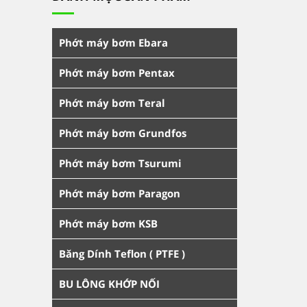
Phớt máy bơm Ebara
Phớt máy bơm Pentax
Phớt máy bơm Teral
Phớt máy bơm Grundfos
Phớt máy bơm Tsurumi
Phớt máy bơm Paragon
Phớt máy bơm KSB
Băng Dính Teflon ( PTFE )
BU LÔNG KHỚP NỐI