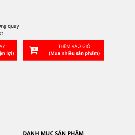
ớng quay
ot
AY
THÊM VÀO GIỎ
ện lợi)
(Mua nhiều sản phẩm)
DANH MỤC SẢN PHẨM