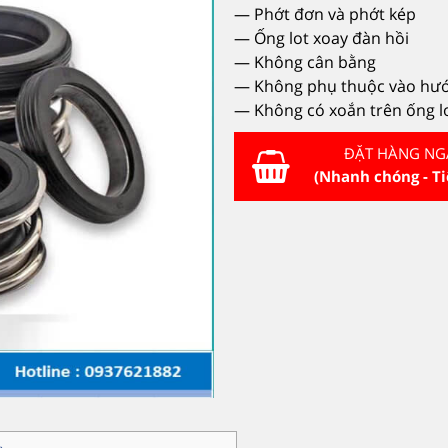
— Phớt đơn và phớt kép
— Ống lot xoay đàn hồi
— Không cân bằng
— Không phụ thuộc vào hư
— Không có xoắn trên ống l
ĐẶT HÀNG NG
(Nhanh chóng - Ti