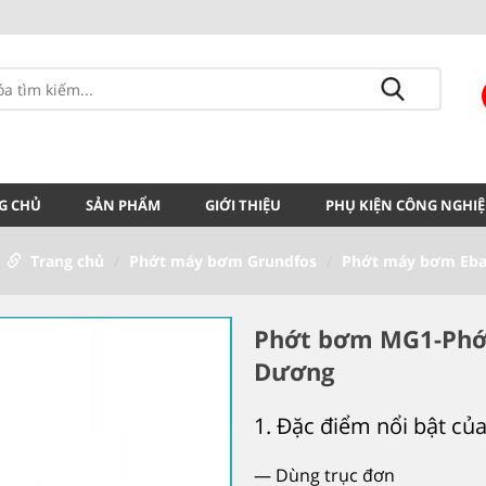
G CHỦ
SẢN PHẨM
GIỚI THIỆU
PHỤ KIỆN CÔNG NGHIỆ
Trang chủ
Phớt máy bơm Grundfos
Phớt máy bơm Eba
Phớt bơm MG1-Phớt
Dương
1. Đặc điểm nổi bật 
— Dùng trục đơn