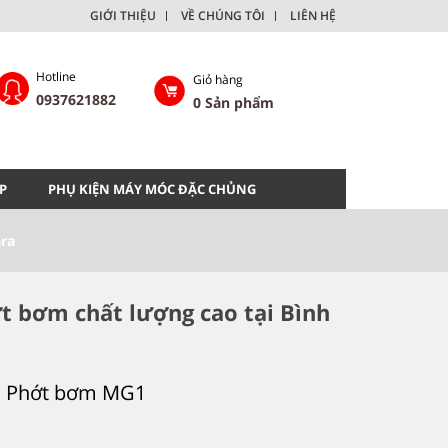
GIỚI THIỆU
VỀ CHÚNG TÔI
LIÊN HỆ
Hotline
Giỏ hàng
0937621882
0
Sản phẩm
P
PHỤ KIỆN MÁY MÓC ĐẶC CHỦNG
ra
 bơm chất lượng cao tại Bình
của Phớt bơm MG1