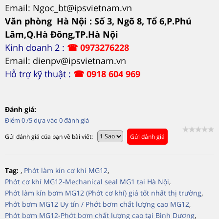
Email: Ngoc_bt@ipsvietnam.vn
Văn phòng Hà Nội : Số 3, Ngõ 8, Tổ 6,P.Phú
Lãm,Q.Hà Đông,TP.Hà Nội
Kinh doanh 2 :
☎
0973276228
Email: dienpv@ipsvietnam.vn
Hỗ trợ kỹ thuật :
☎
0918 604 969
Đánh giá:
Điểm
0
/5 dựa vào
0
đánh giá
Gửi đánh giá của bạn về bài viết:
Gửi đánh giá
Tag:
,
Phớt làm kín cơ khí MG12
,
Phớt cơ khí MG12-Mechanical seal MG1 tại Hà Nội
,
Phớt làm kín bơm MG12 (Phớt cơ khí) giá tốt nhất thị trường
,
Phớt bơm MG12 Uy tín / Phớt bơm chất lượng cao MG12
,
Phớt bơm MG12-Phớt bơm chất lượng cao tại Bình Dương
,