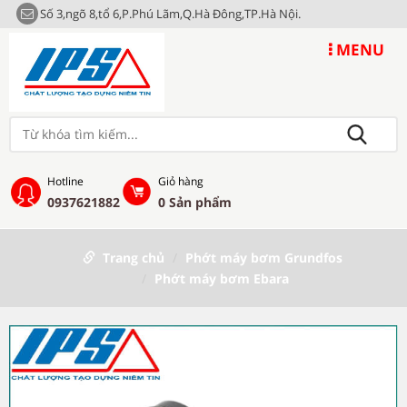
Số 3,ngõ 8,tổ 6,P.Phú Lãm,Q.Hà Đông,TP.Hà Nội.
MENU
Hotline
Giỏ hàng
0937621882
0
Sản phẩm
Trang chủ
Phớt máy bơm Grundfos
Phớt máy bơm Ebara