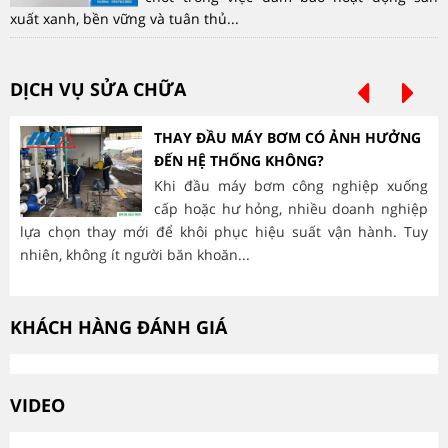
xuất xanh, bền vững và tuân thủ...
DỊCH VỤ SỬA CHỮA
THAY ĐẦU MÁY BƠM CÓ ẢNH HƯỞNG
ĐẾN HỆ THỐNG KHÔNG?
Khi đầu máy bơm công nghiệp xuống
cấp hoặc hư hỏng, nhiều doanh nghiệp
lựa chọn thay mới để khôi phục hiệu suất vận hành. Tuy
hà
nhiên, không ít người băn khoăn...
mòn
KHÁCH HÀNG ĐÁNH GIÁ
VIDEO