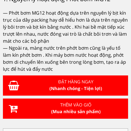
— Phớt bơm MG12 hoạt động dựa trên nguyên lý bịt kín
trục của dây packing hay dễ hiểu hơn là dựa trên nguyên
lý bôi trơn và bịt kín bằng nước . Khi hai bề mặt tiếp xúc
trượt lên nhau, nước đóng vai trò là chất bôi trơn và làm
mát cho các bộ phận
— Ngoài ra, màng nước trên phớt bơm cũng là yếu tố
làm kín phớt bơm . Khi máy bơm nước hoạt động, phớt
bơm di chuyển lên xuống bên trong lòng bơm, tạo ra áp
lực để hút và đẩy nước
ĐẶT HÀNG NGAY
(Nhanh chóng - Tiện lợi)
THÊM VÀO GIỎ
(Mua nhiều sản phẩm)