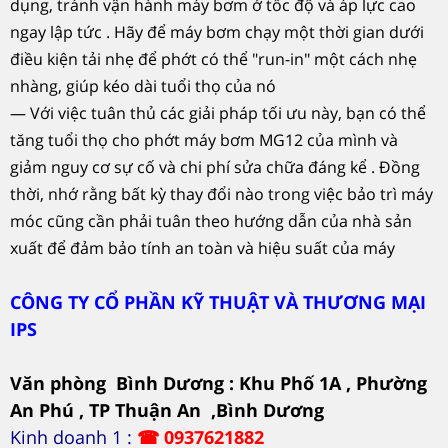
dụng, tránh vận hành máy bơm ở tốc độ và áp lực cao
ngay lập tức . Hãy để máy bơm chạy một thời gian dưới
điều kiện tải nhẹ để phớt có thể "run-in" một cách nhẹ
nhàng, giúp kéo dài tuổi thọ của nó
— Với việc tuân thủ các giải pháp tối ưu này, bạn có thể
tăng tuổi thọ cho phớt máy bơm MG12 của mình và
giảm nguy cơ sự cố và chi phí sửa chữa đáng kể . Đồng
thời, nhớ rằng bất kỳ thay đổi nào trong việc bảo trì máy
móc cũng cần phải tuân theo hướng dẫn của nhà sản
xuất để đảm bảo tính an toàn và hiệu suất của máy
CÔNG TY CỔ PHẦN KỸ THUẬT VÀ THƯƠNG MẠI
IPS
Văn phòng Bình Dương : Khu Phố 1A , Phường
An Phú , TP Thuận An ,Bình Dương
Kinh doanh 1 :
☎
0937621882