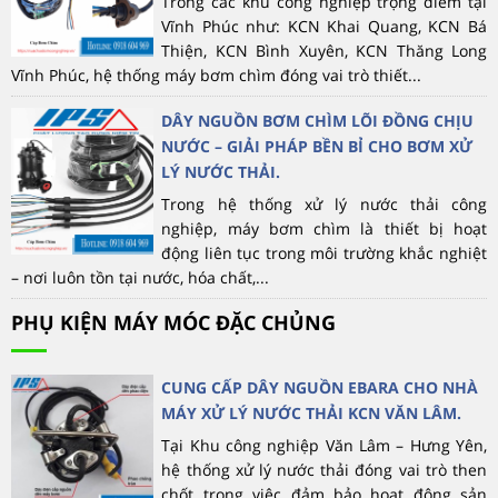
Trong các khu công nghiệp trọng điểm tại
Vĩnh Phúc như: KCN Khai Quang, KCN Bá
Thiện, KCN Bình Xuyên, KCN Thăng Long
Vĩnh Phúc, hệ thống máy bơm chìm đóng vai trò thiết...
DÂY NGUỒN BƠM CHÌM LÕI ĐỒNG CHỊU
NƯỚC – GIẢI PHÁP BỀN BỈ CHO BƠM XỬ
LÝ NƯỚC THẢI.
Trong hệ thống xử lý nước thải công
nghiệp, máy bơm chìm là thiết bị hoạt
động liên tục trong môi trường khắc nghiệt
– nơi luôn tồn tại nước, hóa chất,...
PHỤ KIỆN MÁY MÓC ĐẶC CHỦNG
CUNG CẤP DÂY NGUỒN EBARA CHO NHÀ
MÁY XỬ LÝ NƯỚC THẢI KCN VĂN LÂM.
Tại Khu công nghiệp Văn Lâm – Hưng Yên,
hệ thống xử lý nước thải đóng vai trò then
chốt trong việc đảm bảo hoạt động sản