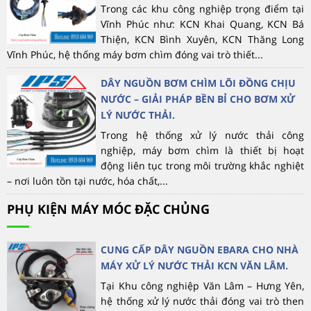
Trong các khu công nghiệp trọng điểm tại
Vĩnh Phúc như: KCN Khai Quang, KCN Bá
Thiện, KCN Bình Xuyên, KCN Thăng Long
Vĩnh Phúc, hệ thống máy bơm chìm đóng vai trò thiết...
DÂY NGUỒN BƠM CHÌM LÕI ĐỒNG CHỊU
NƯỚC – GIẢI PHÁP BỀN BỈ CHO BƠM XỬ
LÝ NƯỚC THẢI.
Trong hệ thống xử lý nước thải công
nghiệp, máy bơm chìm là thiết bị hoạt
động liên tục trong môi trường khắc nghiệt
– nơi luôn tồn tại nước, hóa chất,...
PHỤ KIỆN MÁY MÓC ĐẶC CHỦNG
CUNG CẤP DÂY NGUỒN EBARA CHO NHÀ
MÁY XỬ LÝ NƯỚC THẢI KCN VĂN LÂM.
Tại Khu công nghiệp Văn Lâm – Hưng Yên,
hệ thống xử lý nước thải đóng vai trò then