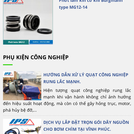
Phớt làm kín cơ khí Burgmann
type MG12-14
PHỤ KIỆN CÔNG NGHIỆP
HƯỚNG DẪN XỬ LÝ QUẠT CÔNG NGHIỆP
RUNG LẮC MẠNH.
Hiện tượng quạt công nghiệp rung lắc
mạnh khi vận hành không chỉ ảnh hưởng
đến hiệu suất hoạt động, mà còn có thể gây hỏng trục, motor,
phá hủy bệ đỡ,...
DỊCH VỤ LẮP ĐẶT TRỌN GÓI DÂY NGUỒN
CHO BƠM CHÌM TẠI VĨNH PHÚC.