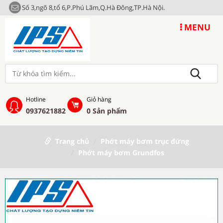
Số 3,ngõ 8,tổ 6,P.Phú Lãm,Q.Hà Đông,TP.Hà Nội.
MENU
Hotline
Giỏ hàng
0937621882
0
Sản phẩm
Trang chủ
Phớt máy bơm trục đứng
Phớt máy bơm Grundfos