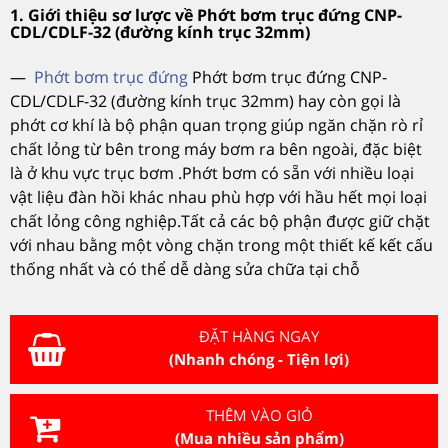
1. Giới thiệu sơ lược về Phớt bơm trục đứng CNP-
CDL/CDLF-32 (đường kính trục 32mm)
—
Phớt bơm trục đứng
Phớt bơm trục đứng CNP-
CDL/CDLF-32 (đường kính trục 32mm) hay còn gọi là
phớt cơ khí là bộ phận quan trọng giúp ngăn chặn rò rỉ
chất lỏng từ bên trong máy bơm ra bên ngoài, đặc biệt
là ở khu vực trục bơm .Phớt bơm có sẵn với nhiều loại
vật liệu đàn hồi khác nhau phù hợp với hầu hết mọi loại
chất lỏng công nghiệp.Tất cả các bộ phận được giữ chặt
với nhau bằng một vòng chặn trong một thiết kế kết cấu
thống nhất và có thể dễ dàng sửa chữa tại chỗ
ĐẶT HÀNG NGAY
(Nhanh chóng - Tiện lợi)
THÊM VÀO GIỎ
(Mua nhiều sản phẩm)