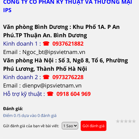
CÔNG TY CỔ PHẦN KỸ THUẬT VÀ THƯƠNG MẠI
IPS
Văn phòng Bình Dương : Khu Phố 1A. P An
Phú.TP Thuận An. Bình Dương
Kinh doanh 1 :
☎
0937621882
Email : Ngoc_bt@ipsvietnam.vn
Văn phòng Hà Nội :
Số 3, Ngõ 8, Tổ 6, Phường
Phú Lương, Thành Phố Hà Nội
Kinh doanh 2 :
☎
0973276228
Email : dienpv@ipsvietnam.vn
Hỗ trợ kỹ thuật :
☎
0918 604 969
Đánh giá:
Điểm
0
/5 dựa vào
0
đánh giá
Gửi đánh giá của bạn về bài viết:
Gửi đánh giá