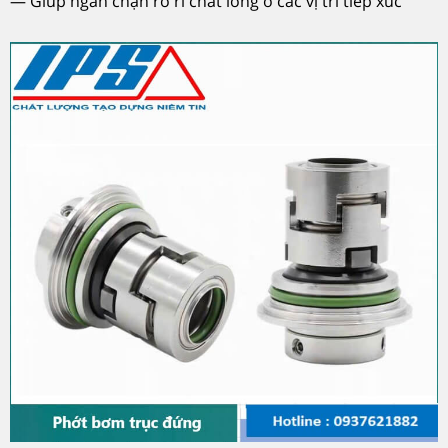
— Giúp ngăn chặn rò rỉ chất lỏng ở các vị trí tiếp xúc