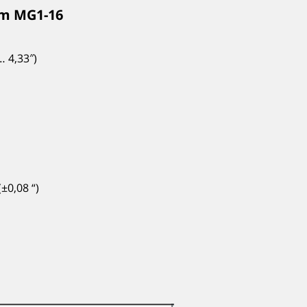
ơm MG1-16
… 4,33″)
±0,08 “)