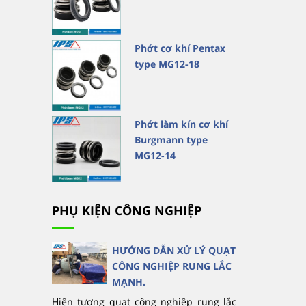
Phớt cơ khí Pentax
type MG12-18
Phớt làm kín cơ khí
Burgmann type
MG12-14
PHỤ KIỆN CÔNG NGHIỆP
HƯỚNG DẪN XỬ LÝ QUẠT
CÔNG NGHIỆP RUNG LẮC
MẠNH.
Hiện tượng quạt công nghiệp rung lắc