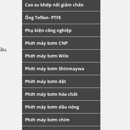
Cao su khớp nối giảm chấn
Ống Teflon- PTFE
Phụ kiện công nghiệp
Phớt máy bơm CNP
dầu,
Phớt máy bơm Wilo
Phớt máy bơm Shinmaywa
Phớt máy bơm dệt
Phớt máy bơm hóa chất
Phớt máy bơm dầu nóng
Phớt máy bơm chìm