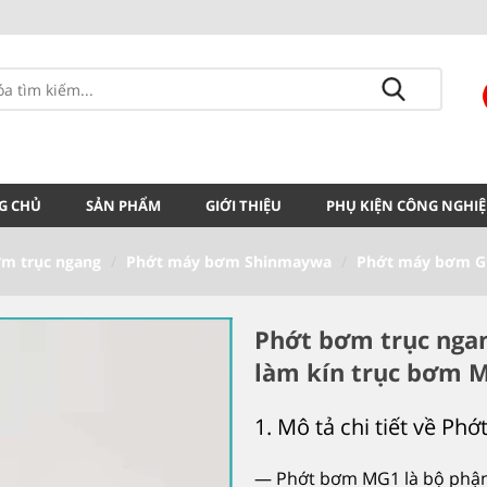
G CHỦ
SẢN PHẨM
GIỚI THIỆU
PHỤ KIỆN CÔNG NGHIỆ
m trục ngang
Phớt máy bơm Shinmaywa
Phớt máy bơm G
Phớt bơm trục nga
làm kín trục bơm 
1. Mô tả chi tiết về P
— Phớt bơm MG1 là bộ phận