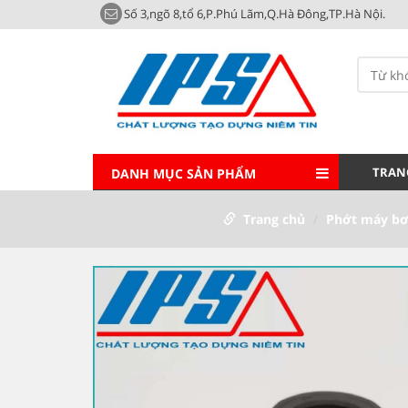
Số 3,ngõ 8,tổ 6,P.Phú Lãm,Q.Hà Đông,TP.Hà Nội.
TRAN
DANH MỤC SẢN PHẨM
Trang chủ
Phớt máy bơ