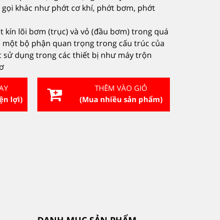
 gọi khác như phớt cơ khí, phớt bơm, phớt
kín lõi bơm (trục) và vỏ (đầu bơm) trong quá
là một bộ phận quan trọng trong cấu trúc của
ử dụng trong các thiết bị như máy trộn
cơ
AY
THÊM VÀO GIỎ
ện lợi)
(Mua nhiều sản phẩm)
DANH MỤC SẢN PHẨM