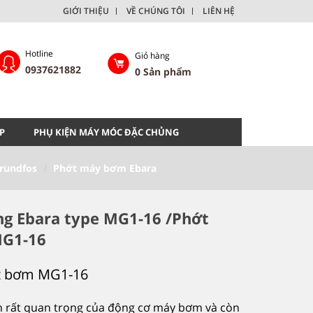
GIỚI THIỆU
VỀ CHÚNG TÔI
LIÊN HỆ
Hotline
Giỏ hàng
0937621882
0
Sản phẩm
P
PHỤ KIỆN MÁY MÓC ĐẶC CHỦNG
rundfos
Phớt máy bơm Ebara
ng Ebara type MG1-16 /Phớt
MG1-16
hớt bơm MG1-16
 rất quan trọng của động cơ máy bơm và còn