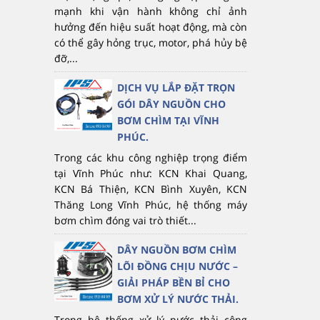
mạnh khi vận hành không chỉ ảnh
hưởng đến hiệu suất hoạt động, mà còn
có thể gây hỏng trục, motor, phá hủy bệ
đỡ,...
DỊCH VỤ LẮP ĐẶT TRỌN
GÓI DÂY NGUỒN CHO
BƠM CHÌM TẠI VĨNH
PHÚC.
Trong các khu công nghiệp trọng điểm
tại Vĩnh Phúc như: KCN Khai Quang,
KCN Bá Thiện, KCN Bình Xuyên, KCN
Thăng Long Vĩnh Phúc, hệ thống máy
bơm chìm đóng vai trò thiết...
DÂY NGUỒN BƠM CHÌM
LÕI ĐỒNG CHỊU NƯỚC –
GIẢI PHÁP BỀN BỈ CHO
BƠM XỬ LÝ NƯỚC THẢI.
Trong hệ thống xử lý nước thải công