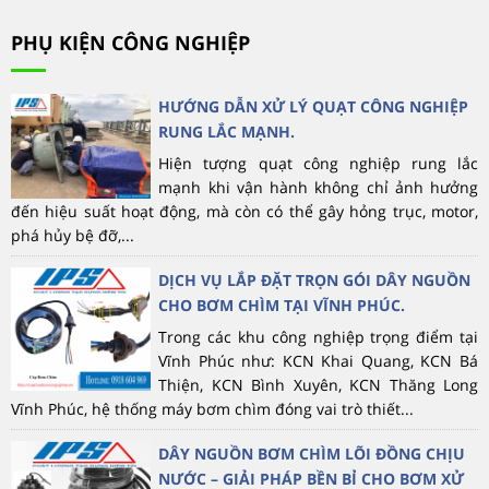
PHỤ KIỆN CÔNG NGHIỆP
HƯỚNG DẪN XỬ LÝ QUẠT CÔNG NGHIỆP
RUNG LẮC MẠNH.
Hiện tượng quạt công nghiệp rung lắc
mạnh khi vận hành không chỉ ảnh hưởng
đến hiệu suất hoạt động, mà còn có thể gây hỏng trục, motor,
phá hủy bệ đỡ,...
DỊCH VỤ LẮP ĐẶT TRỌN GÓI DÂY NGUỒN
CHO BƠM CHÌM TẠI VĨNH PHÚC.
Trong các khu công nghiệp trọng điểm tại
Vĩnh Phúc như: KCN Khai Quang, KCN Bá
Thiện, KCN Bình Xuyên, KCN Thăng Long
Vĩnh Phúc, hệ thống máy bơm chìm đóng vai trò thiết...
DÂY NGUỒN BƠM CHÌM LÕI ĐỒNG CHỊU
NƯỚC – GIẢI PHÁP BỀN BỈ CHO BƠM XỬ