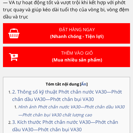
— VA tự hoạt động tốt và vượt trội khi kết hợp với phớt
trục quay và giúp kéo dài tuổi thọ của vòng bi, vòng đệm
dầu và trục
ĐẶT HÀNG NGAY
(Nhanh chóng - Tiện lợi)
THÊM VÀO GIỎ
(Mua nhiều sản phẩm)
Tóm tắt nội dung
[
Ẩn
]
2. Thông số kỹ thuật Phớt chắn nước VA30—Phớt
chắn dầu VA30—Phớt chắn bụi VA30
Hình ảnh Phớt chắn nước VA30—Phớt chắn dầu VA30
—Phớt chắn bụi VA30 chất lượng cao
3. Kích thước Phớt chắn nước VA30—Phớt chắn
dầu VA30—Phớt chắn bụi VA30