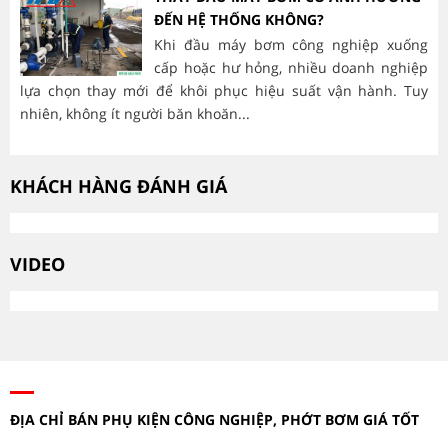
ĐẾN HỆ THỐNG KHÔNG?
Khi đầu máy bơm công nghiệp xuống
cấp hoặc hư hỏng, nhiều doanh nghiệp
lựa chọn thay mới để khôi phục hiệu suất vận hành. Tuy
hà
nhiên, không ít người băn khoăn...
mòn
KHÁCH HÀNG ĐÁNH GIÁ
VIDEO
ĐỊA CHỈ BÁN PHỤ KIỆN CÔNG NGHIỆP, PHỚT BƠM GIÁ TỐT