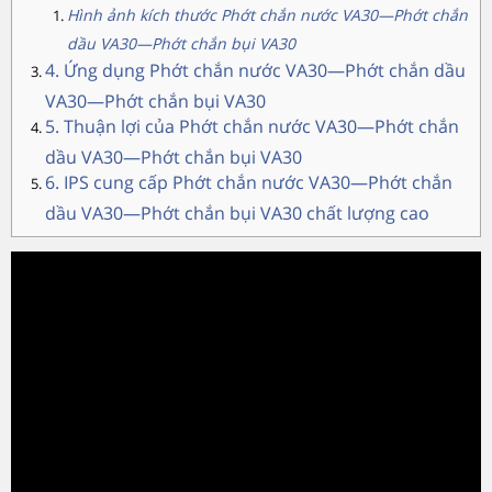
Hình ảnh kích thước Phớt chắn nước VA30—Phớt chắn
dầu VA30—Phớt chắn bụi VA30
4. Ứng dụng Phớt chắn nước VA30—Phớt chắn dầu
VA30—Phớt chắn bụi VA30
5. Thuận lợi của Phớt chắn nước VA30—Phớt chắn
dầu VA30—Phớt chắn bụi VA30
6. IPS cung cấp Phớt chắn nước VA30—Phớt chắn
dầu VA30—Phớt chắn bụi VA30 chất lượng cao