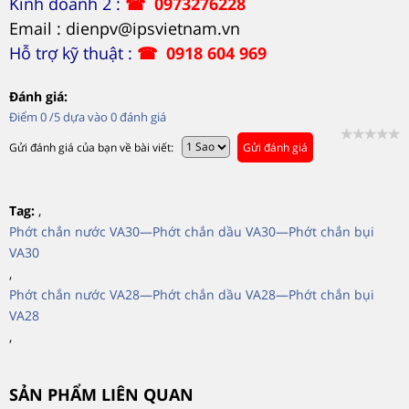
Kinh doanh 2 :
☎
0973276228
Email : dienpv@ipsvietnam.vn
Hỗ trợ kỹ thuật :
☎
0918 604 969
Đánh giá:
Điểm
0
/5 dựa vào
0
đánh giá
Gửi đánh giá của bạn về bài viết:
Gửi đánh giá
Tag:
,
Phớt chắn nước VA30—Phớt chắn dầu VA30—Phớt chắn bụi
VA30
,
Phớt chắn nước VA28—Phớt chắn dầu VA28—Phớt chắn bụi
VA28
,
SẢN PHẨM LIÊN QUAN