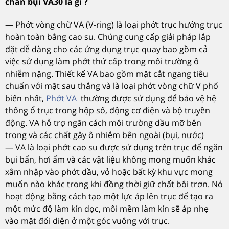
chắn bụi VA30 là gì ?
— Phớt vòng chữ VA (V-ring) là loại phớt trục hướng trục
hoàn toàn bằng cao su. Chúng cung cấp giải pháp lắp
đặt dễ dàng cho các ứng dụng trục quay bao gồm cả
việc sử dụng làm phớt thứ cấp trong môi trường ô
nhiễm nặng. Thiết kế VA bao gồm mặt cắt ngang tiêu
chuẩn với mặt sau thẳng và là loại phớt vòng chữ V phổ
biến nhất,
Phớt VA
thường được sử dụng để bảo vệ hệ
thống ổ trục trong hộp số, động cơ điện và bộ truyền
động. VA hỗ trợ ngăn cách môi trường dầu mỡ bên
trong và các chất gây ô nhiễm bên ngoài (bụi, nước)
— VA là loại phớt cao su được sử dụng trên trục để ngăn
bụi bẩn, hơi ẩm và các vật liệu không mong muốn khác
xâm nhập vào phớt dầu, vỏ hoặc bất kỳ khu vực mong
muốn nào khác trong khi đồng thời giữ chất bôi trơn. Nó
hoạt động bằng cách tạo một lực áp lên trục để tạo ra
một mức độ làm kín dọc, môi mềm làm kín sẽ áp nhẹ
vào mặt đối diện ở một góc vuông với trục.