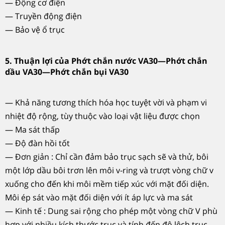
— Động cơ điện
— Truyền động điện
— Bảo vệ ổ trục
5. Thuận lợi của Phớt chắn nước VA30—Phớt chắn
dầu VA30—Phớt chắn bụi VA30
— Khả năng tương thích hóa học tuyệt vời và phạm vi
nhiệt độ rộng, tùy thuộc vào loại vật liệu được chọn
— Ma sát thấp
— Độ đàn hồi tốt
— Đơn giản : Chỉ cần đảm bảo trục sạch sẽ và thử, bôi
một lớp dầu bôi trơn lên môi v-ring và trượt vòng chữ v
xuống cho đến khi môi mềm tiếp xúc với mặt đối diện.
Môi ép sát vào mặt đối diện với ít áp lực và ma sát
— Kinh tế : Dung sai rộng cho phép một vòng chữ V phù
hợp với nhiều kích thước trục và tính đến độ lệch trục