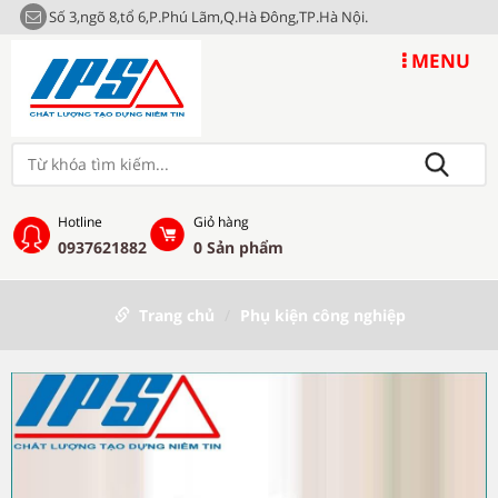
Số 3,ngõ 8,tổ 6,P.Phú Lãm,Q.Hà Đông,TP.Hà Nội.
MENU
Hotline
Giỏ hàng
0937621882
0
Sản phẩm
Trang chủ
Phụ kiện công nghiệp