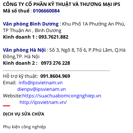
CÔNG TY CỔ PHẦN KỸ THUẬT VÀ THƯƠNG MẠI IPS
Mã số thuế
:
0106660084
Văn phòng
Bình Dương
: Khu Phố 1A Phường An Phú,
TP Thuận An , Bình Dương
Kinh doanh 1 : 093.7621.882
Văn phòng Hà Nội
:
Số 3, Ngõ 8, Tổ 6, P.Phú Lãm, Q.Hà
Đông,TP. Hà Nội
Kinh doanh 2 : 0973 276 228
..........................................................................................
Hỗ trợ kỹ thuật:
091.8604.969
Email:
info@ipsvietnam.vn
dienpv@ipsvienam.vn
Website:
https://suachuabomcongnghiep.vn
http://ipsvietnam.vn/
DỊCH VỤ SỬA CHỮA
Phụ kiện công nghiệp