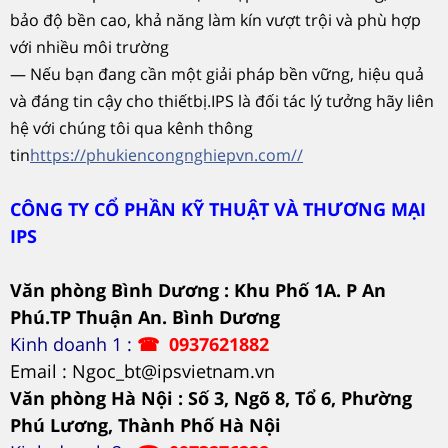
bảo độ bền cao, khả năng làm kín vượt trội và phù hợp
với nhiều môi trường
— Nếu bạn đang cần một giải pháp bền vững, hiệu quả
và đáng tin cậy cho thiếtbị.IPS là đối tác lý tưởng hãy liên
hệ với chúng tôi qua kênh thông
tin
https://phukiencongnghiepvn.com//
CÔNG TY CỔ PHẦN KỸ THUẬT VÀ THƯƠNG MẠI
IPS
Văn phòng Bình Dương : Khu Phố 1A. P An
Phú.TP Thuận An. Bình Dương
Kinh doanh 1 :
☎
0937621882
Email : Ngoc_bt@ipsvietnam.vn
Văn phòng Hà Nội :
Số 3, Ngõ 8, Tổ 6, Phường
Phú Lương, Thành Phố Hà Nội