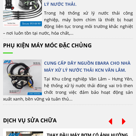
LÝ NƯỚC THẢI.
Trong hệ thống xử lý nước thải công
nghiệp, máy bơm chìm là thiết bị hoạt
động liên tục trong môi trường khắc nghiệt
– nơi luôn tồn tại nước, hóa chất,...
PHỤ KIỆN MÁY MÓC ĐẶC CHỦNG
CUNG CẤP DÂY NGUỒN EBARA CHO NHÀ
MÁY XỬ LÝ NƯỚC THẢI KCN VĂN LÂM.
Tại Khu công nghiệp Văn Lâm – Hưng Yên,
hệ thống xử lý nước thải đóng vai trò then
chốt trong việc đảm bảo hoạt động sản
xuất xanh, bền vững và tuân thủ...
DỊCH VỤ SỬA CHỮA
THAY ĐẦU MÁY BƠM CÓ ẢNH HƯỞNG