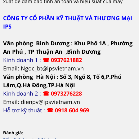
xuất để đảm bảo tính an toàn và hiệu suất của máy
CÔNG TY CỔ PHẦN KỸ THUẬT VÀ THƯƠNG MẠI
IPS
Văn phòng Bình Dương : Khu Phố 1A , Phường
An Phú , TP Thuận An ,Bình Dương
Kinh doanh 1 :
☎
0937621882
Email: Ngoc_bt@ipsvietnam.vn
Văn phòng Hà Nội : Số 3, Ngõ 8, Tổ 6,P.Phú
Lãm,Q.Hà Đông,TP.Hà Nội
Kinh doanh 2 :
☎
0973276228
Email: dienpv@ipsvietnam.vn
Hỗ trợ kỹ thuật :
☎
0918 604 969
Đánh giá: