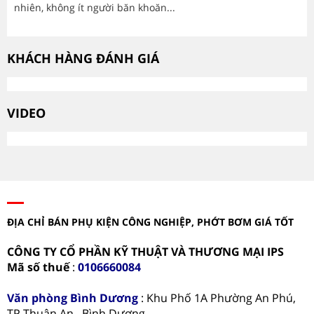
nhiên, không ít người băn khoăn...
mòn
KHÁCH HÀNG ĐÁNH GIÁ
VIDEO
ĐỊA CHỈ BÁN PHỤ KIỆN CÔNG NGHIỆP, PHỚT BƠM GIÁ TỐT
CÔNG TY CỔ PHẦN KỸ THUẬT VÀ THƯƠNG MẠI IPS
Mã số thuế
:
0106660084
Văn phòng
Bình Dương
: Khu Phố 1A Phường An Phú,
TP Thuận An , Bình Dương