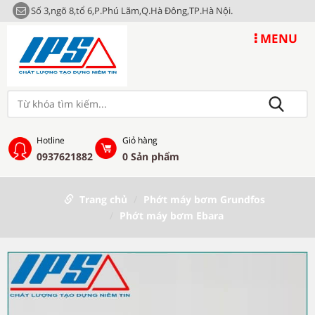
Số 3,ngõ 8,tổ 6,P.Phú Lãm,Q.Hà Đông,TP.Hà Nội.
MENU
Hotline
Giỏ hàng
0937621882
0
Sản phẩm
Trang chủ
Phớt máy bơm Grundfos
Phớt máy bơm Ebara