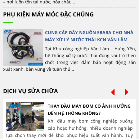
– nơi luôn tồn tại nước, hóa chất,...
PHỤ KIỆN MÁY MÓC ĐẶC CHỦNG
CUNG CẤP DÂY NGUỒN EBARA CHO NHÀ
MÁY XỬ LÝ NƯỚC THẢI KCN VĂN LÂM.
Tại Khu công nghiệp Văn Lâm – Hưng Yên,
hệ thống xử lý nước thải đóng vai trò then
chốt trong việc đảm bảo hoạt động sản
xuất xanh, bền vững và tuân thủ...
DỊCH VỤ SỬA CHỮA
THAY ĐẦU MÁY BƠM CÓ ẢNH HƯỞNG
ĐẾN HỆ THỐNG KHÔNG?
Khi đầu máy bơm công nghiệp xuống
cấp hoặc hư hỏng, nhiều doanh nghiệp
lựa chọn thay mới để khôi phục hiệu suất vận hành. Tuy
hà