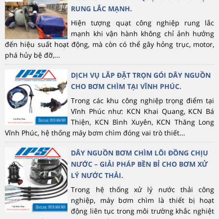
RUNG LẮC MẠNH.
Hiện tượng quạt công nghiệp rung lắc
mạnh khi vận hành không chỉ ảnh hưởng
đến hiệu suất hoạt động, mà còn có thể gây hỏng trục, motor,
phá hủy bệ đỡ,...
DỊCH VỤ LẮP ĐẶT TRỌN GÓI DÂY NGUỒN
CHO BƠM CHÌM TẠI VĨNH PHÚC.
Trong các khu công nghiệp trọng điểm tại
Vĩnh Phúc như: KCN Khai Quang, KCN Bá
Thiện, KCN Bình Xuyên, KCN Thăng Long
Vĩnh Phúc, hệ thống máy bơm chìm đóng vai trò thiết...
DÂY NGUỒN BƠM CHÌM LÕI ĐỒNG CHỊU
NƯỚC – GIẢI PHÁP BỀN BỈ CHO BƠM XỬ
LÝ NƯỚC THẢI.
Trong hệ thống xử lý nước thải công
nghiệp, máy bơm chìm là thiết bị hoạt
động liên tục trong môi trường khắc nghiệt