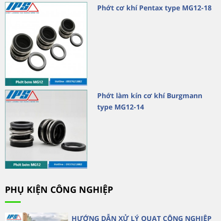
Phớt cơ khí Pentax type MG12-18
Phớt làm kín cơ khí Burgmann
type MG12-14
PHỤ KIỆN CÔNG NGHIỆP
HƯỚNG DẪN XỬ LÝ QUẠT CÔNG NGHIỆP