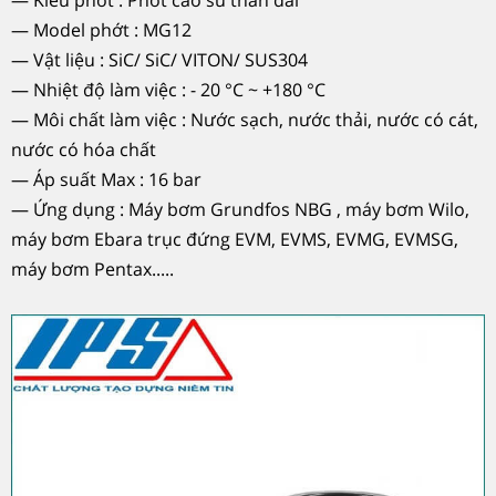
— Kiểu phớt : Phớt cao su thân dài
— Model phớt : MG12
— Vật liệu : SiC/ SiC/ VITON/ SUS304
— Nhiệt độ làm việc : - 20 °C ~ +180 °C
— Môi chất làm việc : Nước sạch, nước thải, nước có cát,
nước có hóa chất
— Áp suất Max : 16 bar
— Ứng dụng : Máy bơm Grundfos NBG , máy bơm Wilo,
máy bơm Ebara trục đứng EVM, EVMS, EVMG, EVMSG,
máy bơm Pentax.....