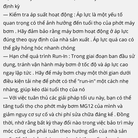
định kỳ
— Kiểm tra áp suất hoạt động : Áp lực là một yếu tố
quan trọng có thể ảnh hưởng đến tuổi thọ của phớt máy
bơm . Hãy đảm bảo rằng máy bơm hoạt động ở áp lực
đúng theo quy định của nhà sản xuất . Áp lực quá cao có
thể gây hỏng hóc nhanh chóng
— Hạn chế quá trình Run-In : Trong giai đoạn ban đầu sử
dụng, tránh vận hành máy bơm ở tốc độ và áp lực cao
ngay lập tức . Hãy để máy bơm chạy một thời gian dưới
điều kiện tải nhẹ để phớt có thể "run-in" một cách nhẹ
nhàng, giúp kéo dài tuổi thọ của nó
— Với việc tuân thủ các giải pháp tối ưu này, bạn có thể
tăng tuổi thọ cho phớt máy bơm MG12 của mình và
giảm nguy cơ sự cố và chi phí sửa chữa đáng kể . Đồng
thời, nhớ rằng bất kỳ thay đổi nào trong việc bảo trì máy
móc cũng cần phải tuân theo hướng dẫn của nhà sản