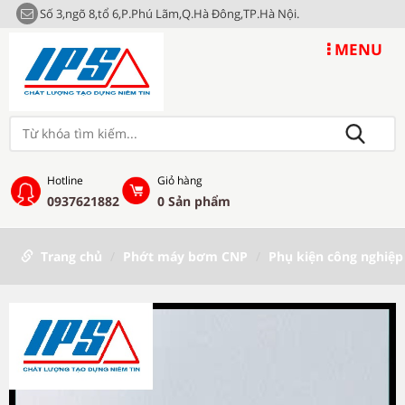
Số 3,ngõ 8,tổ 6,P.Phú Lãm,Q.Hà Đông,TP.Hà Nội.
MENU
Hotline
Giỏ hàng
0937621882
0
Sản phẩm
Trang chủ
Phớt máy bơm CNP
Phụ kiện công nghiệp