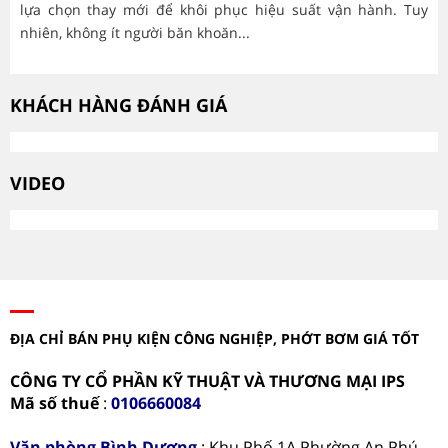
lựa chọn thay mới để khôi phục hiệu suất vận hành. Tuy
hà
nhiên, không ít người băn khoăn...
mòn
KHÁCH HÀNG ĐÁNH GIÁ
VIDEO
ĐỊA CHỈ BÁN PHỤ KIỆN CÔNG NGHIỆP, PHỚT BƠM GIÁ TỐT
CÔNG TY CỔ PHẦN KỸ THUẬT VÀ THƯƠNG MẠI IPS
Mã số thuế
:
0106660084
Văn phòng
Bình Dương
: Khu Phố 1A Phường An Phú,