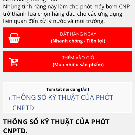
Những tính năng này làm cho phớt máy bơm CNP
trở thành lựa chọn hàng đầu cho các ứng dụng
liên quan đến xử lý nước và môi trường.
ĐẶT HÀNG NGAY
(Nhanh chóng - Tiện lợi)
THÊM VÀO GIỎ
(Mua nhiều sản phẩm)
Tóm tắt nội dung
[
Ẩn
]
THÔNG SỐ KỸ THUẬT CỦA PHỚT
CNPTD.
THÔNG SỐ KỸ THUẬT CỦA PHỚT
CNPTD.