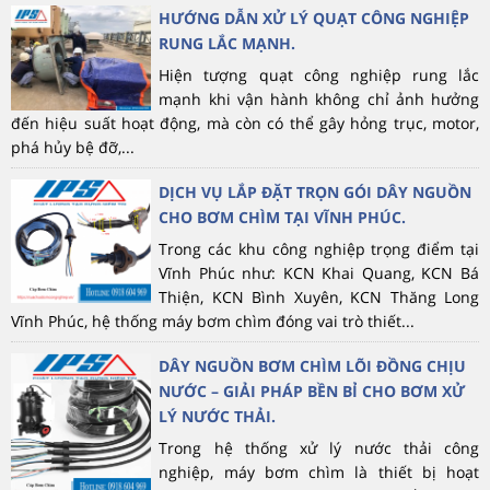
HƯỚNG DẪN XỬ LÝ QUẠT CÔNG NGHIỆP
RUNG LẮC MẠNH.
Hiện tượng quạt công nghiệp rung lắc
mạnh khi vận hành không chỉ ảnh hưởng
đến hiệu suất hoạt động, mà còn có thể gây hỏng trục, motor,
phá hủy bệ đỡ,...
DỊCH VỤ LẮP ĐẶT TRỌN GÓI DÂY NGUỒN
CHO BƠM CHÌM TẠI VĨNH PHÚC.
Trong các khu công nghiệp trọng điểm tại
Vĩnh Phúc như: KCN Khai Quang, KCN Bá
Thiện, KCN Bình Xuyên, KCN Thăng Long
Vĩnh Phúc, hệ thống máy bơm chìm đóng vai trò thiết...
DÂY NGUỒN BƠM CHÌM LÕI ĐỒNG CHỊU
NƯỚC – GIẢI PHÁP BỀN BỈ CHO BƠM XỬ
LÝ NƯỚC THẢI.
Trong hệ thống xử lý nước thải công
nghiệp, máy bơm chìm là thiết bị hoạt