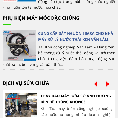
động liên tục trong môi trường khắc nghiệt
– nơi luôn tồn tại nước, hóa chất,...
PHỤ KIỆN MÁY MÓC ĐẶC CHỦNG
CUNG CẤP DÂY NGUỒN EBARA CHO NHÀ
MÁY XỬ LÝ NƯỚC THẢI KCN VĂN LÂM.
Tại Khu công nghiệp Văn Lâm – Hưng Yên,
hệ thống xử lý nước thải đóng vai trò then
chốt trong việc đảm bảo hoạt động sản
xuất xanh, bền vững và tuân thủ...
DỊCH VỤ SỬA CHỮA
THAY ĐẦU MÁY BƠM CÓ ẢNH HƯỞNG
ĐẾN HỆ THỐNG KHÔNG?
Khi đầu máy bơm công nghiệp xuống
cấp hoặc hư hỏng, nhiều doanh nghiệp