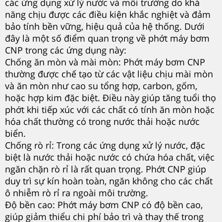
các ứng dụng xử lý nước và môi trường do khả
năng chịu được các điều kiện khắc nghiệt và đảm
bảo tính bền vững, hiệu quả của hệ thống. Dưới
đây là một số điểm quan trọng về phớt máy bơm
CNP trong các ứng dụng này:
Chống ăn mòn và mài mòn: Phớt máy bơm CNP
thường được chế tạo từ các vật liệu chịu mài mòn
và ăn mòn như cao su tổng hợp, carbon, gốm,
hoặc hợp kim đặc biệt. Điều này giúp tăng tuổi thọ
phớt khi tiếp xúc với các chất có tính ăn mòn hoặc
hóa chất thường có trong nước thải hoặc nước
biển.
Chống rò rỉ: Trong các ứng dụng xử lý nước, đặc
biệt là nước thải hoặc nước có chứa hóa chất, việc
ngăn chặn rò rỉ là rất quan trọng. Phớt CNP giúp
duy trì sự kín hoàn toàn, ngăn không cho các chất
ô nhiễm rò rỉ ra ngoài môi trường.
Độ bền cao: Phớt máy bơm CNP có độ bền cao,
giúp giảm thiểu chi phí bảo trì và thay thế trong