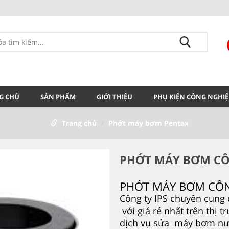
G CHỦ
SẢN PHẨM
GIỚI THIỆU
PHỤ KIỆN CÔNG NGHIỆ
Trang chủ
Phớt máy bơm Pentax
PHỚT MÁY BƠM CÔ
PHỚT MÁY BƠM CÔN
Công ty IPS chuyên cung
với giá rẻ nhất trên thị 
dịch vụ sửa máy bơm nước