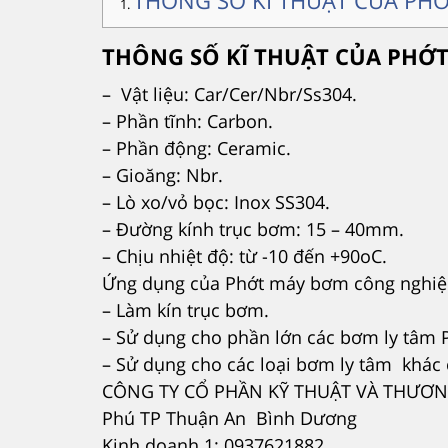
THÔNG SỐ KĨ THUẬT CỦA PH
THÔNG SỐ KĨ THUẬT CỦA PHỚ
– Vật liệu: Car/Cer/Nbr/Ss304.
– Phần tĩnh: Carbon.
– Phần động: Ceramic.
– Gioăng: Nbr.
– Lò xo/vỏ bọc: Inox SS304.
– Đường kính trục bơm: 15 – 40mm.
– Chịu nhiệt độ: từ -10 đến +90oC.
Ứng dụng của Phớt máy bơm công nghiệ
– Làm kín trục bơm.
– Sử dụng cho phần lớn các bơm ly tâm 
– Sử dụng cho các loại bơm ly tâm khác 
CÔNG TY CỔ PHẦN KỸ THUẬT VÀ THƯƠNG 
Phú TP Thuận An Bình Dương
Kinh doanh 1: 0937621882.