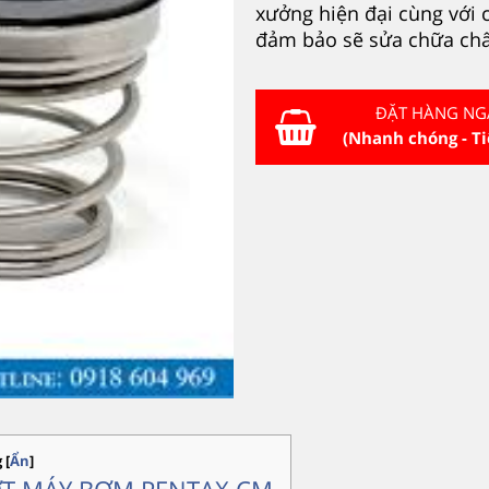
xưởng hiện đại cùng với cá
đảm bảo sẽ sửa chữa chất
ĐẶT HÀNG NG
(Nhanh chóng - Ti
g
[
Ẩn
]