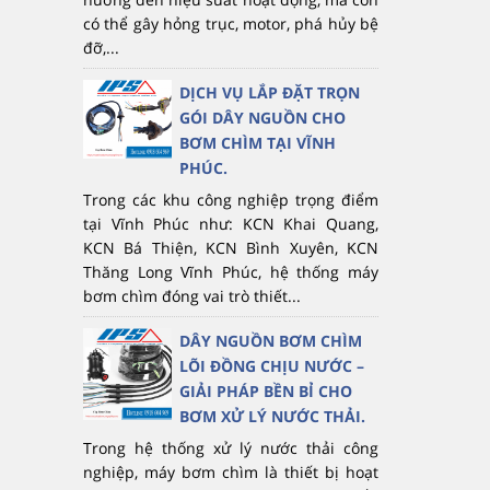
có thể gây hỏng trục, motor, phá hủy bệ
đỡ,...
DỊCH VỤ LẮP ĐẶT TRỌN
GÓI DÂY NGUỒN CHO
BƠM CHÌM TẠI VĨNH
PHÚC.
Trong các khu công nghiệp trọng điểm
tại Vĩnh Phúc như: KCN Khai Quang,
KCN Bá Thiện, KCN Bình Xuyên, KCN
Thăng Long Vĩnh Phúc, hệ thống máy
bơm chìm đóng vai trò thiết...
DÂY NGUỒN BƠM CHÌM
LÕI ĐỒNG CHỊU NƯỚC –
GIẢI PHÁP BỀN BỈ CHO
BƠM XỬ LÝ NƯỚC THẢI.
Trong hệ thống xử lý nước thải công
nghiệp, máy bơm chìm là thiết bị hoạt