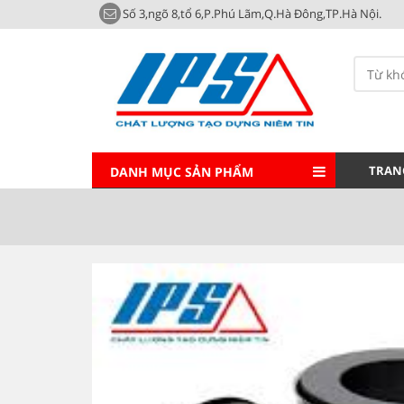
Số 3,ngõ 8,tổ 6,P.Phú Lãm,Q.Hà Đông,TP.Hà Nội.
TRAN
DANH MỤC SẢN PHẨM