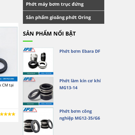
Phớt máy bơm trục đứng
Sản phẩm gioăng phớt Oring
SẢN PHẨM NỔI BẬT
Phớt bơm Ebara DF
Phớt làm kín cơ khí
 CM tại
Phớt máy bơm Pentax CM tại
Phớt máy bơm Pentax C
MG13-14
TP Hồ Chí Minh (HCM)
Hải Phòng
Phớt bơm công
XEM CHI TIẾT
XEM CHI TIẾT
nghiệp MG12-35/G6