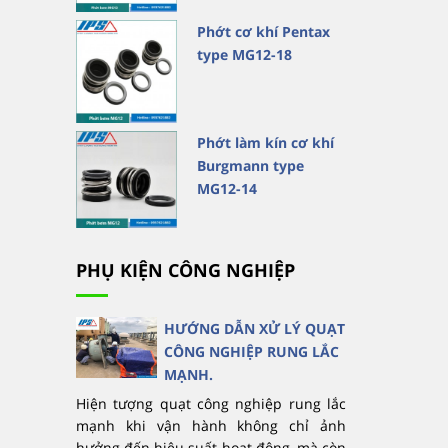
Phớt cơ khí Pentax
type MG12-18
Phớt làm kín cơ khí
Burgmann type
MG12-14
PHỤ KIỆN CÔNG NGHIỆP
HƯỚNG DẪN XỬ LÝ QUẠT
CÔNG NGHIỆP RUNG LẮC
MẠNH.
Hiện tượng quạt công nghiệp rung lắc
mạnh khi vận hành không chỉ ảnh
hưởng đến hiệu suất hoạt động, mà còn