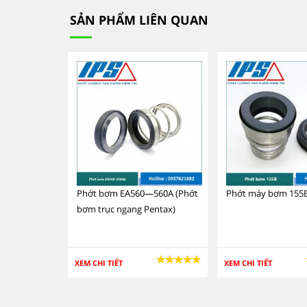
SẢN PHẨM LIÊN QUAN
Phớt bơm EA560—560A (Phớt
Phớt máy bơm 155
bơm trục ngang Pentax)
XEM CHI TIẾT
XEM CHI TIẾT