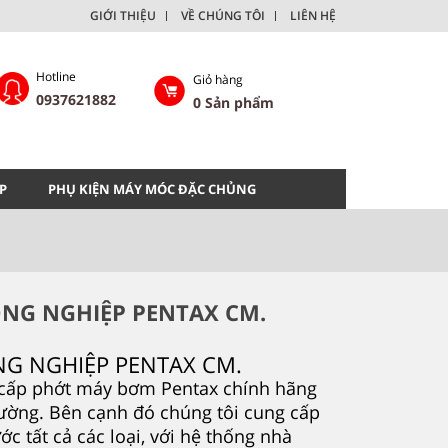
GIỚI THIỆU
VỀ CHÚNG TÔI
LIÊN HỆ
Hotline
Giỏ hàng
0937621882
0
Sản phẩm
P
PHỤ KIỆN MÁY MÓC ĐẶC CHỦNG
NG NGHIỆP PENTAX CM.
G NGHIỆP PENTAX CM.
 cấp phớt máy bơm Pentax chính hãng
trường. Bên cạnh đó chúng tôi cung cấp
 tất cả các loại, với hệ thống nhà