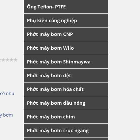
Ống Teflon- PTFE
Phụ kiện công nghiệp
Phớt máy bơm CNP
Phớt máy bơm Wilo
Phớt máy bơm Shinmaywa
Phớt máy bơm dệt
Phớt máy bơm hóa chất
 có nhu
Phớt máy bơm dầu nóng
áy bơm
Phớt máy bơm chìm
Phớt máy bơm trục ngang