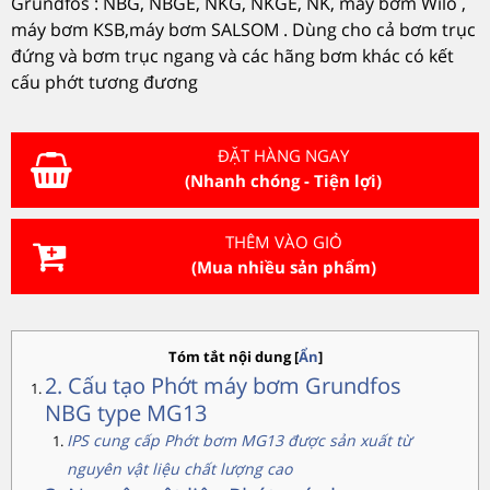
Grundfos : NBG, NBGE, NKG, NKGE, NK, máy bơm Wilo ,
máy bơm KSB,máy bơm SALSOM . Dùng cho cả bơm trục
đứng và bơm trục ngang và các hãng bơm khác có kết
cấu phớt tương đương
ĐẶT HÀNG NGAY
(Nhanh chóng - Tiện lợi)
THÊM VÀO GIỎ
(Mua nhiều sản phẩm)
Tóm tắt nội dung
[
Ẩn
]
2. Cấu tạo Phớt máy bơm Grundfos
NBG type MG13
IPS cung cấp Phớt bơm MG13 được sản xuất từ
nguyên vật liệu chất lượng cao