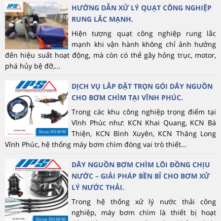
HƯỚNG DẪN XỬ LÝ QUẠT CÔNG NGHIỆP
RUNG LẮC MẠNH.
Hiện tượng quạt công nghiệp rung lắc
mạnh khi vận hành không chỉ ảnh hưởng
đến hiệu suất hoạt động, mà còn có thể gây hỏng trục, motor,
phá hủy bệ đỡ,...
DỊCH VỤ LẮP ĐẶT TRỌN GÓI DÂY NGUỒN
CHO BƠM CHÌM TẠI VĨNH PHÚC.
Trong các khu công nghiệp trọng điểm tại
Vĩnh Phúc như: KCN Khai Quang, KCN Bá
Thiện, KCN Bình Xuyên, KCN Thăng Long
Vĩnh Phúc, hệ thống máy bơm chìm đóng vai trò thiết...
DÂY NGUỒN BƠM CHÌM LÕI ĐỒNG CHỊU
NƯỚC – GIẢI PHÁP BỀN BỈ CHO BƠM XỬ
LÝ NƯỚC THẢI.
Trong hệ thống xử lý nước thải công
nghiệp, máy bơm chìm là thiết bị hoạt