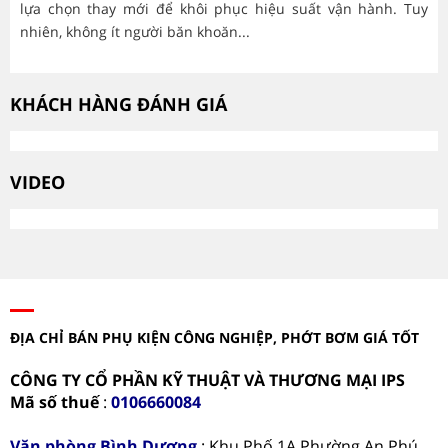
lựa chọn thay mới để khôi phục hiệu suất vận hành. Tuy
hà
nhiên, không ít người băn khoăn...
mòn
KHÁCH HÀNG ĐÁNH GIÁ
VIDEO
ĐỊA CHỈ BÁN PHỤ KIỆN CÔNG NGHIỆP, PHỚT BƠM GIÁ TỐT
CÔNG TY CỔ PHẦN KỸ THUẬT VÀ THƯƠNG MẠI IPS
Mã số thuế
:
0106660084
Văn phòng
Bình Dương
: Khu Phố 1A Phường An Phú,