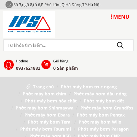
Số 3,ngõ 8,tổ 6,P.Phú Lãm,Q.Hà Đông,TP.Hà Nội.
MENU
Hotline
Giỏ hàng
0937621882
0
Sản phẩm
Trang chủ
Phớt máy bơm trục ngang
Phớt máy bơm chìm
Phớt máy bơm dầu nóng
Phớt máy bơm hóa chất
Phớt máy bơm dệt
Phớt máy bơm Shinmaywa
Phớt máy bơm Grundfos
Phớt máy bơm Ebara
Phớt máy bơm Pentax
Phớt máy bơm Teral
Phớt máy bơm Wilo
Phớt máy bơm Tsurumi
Phớt máy bơm Paragon
Phớt máy bơm KSB
Phớt máy bơm CNP