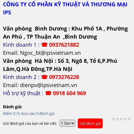
CÔNG TY CỔ PHẦN KỸ THUẬT VÀ THƯƠNG MẠI
IPS
Văn phòng Bình Dương : Khu Phố 1A , Phường
An Phú , TP Thuận An ,Bình Dương
Kinh doanh 1 :
☎
0937621882
Email: Ngoc_bt@ipsvietnam.vn
Văn phòng Hà Nội : Số 3, Ngõ 8, Tổ 6,P.Phú
Lãm,Q.Hà Đông,TP.Hà Nội
Kinh doanh 2 :
☎
0973276228
Email: dienpv@ipsvietnam.vn
Hỗ trợ kỹ thuật :
☎
0918 604 969
Đánh giá:
Điểm
0
/5 dựa vào
0
đánh giá
Gửi đánh giá của bạn về bài viết:
Gửi đánh giá