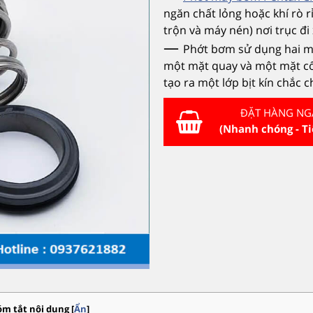
ngăn chất lỏng hoặc khí rò r
trộn và máy nén) nơi trục đ
—
Phớt bơm
sử dụng hai 
một mặt quay và một mặt cố
tạo ra một lớp bịt kín chắc
ĐẶT HÀNG NG
(Nhanh chóng - Ti
óm tắt nội dung
[
Ẩn
]