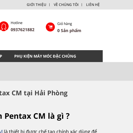
GIỚI THIỆU
VỀ CHÚNG TÔI
LIÊN HỆ
Hotline
Giỏ hàng
0937621882
0
Sản phẩm
P
PHỤ KIỆN MÁY MÓC ĐẶC CHỦNG
ax CM tại Hải Phòng
 Pentax CM là gì ?
CM
là thiết bị được chế tạo chính xác dùng để