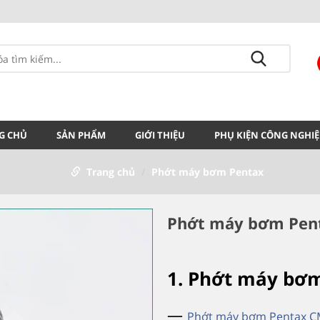
G CHỦ
SẢN PHẨM
GIỚI THIỆU
PHỤ KIỆN CÔNG NGHIỆ
Trang chủ
Phớt máy bơm Pentax
Phớt máy bơm Pent
1. Phớt máy bơm
—
Phớt máy bơm Pentax 