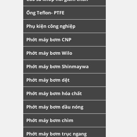
Ống Teflon- PTFE
Phụ kiện công nghiệp
Phớt máy bơm CNP
Phớt máy bơm Wilo
Phớt máy bơm Shinmaywa
Phớt máy bơm dệt
Phớt máy bơm hóa chất
Phớt máy bơm dầu nóng
Phớt máy bơm chìm
Phớt máy bơm trục ngang