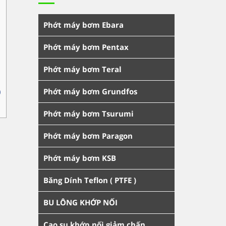
Phớt máy bơm Ebara
Phớt máy bơm Pentax
Phớt máy bơm Teral
o
Phớt máy bơm Grundfos
Phớt máy bơm Tsurumi
Phớt máy bơm Paragon
Phớt máy bơm KSB
Băng Dính Teflon ( PTFE )
BU LÔNG KHỚP NỐI
Cao su khớp nối giảm chấn