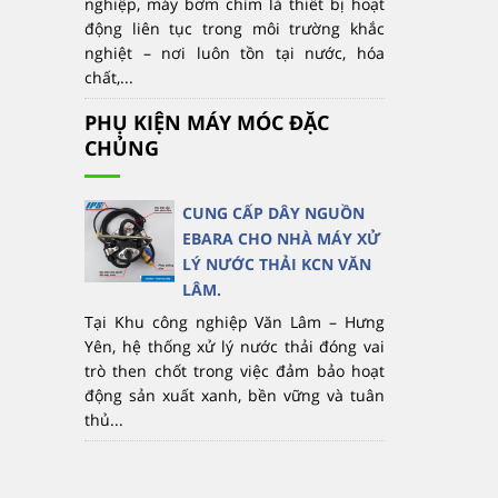
nghiệp, máy bơm chìm là thiết bị hoạt
động liên tục trong môi trường khắc
nghiệt – nơi luôn tồn tại nước, hóa
chất,...
PHỤ KIỆN MÁY MÓC ĐẶC
CHỦNG
CUNG CẤP DÂY NGUỒN
EBARA CHO NHÀ MÁY XỬ
LÝ NƯỚC THẢI KCN VĂN
LÂM.
Tại Khu công nghiệp Văn Lâm – Hưng
Yên, hệ thống xử lý nước thải đóng vai
trò then chốt trong việc đảm bảo hoạt
động sản xuất xanh, bền vững và tuân
thủ...