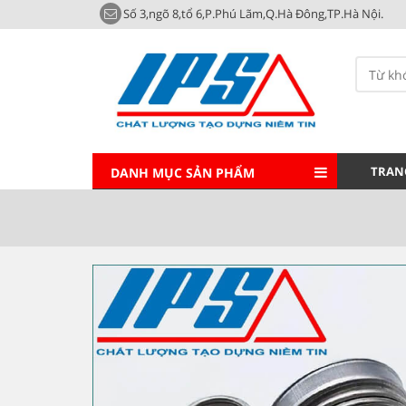
Số 3,ngõ 8,tổ 6,P.Phú Lãm,Q.Hà Đông,TP.Hà Nội.
TRAN
DANH MỤC SẢN PHẨM