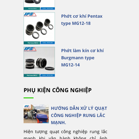
Phớt cơ khí Pentax
type MG12-18
Phớt làm kín cơ khí
Burgmann type
MG12-14
PHỤ KIỆN CÔNG NGHIỆP
HƯỚNG DẪN XỬ LÝ QUẠT
CÔNG NGHIỆP RUNG LẮC
MẠNH.
Hiện tượng quạt công nghiệp rung lắc
mạnh khi vận hành không chỉ ảnh