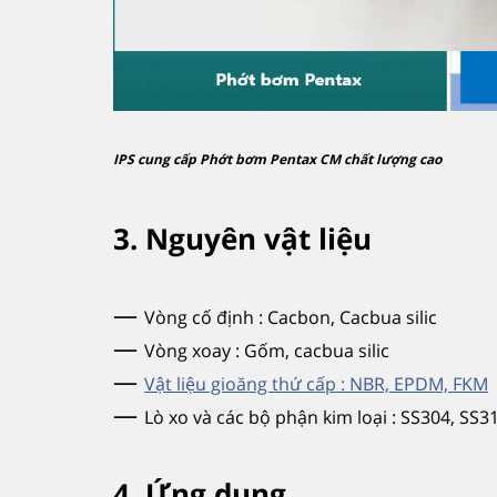
IPS cung cấp Phớt bơm Pentax CM chất lượng cao
3. Nguyên vật liệu
—
Vòng cố định : Cacbon, Cacbua silic
—
Vòng xoay : Gốm, cacbua silic
—
Vật liệu gioăng thứ cấp : NBR, EPDM, FKM
—
Lò xo và các bộ phận kim loại : SS304, SS3
4. Ứng dụng