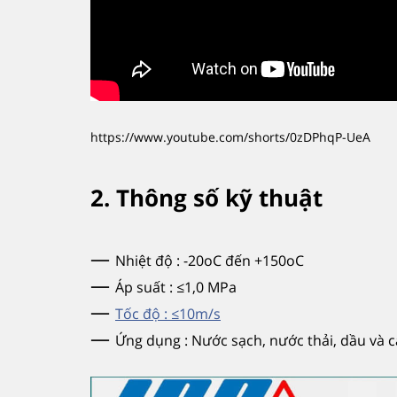
https://www.youtube.com/shorts/0zDPhqP-UeA
2. Thông số kỹ thuật
—
Nhiệt độ : -20oC đến +150oC
—
Áp suất : ≤1,0 MPa
—
Tốc độ : ≤10m/s
—
Ứng dụng : Nước sạch, nước thải, dầu và c