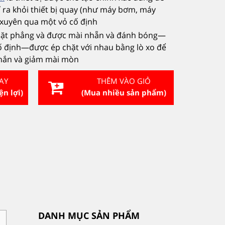
ỉ ra khỏi thiết bị quay (như máy bơm, máy
i xuyên qua một vỏ cố định
mặt phẳng và được mài nhẵn và đánh bóng—
 định—được ép chặt với nhau bằng lò xo để
 chắn và giảm mài mòn
AY
THÊM VÀO GIỎ
ện lợi)
(Mua nhiều sản phẩm)
DANH MỤC SẢN PHẨM