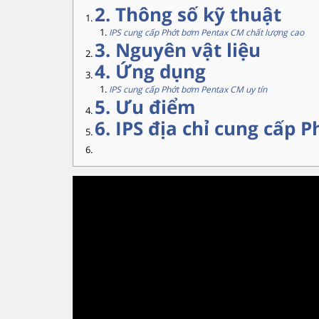
2. Thông số kỹ thuật
IPS cung cấp Phớt bơm Pentax CM chất lượng cao
3. Nguyên vật liệu
4. Ứng dụng
IPS cung cấp Phớt bơm Pentax CM uy tín
5. Ưu điểm
6. IPS địa chỉ cung cấp