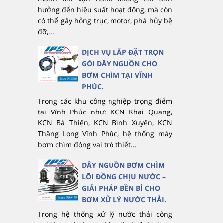
hưởng đến hiệu suất hoạt động, mà còn
có thể gây hỏng trục, motor, phá hủy bệ
đỡ,...
DỊCH VỤ LẮP ĐẶT TRỌN
GÓI DÂY NGUỒN CHO
BƠM CHÌM TẠI VĨNH
PHÚC.
Trong các khu công nghiệp trọng điểm
tại Vĩnh Phúc như: KCN Khai Quang,
KCN Bá Thiện, KCN Bình Xuyên, KCN
Thăng Long Vĩnh Phúc, hệ thống máy
bơm chìm đóng vai trò thiết...
DÂY NGUỒN BƠM CHÌM
LÕI ĐỒNG CHỊU NƯỚC –
GIẢI PHÁP BỀN BỈ CHO
BƠM XỬ LÝ NƯỚC THẢI.
Trong hệ thống xử lý nước thải công