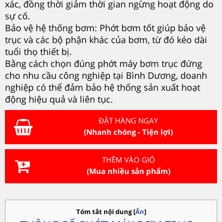
xác, đồng thời giảm thời gian ngừng hoạt động do
sự cố.
Bảo vệ hệ thống bơm: Phớt bơm tốt giúp bảo vệ
trục và các bộ phận khác của bơm, từ đó kéo dài
tuổi thọ thiết bị.
Bằng cách chọn đúng phớt máy bơm trục đứng
cho nhu cầu công nghiệp tại Bình Dương, doanh
nghiệp có thể đảm bảo hệ thống sản xuất hoạt
động hiệu quả và liên tục.
ĐẶT HÀNG NGAY
(Nhanh chóng - Tiện lợi)
THÊM VÀO GIỎ
(Mua nhiều sản phẩm)
Tóm tắt nội dung
[
Ẩn
]