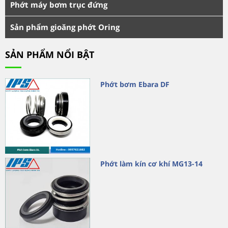
Phớt máy bơm trục đứng
Sản phẩm gioăng phớt Oring
SẢN PHẨM NỔI BẬT
Phớt bơm Ebara DF
Phớt làm kín cơ khí MG13-14