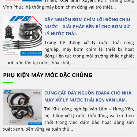
Thiện, KCN Bình Xuyên, KCN Thăng Long
Vĩnh Phúc, hệ thống máy bơm chìm đóng vai trò thiết...
DÂY NGUỒN BƠM CHÌM LÕI ĐỒNG CHỊU
NƯỚC – GIẢI PHÁP BỀN BỈ CHO BƠM XỬ
LÝ NƯỚC THẢI.
Trong hệ thống xử lý nước thải công
nghiệp, máy bơm chìm là thiết bị hoạt
động liên tục trong môi trường khắc nghiệt
– nơi luôn tồn tại nước, hóa chất,...
PHỤ KIỆN MÁY MÓC ĐẶC CHỦNG
CUNG CẤP DÂY NGUỒN EBARA CHO NHÀ
MÁY XỬ LÝ NƯỚC THẢI KCN VĂN LÂM.
Tại Khu công nghiệp Văn Lâm – Hưng Yên,
hệ thống xử lý nước thải đóng vai trò then
chốt trong việc đảm bảo hoạt động sản
xuất xanh, bền vững và tuân thủ...