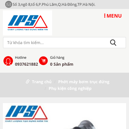
Số 3,ngõ 8,tổ 6,P.Phú Lãm,Q.Hà Đông,TP.Hà Nội.
MENU
Hotline
Giỏ hàng
0937621882
0
Sản phẩm
Trang chủ
Phớt máy bơm trục đứng
Phụ kiện công nghiệp