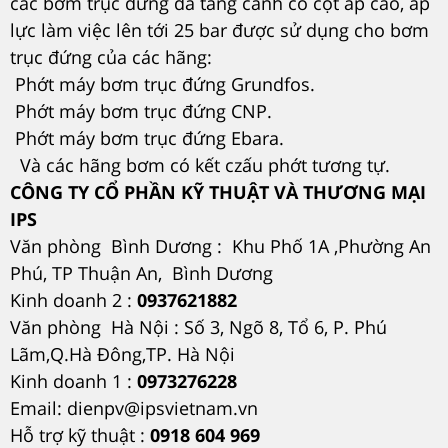
các bơm trục đứng đa tầng cánh có cột áp cao, áp
lực làm việc lên tới 25 bar được sử dụng cho bơm
trục đứng của các hãng:
Phớt máy bơm trục đứng Grundfos.
Phớt máy bơm trục đứng CNP.
Phớt máy bơm trục đứng Ebara.
Và các hãng bơm có kết czấu phớt tương tự.
CÔNG TY CỔ PHẦN KỸ THUẬT VÀ THƯƠNG MẠI
IPS
Văn phòng Bình Dương : Khu Phố 1A ,Phường An
Phú, TP Thuận An, Bình Dương
Kinh doanh 2 :
0937621882
Văn phòng Hà Nội : Số 3, Ngõ 8, Tổ 6, P. Phú
Lãm,Q.Hà Đông,TP. Hà Nội
Kinh doanh 1 :
0973276228
Email: dienpv@ipsvietnam.vn
Hỗ trợ kỹ thuật :
0918 604 969