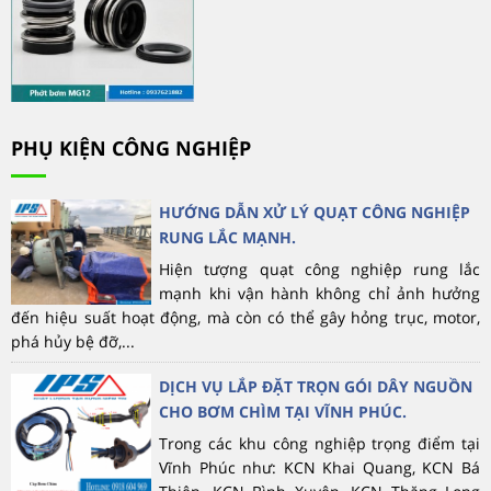
PHỤ KIỆN CÔNG NGHIỆP
HƯỚNG DẪN XỬ LÝ QUẠT CÔNG NGHIỆP
RUNG LẮC MẠNH.
Hiện tượng quạt công nghiệp rung lắc
mạnh khi vận hành không chỉ ảnh hưởng
đến hiệu suất hoạt động, mà còn có thể gây hỏng trục, motor,
phá hủy bệ đỡ,...
DỊCH VỤ LẮP ĐẶT TRỌN GÓI DÂY NGUỒN
CHO BƠM CHÌM TẠI VĨNH PHÚC.
Trong các khu công nghiệp trọng điểm tại
Vĩnh Phúc như: KCN Khai Quang, KCN Bá