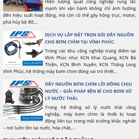
Hiện tượng quạt công nghiệp rung lắc
mạnh khi vận hành không chỉ ảnh hưởng
đến hiệu suất hoạt động, mà còn có thể gây hỏng trục, motor,
phá hủy bệ đỡ,...
DỊCH VỤ LẮP ĐẶT TRỌN GÓI DÂY NGUỒN
CHO BƠM CHÌM TẠI VĨNH PHÚC.
Trong các khu công nghiệp trọng điểm tại
Vĩnh Phúc như: KCN Khai Quang, KCN Bá
Thiện, KCN Bình Xuyên, KCN Thăng Long
Vĩnh Phúc, hệ thống máy bơm chìm đóng vai trò thiết...
DÂY NGUỒN BƠM CHÌM LÕI ĐỒNG CHỊU
NƯỚC – GIẢI PHÁP BỀN BỈ CHO BƠM XỬ
LÝ NƯỚC THẢI.
Trong hệ thống xử lý nước thải công
nghiệp, máy bơm chìm là thiết bị hoạt
động liên tục trong môi trường khắc nghiệt
– nơi luôn tồn tại nước, hóa chất,...