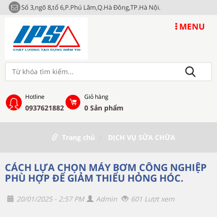
Số 3,ngõ 8,tổ 6,P.Phú Lãm,Q.Hà Đông,TP.Hà Nội.
MENU
Hotline
Giỏ hàng
0937621882
0
Sản phẩm
Trang chủ
DỊCH VỤ SỬA CHỮA
CÁCH LỰA CHỌN MÁY BƠM CÔNG NGHIỆP
PHÙ HỢP ĐỂ GIẢM THIỂU HỎNG HÓC.
20/01/2025 - 2:57 PM
Admin
601 Lượt xem