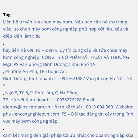
Tag:
Liên hệ tư vấn lựa chọn máy bơm. Nếu bạn cần hỗ trợ trong
việc lựa chọn máy bơm công nghiệp phù hợp với nhu cầu và
điều kiện làm việc
,
hãy liên hệ với IPS – Đơn vị uy tín cung cấp và sửa chữa máy
bơm công nghiệp. CÔNG TY CỔ PHẦN KỸ THUẬT VÀ THƯƠNG
MẠI IPS Văn phòng Bình Dương : Khu Phố 1A
,
Phường An Phú
,
TP Thuận An
,
Bình Dương Kinh doanh 2 : 0937621882 Văn phòng Hà Nội : Số
3
,
Ngõ 8
,
Tổ 6
,
P. Phú Lãm
,
Q.Hà Đông
,
TP. Hà Nội Kinh doanh 1 : 0973276228 Email:
dienpv@ipsvietnam.vn Hỗ trợ kỹ thuật : 0918 604 969. Website:
phukiencongnghiepvn.com IPS – Đối tác đáng tin cậy trong lĩnh
vực máy bơm công nghiệp
,
cam kết mang đến giải pháp tối ưu nhất cho doanh nghiệp của