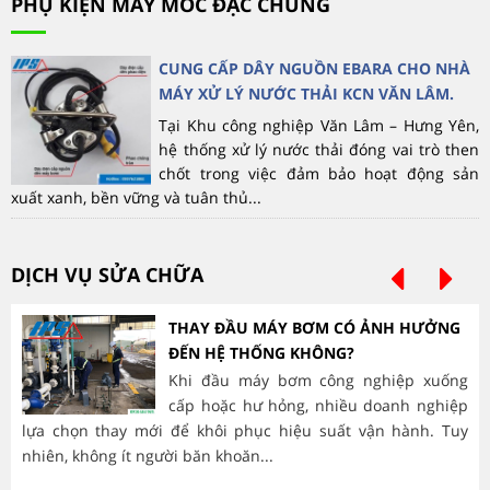
PHỤ KIỆN MÁY MÓC ĐẶC CHỦNG
CUNG CẤP DÂY NGUỒN EBARA CHO NHÀ
MÁY XỬ LÝ NƯỚC THẢI KCN VĂN LÂM.
Tại Khu công nghiệp Văn Lâm – Hưng Yên,
hệ thống xử lý nước thải đóng vai trò then
chốt trong việc đảm bảo hoạt động sản
xuất xanh, bền vững và tuân thủ...
DỊCH VỤ SỬA CHỮA
THAY ĐẦU MÁY BƠM CÓ ẢNH HƯỞNG
ĐẾN HỆ THỐNG KHÔNG?
Khi đầu máy bơm công nghiệp xuống
cấp hoặc hư hỏng, nhiều doanh nghiệp
lựa chọn thay mới để khôi phục hiệu suất vận hành. Tuy
hà
nhiên, không ít người băn khoăn...
mòn