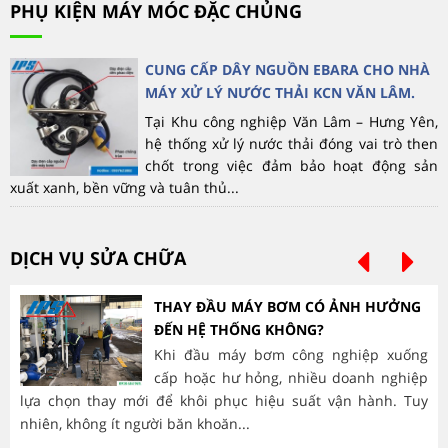
PHỤ KIỆN MÁY MÓC ĐẶC CHỦNG
CUNG CẤP DÂY NGUỒN EBARA CHO NHÀ
MÁY XỬ LÝ NƯỚC THẢI KCN VĂN LÂM.
Tại Khu công nghiệp Văn Lâm – Hưng Yên,
hệ thống xử lý nước thải đóng vai trò then
chốt trong việc đảm bảo hoạt động sản
xuất xanh, bền vững và tuân thủ...
DỊCH VỤ SỬA CHỮA
THAY ĐẦU MÁY BƠM CÓ ẢNH HƯỞNG
ĐẾN HỆ THỐNG KHÔNG?
Khi đầu máy bơm công nghiệp xuống
cấp hoặc hư hỏng, nhiều doanh nghiệp
lựa chọn thay mới để khôi phục hiệu suất vận hành. Tuy
hà
nhiên, không ít người băn khoăn...
mòn