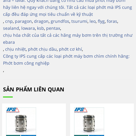
alfa – laval. Quý khách đang có nhu cầu mua phớt máy bơm
hãy liên hệ ngay với chúng tôi. Tất cả các loại phớt mà IPS cung
cấp đều đáp ứng mọi tiêu chuẩn về kỹ thuật
,
cnp
,
paragon
,
dragon
,
grundfos
,
tsurumi
,
leo
,
flyg
,
foras
,
sealand
,
lowara
,
ksb
,
pentax
,
chịu hóa chất của tất cả các hãng máy bơm trên thị trường như
ebara
,
chịu nhiệt
,
phớt chịu dầu
,
phớt cơ khí
,
Công ty IPS cung cấp các loại phớt máy bơm chìm chính hãng:
Phớt bơm công nghiệp
,
SẢN PHẨM LIÊN QUAN