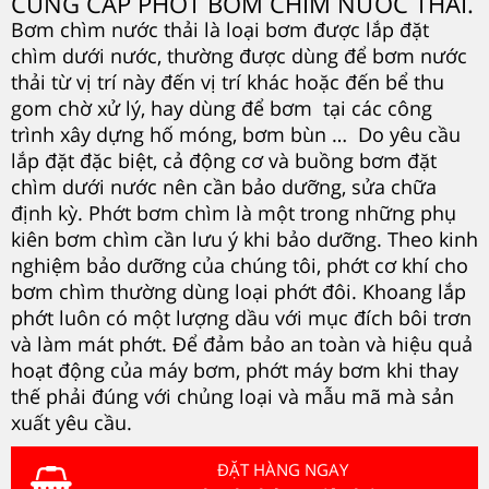
CUNG CẤP PHỚT BƠM CHÌM NƯỚC THẢI.
Bơm chìm nước thải là loại bơm được lắp đặt
chìm dưới nước, thường được dùng để bơm nước
thải từ vị trí này đến vị trí khác hoặc đến bể thu
gom chờ xử lý, hay dùng để bơm tại các công
trình xây dựng hố móng, bơm bùn … Do yêu cầu
lắp đặt đặc biệt, cả động cơ và buồng bơm đặt
chìm dưới nước nên cần bảo dưỡng, sửa chữa
định kỳ. Phớt bơm chìm là một trong những phụ
kiên bơm chìm cần lưu ý khi bảo dưỡng. Theo kinh
nghiệm bảo dưỡng của chúng tôi, phớt cơ khí cho
bơm chìm thường dùng loại phớt đôi. Khoang lắp
phớt luôn có một lượng dầu với mục đích bôi trơn
và làm mát phớt. Để đảm bảo an toàn và hiệu quả
hoạt động của máy bơm, phớt máy bơm khi thay
thế phải đúng với chủng loại và mẫu mã mà sản
xuất yêu cầu.
ĐẶT HÀNG NGAY