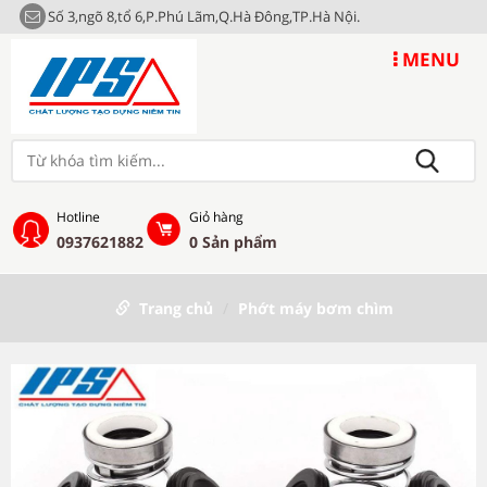
Số 3,ngõ 8,tổ 6,P.Phú Lãm,Q.Hà Đông,TP.Hà Nội.
MENU
Hotline
Giỏ hàng
0937621882
0
Sản phẩm
Trang chủ
Phớt máy bơm chìm