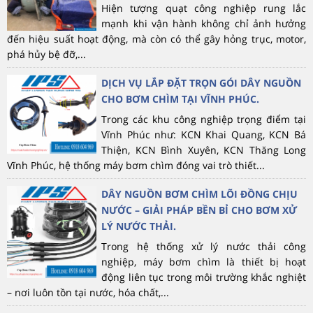
Hiện tượng quạt công nghiệp rung lắc
mạnh khi vận hành không chỉ ảnh hưởng
đến hiệu suất hoạt động, mà còn có thể gây hỏng trục, motor,
phá hủy bệ đỡ,...
DỊCH VỤ LẮP ĐẶT TRỌN GÓI DÂY NGUỒN
CHO BƠM CHÌM TẠI VĨNH PHÚC.
Trong các khu công nghiệp trọng điểm tại
Vĩnh Phúc như: KCN Khai Quang, KCN Bá
Thiện, KCN Bình Xuyên, KCN Thăng Long
Vĩnh Phúc, hệ thống máy bơm chìm đóng vai trò thiết...
DÂY NGUỒN BƠM CHÌM LÕI ĐỒNG CHỊU
NƯỚC – GIẢI PHÁP BỀN BỈ CHO BƠM XỬ
LÝ NƯỚC THẢI.
Trong hệ thống xử lý nước thải công
nghiệp, máy bơm chìm là thiết bị hoạt
động liên tục trong môi trường khắc nghiệt
– nơi luôn tồn tại nước, hóa chất,...