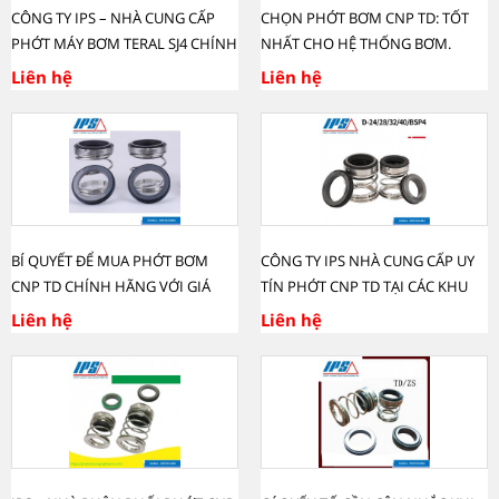
CÔNG TY IPS – NHÀ CUNG CẤP
CHỌN PHỚT BƠM CNP TD: TỐT
PHỚT MÁY BƠM TERAL SJ4 CHÍNH
NHẤT CHO HỆ THỐNG BƠM.
HÃNG TẠI BÌNH DƯƠNG.
Liên hệ
Liên hệ
BÍ QUYẾT ĐỂ MUA PHỚT BƠM
CÔNG TY IPS NHÀ CUNG CẤP UY
CNP TD CHÍNH HÃNG VỚI GIÁ
TÍN PHỚT CNP TD TẠI CÁC KHU
TỐT.
CÔNG NGHIỆP BẮC NINH.
Liên hệ
Liên hệ