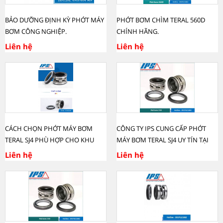
BẢO DƯỠNG ĐỊNH KỲ PHỚT MÁY
PHỚT BƠM CHÌM TERAL 560D
BƠM CÔNG NGHIỆP.
CHÍNH HÃNG.
Liên hệ
Liên hệ
CÁCH CHỌN PHỚT MÁY BƠM
CÔNG TY IPS CUNG CẤP PHỚT
TERAL SJ4 PHÙ HỢP CHO KHU
MÁY BƠM TERAL SJ4 UY TÍN TẠI
CÔNG NGHIỆP CỦA BẠN.
HÀ NỘI.
Liên hệ
Liên hệ