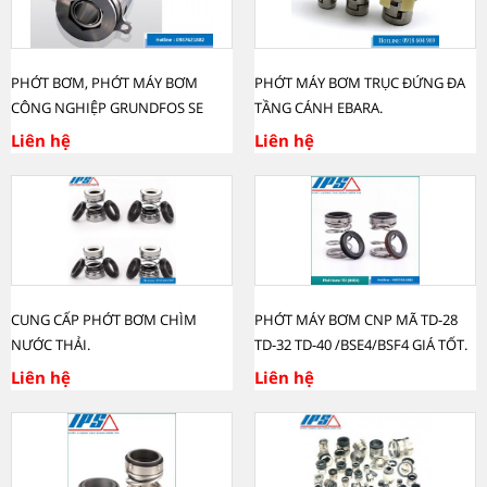
PHỚT BƠM, PHỚT MÁY BƠM
PHỚT MÁY BƠM TRỤC ĐỨNG ĐA
CÔNG NGHIỆP GRUNDFOS SE
TẦNG CÁNH EBARA.
Liên hệ
Liên hệ
CUNG CẤP PHỚT BƠM CHÌM
PHỚT MÁY BƠM CNP MÃ TD-28
NƯỚC THẢI.
TD-32 TD-40 /BSE4/BSF4 GIÁ TỐT.
Liên hệ
Liên hệ