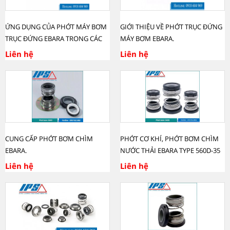
ỨNG DỤNG CỦA PHỚT MÁY BƠM
GIỚI THIỆU VỀ PHỚT TRỤC ĐỨNG
TRỤC ĐỨNG EBARA TRONG CÁC
MÁY BƠM EBARA.
NGÀNH CÔNG NGHIỆP.
Liên hệ
Liên hệ
CUNG CẤP PHỚT BƠM CHÌM
PHỚT CƠ KHÍ, PHỚT BƠM CHÌM
EBARA.
NƯỚC THẢI EBARA TYPE 560D-35
Liên hệ
Liên hệ