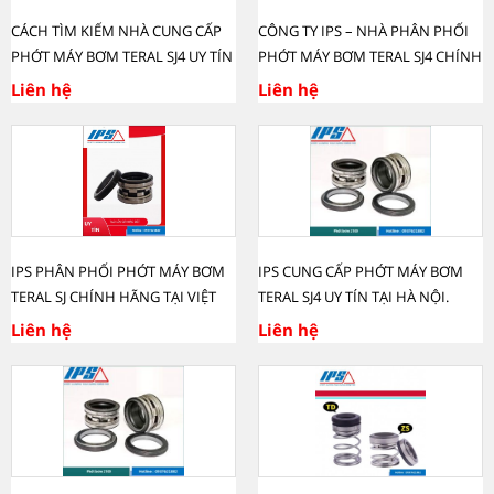
CÁCH TÌM KIẾM NHÀ CUNG CẤP
CÔNG TY IPS – NHÀ PHÂN PHỐI
PHỚT MÁY BƠM TERAL SJ4 UY TÍN
PHỚT MÁY BƠM TERAL SJ4 CHÍNH
Ở MIỀN BẮC.
HÃNG TẠI BẮC GIANG.
Liên hệ
Liên hệ
IPS PHÂN PHỐI PHỚT MÁY BƠM
IPS CUNG CẤP PHỚT MÁY BƠM
TERAL SJ CHÍNH HÃNG TẠI VIỆT
TERAL SJ4 UY TÍN TẠI HÀ NỘI.
NAM
Liên hệ
Liên hệ