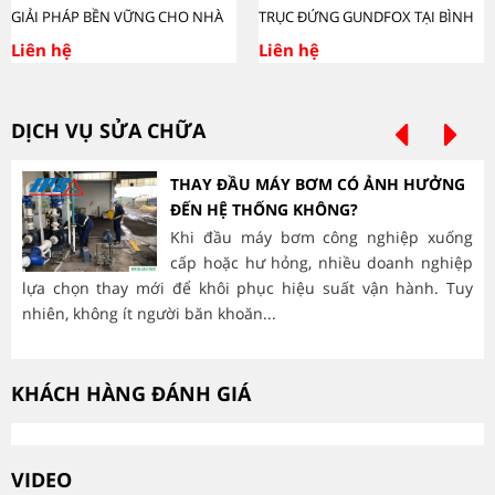
GIẢI PHÁP BỀN VỮNG CHO NHÀ
TRỤC ĐỨNG GUNDFOX TẠI BÌNH
MÁY Ở BÌNH DƯƠNG.
DƯƠNG - DỊCH VỤ UY TÍN.
Liên hệ
Liên hệ
DỊCH VỤ SỬA CHỮA
THAY ĐẦU MÁY BƠM CÓ ẢNH HƯỞNG
ĐẾN HỆ THỐNG KHÔNG?
Khi đầu máy bơm công nghiệp xuống
cấp hoặc hư hỏng, nhiều doanh nghiệp
lựa chọn thay mới để khôi phục hiệu suất vận hành. Tuy
hà
nhiên, không ít người băn khoăn...
mòn
KHÁCH HÀNG ĐÁNH GIÁ
VIDEO