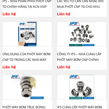
IPS – NHÀ PHÂN PHỐI PHỚT CNP
CÁC YẾU TỐ CẦN CÂN NHẮC KHI
TD CHÍNH HÃNG TẠI KCN VSIP
MUA PHỚT CNP TD CHO KHU
BẮC NINH
CÔNG NGHIỆP.
Liên hệ
Liên hệ
ỨNG DỤNG CỦA PHỚT MÁY BƠM
CÔNG TY IPS – NHÀ CUNG CẤP
CNP TD TRONG CÁC NHÀ MÁY
PHỚT MÁY BƠM CNP CHÍNH
SẢN XUẤT LỚN TẠI MIỀN NAM.
HÃNG TẠI VIỆT NAM
Liên hệ
Liên hệ
PHỚT MÁY BƠM TRỤC ĐỨNG:
IPS CUNG CẤP PHỚT MÁY BƠM