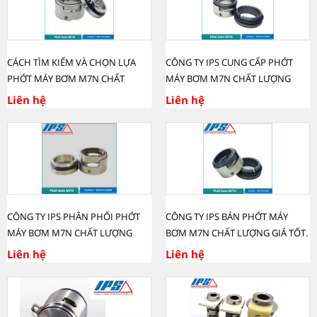
CÁCH TÌM KIẾM VÀ CHỌN LỰA
CÔNG TY IPS CUNG CẤP PHỚT
PHỚT MÁY BƠM M7N CHẤT
MÁY BƠM M7N CHẤT LƯỢNG
LƯỢNG, UY TÍN TRÊN THỊ
Liên hệ
Liên hệ
TRƯỜNG
CÔNG TY IPS PHÂN PHỐI PHỚT
CÔNG TY IPS BÁN PHỚT MÁY
MÁY BƠM M7N CHẤT LƯỢNG
BƠM M7N CHẤT LƯỢNG GIÁ TỐT.
TRÊN TOÀN QUỐC.
Liên hệ
Liên hệ