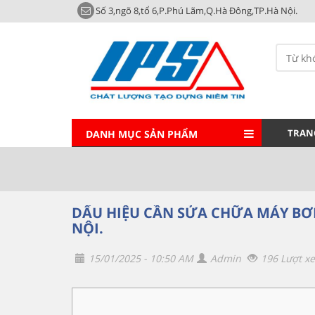
Số 3,ngõ 8,tổ 6,P.Phú Lãm,Q.Hà Đông,TP.Hà Nội.
TRAN
DANH MỤC SẢN PHẨM
DẤU HIỆU CẦN SỬA CHỮA MÁY BƠ
NỘI.
15/01/2025 - 10:50 AM
Admin
196 Lượt x