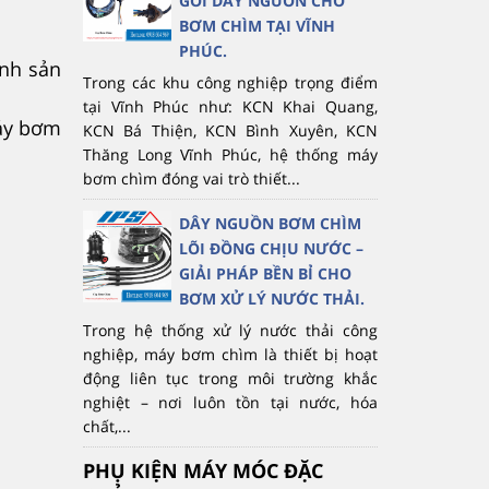
GÓI DÂY NGUỒN CHO
BƠM CHÌM TẠI VĨNH
PHÚC.
ình sản
Trong các khu công nghiệp trọng điểm
tại Vĩnh Phúc như: KCN Khai Quang,
máy bơm
KCN Bá Thiện, KCN Bình Xuyên, KCN
Thăng Long Vĩnh Phúc, hệ thống máy
bơm chìm đóng vai trò thiết...
DÂY NGUỒN BƠM CHÌM
LÕI ĐỒNG CHỊU NƯỚC –
GIẢI PHÁP BỀN BỈ CHO
BƠM XỬ LÝ NƯỚC THẢI.
Trong hệ thống xử lý nước thải công
nghiệp, máy bơm chìm là thiết bị hoạt
động liên tục trong môi trường khắc
nghiệt – nơi luôn tồn tại nước, hóa
chất,...
PHỤ KIỆN MÁY MÓC ĐẶC