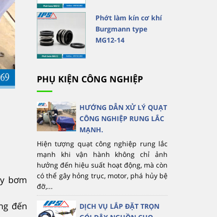
Phớt làm kín cơ khí
Burgmann type
MG12-14
PHỤ KIỆN CÔNG NGHIỆP
HƯỚNG DẪN XỬ LÝ QUẠT
CÔNG NGHIỆP RUNG LẮC
MẠNH.
Hiện tượng quạt công nghiệp rung lắc
mạnh khi vận hành không chỉ ảnh
hưởng đến hiệu suất hoạt động, mà còn
có thể gây hỏng trục, motor, phá hủy bệ
áy bơm
đỡ,...
ởng đến
DỊCH VỤ LẮP ĐẶT TRỌN