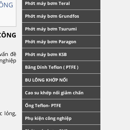
CÔNG
Phớt máy bơm Teral
Phớt máy bơm Grundfos
Phớt máy bơm Tsurumi
CÔNG
Phớt máy bơm Paragon
 vấn đề
Phớt máy bơm KSB
 nghiệp
Băng Dính Teflon ( PTFE )
BU LÔNG KHỚP NỐI
Cao su khớp nối giảm chấn
Ống Teflon- PTFE
 lỏng,
Phụ kiện công nghiệp