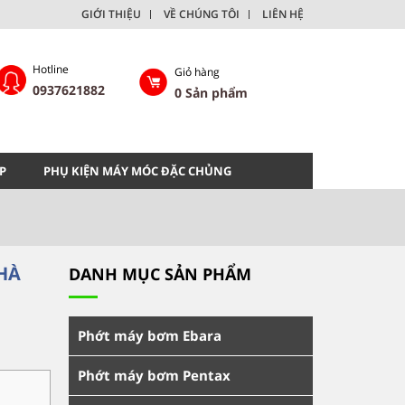
GIỚI THIỆU
VỀ CHÚNG TÔI
LIÊN HỆ
Hotline
Giỏ hàng
0937621882
0
Sản phẩm
P
PHỤ KIỆN MÁY MÓC ĐẶC CHỦNG
HÀ
DANH MỤC SẢN PHẨM
Phớt máy bơm Ebara
Phớt máy bơm Pentax