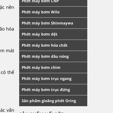
Phớt máy bơm CNP
oặc nền
Phớt máy bơm Wilo
Phớt máy bơm Shinmaywa
lão hóa
Phớt máy bơm dệt
Phớt máy bơm hóa chất
làm mát
Phớt máy bơm dầu nóng
Phớt máy bơm chìm
 có thể
Phớt máy bơm trục ngang
Phớt máy bơm trục đứng
Sản phẩm gioăng phớt Oring
các vấn