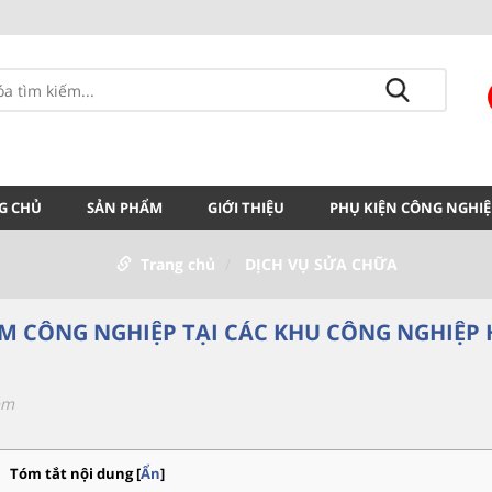
G CHỦ
SẢN PHẨM
GIỚI THIỆU
PHỤ KIỆN CÔNG NGHIỆ
Trang chủ
DỊCH VỤ SỬA CHỮA
M CÔNG NGHIỆP TẠI CÁC KHU CÔNG NGHIỆP 
em
Tóm tắt nội dung
[
Ẩn
]