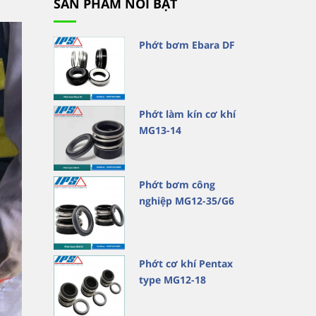
SẢN PHẨM NỔI BẬT
Phớt bơm Ebara DF
Phớt làm kín cơ khí
MG13-14
Phớt bơm công
nghiệp MG12-35/G6
Phớt cơ khí Pentax
type MG12-18