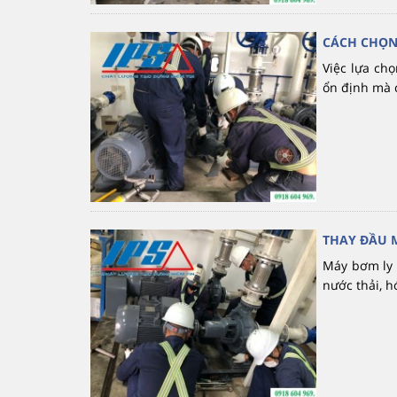
CÁCH CHỌN
Việc lựa ch
ổn định mà c
THAY ĐẦU 
Máy bơm ly t
nước thải, h