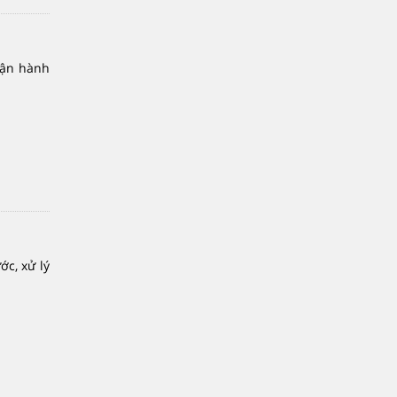
vận hành
c, xử lý