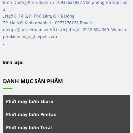
Bình Dương Kinh doanh 2 : 0937621882 Văn phòng Hà Nội : Số
3
,
Ngõ 8
,
Tổ 6
,
P. Phú Lãm
,
Q.Hà Đông
,
TP. Hà Nội Kinh doanh 1 : 0973276228 Email:
dienpv@ipsvietnam.vn Hỗ trợ kỹ thuật : 0918 604 969. Website:
phukiencongnghiepvn.com
,
Bình luận:
DANH MỤC SẢN PHẨM
Phớt máy bơm Ebara
Phớt máy bơm Pentax
Phớt máy bơm Teral