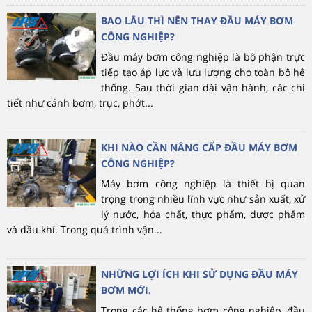
BAO LÂU THÌ NÊN THAY ĐẦU MÁY BƠM
CÔNG NGHIỆP?
Đầu máy bơm công nghiệp là bộ phận trực
tiếp tạo áp lực và lưu lượng cho toàn bộ hệ
thống. Sau thời gian dài vận hành, các chi
tiết như cánh bơm, trục, phớt...
KHI NÀO CẦN NÂNG CẤP ĐẦU MÁY BƠM
CÔNG NGHIỆP?
Máy bơm công nghiệp là thiết bị quan
trọng trong nhiều lĩnh vực như sản xuất, xử
lý nước, hóa chất, thực phẩm, dược phẩm
và dầu khí. Trong quá trình vận...
NHỮNG LỢI ÍCH KHI SỬ DỤNG ĐẦU MÁY
BƠM MỚI.
Trong các hệ thống bơm công nghiệp, đầu