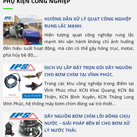
PHỤ KIỆN CÔNG NGHIỆP
HƯỚNG DẪN XỬ LÝ QUẠT CÔNG NGHIỆP
RUNG LẮC MẠNH.
Hiện tượng quạt công nghiệp rung lắc
mạnh khi vận hành không chỉ ảnh hưởng
đến hiệu suất hoạt động, mà còn có thể gây hỏng trục, motor,
phá hủy bệ đỡ,...
DỊCH VỤ LẮP ĐẶT TRỌN GÓI DÂY NGUỒN
CHO BƠM CHÌM TẠI VĨNH PHÚC.
Trong các khu công nghiệp trọng điểm tại
Vĩnh Phúc như: KCN Khai Quang, KCN Bá
Thiện, KCN Bình Xuyên, KCN Thăng Long
Vĩnh Phúc, hệ thống máy bơm chìm đóng vai trò thiết...
DÂY NGUỒN BƠM CHÌM LÕI ĐỒNG CHỊU
NƯỚC – GIẢI PHÁP BỀN BỈ CHO BƠM XỬ
LÝ NƯỚC THẢI.