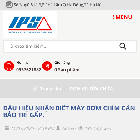
Số 3,ngõ 8,tổ 6,P.Phú Lãm,Q.Hà Đông,TP.Hà Nội.
MENU
Hotline
Giỏ hàng
0937621882
0
Sản phẩm
Trang chủ
DỊCH VỤ SỬA CHỮA
DẤU HIỆU NHẬN BIẾT MÁY BƠM CHÌM CẦN
BẢO TRÌ GẤP.
11/03/2025 - 2:59 PM
Admin
192 Lượt xem