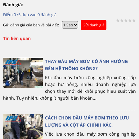
Đánh giá:
Điểm
0
/5 dựa vào
0
đánh giá
Gửi đánh giá của bạn về bài viết:
Gửi đánh giá
Tin liên quan
THAY ĐẦU MÁY BƠM CÓ ẢNH HƯỞNG
ĐẾN HỆ THỐNG KHÔNG?
Khi đầu máy bơm công nghiệp xuống cấp
hoặc hư hỏng, nhiều doanh nghiệp lựa
chọn thay mới để khôi phục hiệu suất vận
hành. Tuy nhiên, không ít người băn khoăn...
CÁCH CHỌN ĐẦU MÁY BƠM THEO LƯU
LƯỢNG VÀ CỘT ÁP CHÍNH XÁC.
Việc lựa chọn đầu máy bơm công nghiệp