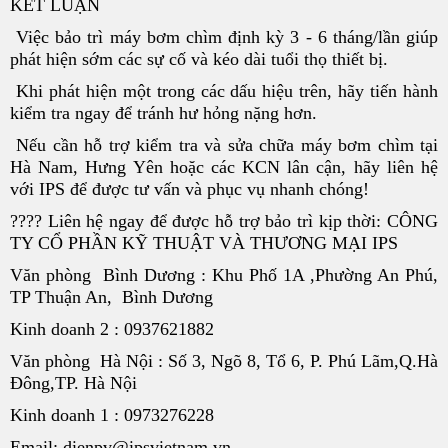
KẾT LUẬN
Việc bảo trì máy bơm chìm định kỳ 3 - 6 tháng/lần giúp
phát hiện sớm các sự cố và kéo dài tuổi thọ thiết bị.
Khi phát hiện một trong các dấu hiệu trên, hãy tiến hành
kiểm tra ngay để tránh hư hỏng nặng hơn.
Nếu cần hỗ trợ kiểm tra và sửa chữa máy bơm chìm tại
Hà Nam, Hưng Yên hoặc các KCN lân cận, hãy liên hệ
với IPS để được tư vấn và phục vụ nhanh chóng!
???? Liên hệ ngay để được hỗ trợ bảo trì kịp thời: CÔNG
TY CỔ PHẦN KỸ THUẬT VÀ THƯƠNG MẠI IPS
Văn phòng Bình Dương : Khu Phố 1A ,Phường An Phú,
TP Thuận An, Bình Dương
Kinh doanh 2 : 0937621882
Văn phòng Hà Nội : Số 3, Ngõ 8, Tổ 6, P. Phú Lãm,Q.Hà
Đông,TP. Hà Nội
Kinh doanh 1 : 0973276228
Email: dienpv@ipsvietnam.vn