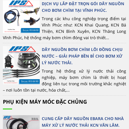
DỊCH VỤ LẮP ĐẶT TRỌN GÓI DÂY NGUỒN
CHO BƠM CHÌM TẠI VĨNH PHÚC.
Trong các khu công nghiệp trọng điểm tại
Vĩnh Phúc như: KCN Khai Quang, KCN Bá
Thiện, KCN Bình Xuyên, KCN Thăng Long
Vĩnh Phúc, hệ thống máy bơm chìm đóng vai trò thiết...
DÂY NGUỒN BƠM CHÌM LÕI ĐỒNG CHỊU
NƯỚC – GIẢI PHÁP BỀN BỈ CHO BƠM XỬ
LÝ NƯỚC THẢI.
Trong hệ thống xử lý nước thải công
nghiệp, máy bơm chìm là thiết bị hoạt
động liên tục trong môi trường khắc nghiệt
– nơi luôn tồn tại nước, hóa chất,...
PHỤ KIỆN MÁY MÓC ĐẶC CHỦNG
CUNG CẤP DÂY NGUỒN EBARA CHO NHÀ
MÁY XỬ LÝ NƯỚC THẢI KCN VĂN LÂM.