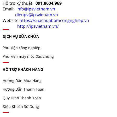
Hỗ trợ kỹ thuật:
091.8604.969
Email:
info@ipsvietnam.vn
dienpv@ipsvienam.vn
Website:
https://suachuabomcongnghiep.vn
http://ipsvietnam.vn/
DỊCH VỤ SỬA CHỮA
Phụ kiện công nghiệp
Phụ kiện máy móc đặc chủng
HỖ TRỢ KHÁCH HÀNG
Hướng Dẫn Mua Hàng
Hướng Dẫn Thanh Toán
Quy Định Thanh Toán
Điều Khoản Sử Dụng