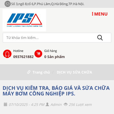
Số 3,ngõ 8,tổ 6,P.Phú Lãm,Q.Hà Đông,TP.Hà Nội.
MENU
Hotline
Giỏ hàng
0937621882
0
Sản phẩm
Trang chủ
DỊCH VỤ SỬA CHỮA
DỊCH VỤ KIỂM TRA, BÁO GIÁ VÀ SỬA CHỮA
MÁY BƠM CÔNG NGHIỆP IPS.
07/10/2025 - 4:25 PM
Admin
256 Lượt xem