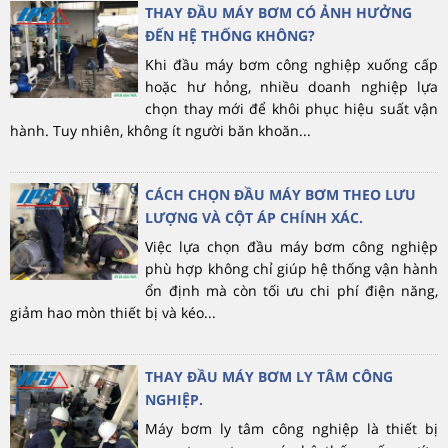
THAY ĐẦU MÁY BƠM CÓ ẢNH HƯỞNG
ĐẾN HỆ THỐNG KHÔNG?
Khi đầu máy bơm công nghiệp xuống cấp
hoặc hư hỏng, nhiều doanh nghiệp lựa
chọn thay mới để khôi phục hiệu suất vận
hành. Tuy nhiên, không ít người băn khoăn...
CÁCH CHỌN ĐẦU MÁY BƠM THEO LƯU
LƯỢNG VÀ CỘT ÁP CHÍNH XÁC.
Việc lựa chọn đầu máy bơm công nghiệp
phù hợp không chỉ giúp hệ thống vận hành
ổn định mà còn tối ưu chi phí điện năng,
giảm hao mòn thiết bị và kéo...
THAY ĐẦU MÁY BƠM LY TÂM CÔNG
NGHIỆP.
Máy bơm ly tâm công nghiệp là thiết bị