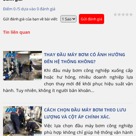
Điểm
0
/5 dựa vào
0
đánh giá
Gửi đánh giá của bạn về bài viết:
Gửi đánh giá
Tin liên quan
THAY ĐẦU MÁY BƠM CÓ ẢNH HƯỞNG
ĐẾN HỆ THỐNG KHÔNG?
Khi đầu máy bơm công nghiệp xuống cấp
hoặc hư hỏng, nhiều doanh nghiệp lựa
chọn thay mới để khôi phục hiệu suất vận
hành. Tuy nhiên, không ít người băn khoăn...
CÁCH CHỌN ĐẦU MÁY BƠM THEO LƯU
LƯỢNG VÀ CỘT ÁP CHÍNH XÁC.
Việc lựa chọn đầu máy bơm công nghiệp
phù hợp không chỉ giúp hệ thống vận hành