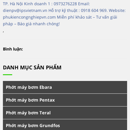
TP. Hà Nội Kinh doanh 1 : 0973276228 Email:
dienpv@ipsvietnam.vn Hỗ trợ kỹ thuật : 0918 604 969. Website:
phukiencongnghiepvn.com Miễn phí khảo sát – Tư vấn giải
pháp – Báo giá nhanh chóng!
,
Bình luận:
DANH MỤC SẢN PHẨM
Phớt máy bơm Ebara
Phớt máy bơm Pentax
Phớt máy bơm Teral
Phớt máy bơm Grundfos