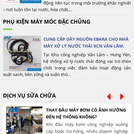
động liên tục trong môi trường khắc nghiệt
– nơi luôn tồn tại nước, hóa chất,...
PHỤ KIỆN MÁY MÓC ĐẶC CHỦNG
CUNG CẤP DÂY NGUỒN EBARA CHO NHÀ
MÁY XỬ LÝ NƯỚC THẢI KCN VĂN LÂM.
Tại Khu công nghiệp Văn Lâm – Hưng Yên,
hệ thống xử lý nước thải đóng vai trò then
chốt trong việc đảm bảo hoạt động sản
xuất xanh, bền vững và tuân thủ...
DỊCH VỤ SỬA CHỮA
THAY ĐẦU MÁY BƠM CÓ ẢNH HƯỞNG
ĐẾN HỆ THỐNG KHÔNG?
Khi đầu máy bơm công nghiệp xuống
cấp hoặc hư hỏng, nhiều doanh nghiệp