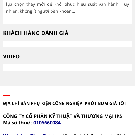
lựa chọn thay mới để khôi phục hiệu suất vận hành. Tuy
hà
nhiên, không ít người băn khoăn...
mòn
KHÁCH HÀNG ĐÁNH GIÁ
VIDEO
ĐỊA CHỈ BÁN PHỤ KIỆN CÔNG NGHIỆP, PHỚT BƠM GIÁ TỐT
CÔNG TY CỔ PHẦN KỸ THUẬT VÀ THƯƠNG MẠI IPS
Mã số thuế
:
0106660084