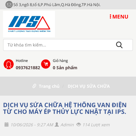
Số 3,ngõ 8,tổ 6,P.Phú Lãm,Q.Hà Đông,TP.Hà Nội.
MENU
Hotline
Giỏ hàng
0937621882
0
Sản phẩm
Trang chủ
DỊCH VỤ SỬA CHỮA
DỊCH VỤ SỬA CHỮA HỆ THỐNG VAN ĐIỆN
TỪ CHO MÁY ÉP THỦY LỰC NHẬT TẠI IPS.
10/06/2026 - 9:27 AM
Admin
114 Lượt xem