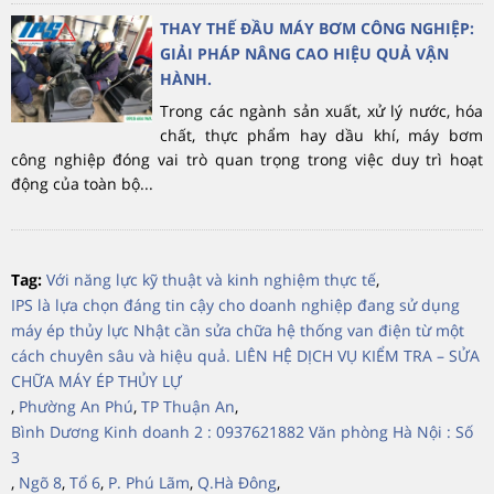
THAY THẾ ĐẦU MÁY BƠM CÔNG NGHIỆP:
GIẢI PHÁP NÂNG CAO HIỆU QUẢ VẬN
HÀNH.
Trong các ngành sản xuất, xử lý nước, hóa
chất, thực phẩm hay dầu khí, máy bơm
công nghiệp đóng vai trò quan trọng trong việc duy trì hoạt
động của toàn bộ...
Tag:
Với năng lực kỹ thuật và kinh nghiệm thực tế
,
IPS là lựa chọn đáng tin cậy cho doanh nghiệp đang sử dụng
máy ép thủy lực Nhật cần sửa chữa hệ thống van điện từ một
cách chuyên sâu và hiệu quả. LIÊN HỆ DỊCH VỤ KIỂM TRA – SỬA
CHỮA MÁY ÉP THỦY LỰ
,
Phường An Phú
,
TP Thuận An
,
Bình Dương Kinh doanh 2 : 0937621882 Văn phòng Hà Nội : Số
3
,
Ngõ 8
,
Tổ 6
,
P. Phú Lãm
,
Q.Hà Đông
,