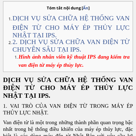
Tóm tắt nội dung
[
Ẩn
]
DỊCH VỤ SỬA CHỮA HỆ THỐNG VAN
ĐIỆN TỪ CHO MÁY ÉP THỦY LỰC
NHẬT TẠI IPS.
2. DỊCH VỤ SỬA CHỮA VAN ĐIỆN TỪ
CHUYÊN SÂU TẠI IPS.
Hình ảnh nhân viên kỹ thuật IPS đang kiểm tra
van điện từ máy ép thủy lực.
DỊCH VỤ SỬA CHỮA HỆ THỐNG VAN
ĐIỆN TỪ CHO MÁY ÉP THỦY LỰC
NHẬT TẠI IPS.
1. VAI TRÒ CỦA VAN ĐIỆN TỪ TRONG MÁY ÉP
THỦY LỰC NHẬT.
Van điện từ là một trong những thành phần quan trọng bậc
nhất trong hệ thống điều khiển của máy ép thủy lực, đặc
biệt là các dòng máy đến từ Nhật Bản với yêu cầu kỹ