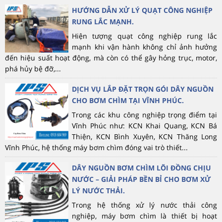
HƯỚNG DẪN XỬ LÝ QUẠT CÔNG NGHIỆP
RUNG LẮC MẠNH.
Hiện tượng quạt công nghiệp rung lắc
mạnh khi vận hành không chỉ ảnh hưởng
đến hiệu suất hoạt động, mà còn có thể gây hỏng trục, motor,
phá hủy bệ đỡ,...
DỊCH VỤ LẮP ĐẶT TRỌN GÓI DÂY NGUỒN
CHO BƠM CHÌM TẠI VĨNH PHÚC.
Trong các khu công nghiệp trọng điểm tại
Vĩnh Phúc như: KCN Khai Quang, KCN Bá
Thiện, KCN Bình Xuyên, KCN Thăng Long
Vĩnh Phúc, hệ thống máy bơm chìm đóng vai trò thiết...
DÂY NGUỒN BƠM CHÌM LÕI ĐỒNG CHỊU
NƯỚC – GIẢI PHÁP BỀN BỈ CHO BƠM XỬ
LÝ NƯỚC THẢI.
Trong hệ thống xử lý nước thải công
nghiệp, máy bơm chìm là thiết bị hoạt