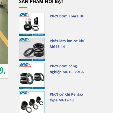
SẢN PHẨM NỔI BẬT
Phớt bơm Ebara DF
Phớt làm kín cơ khí
MG13-14
Phớt bơm công
nghiệp MG12-35/G6
Phớt cơ khí Pentax
type MG12-18