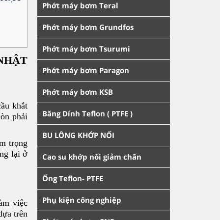
Phớt máy bơm Teral
Phớt máy bơm Grundfos
Phớt máy bơm Tsurumi
 NHẬT
Phớt máy bơm Paragon
Phớt máy bơm KSB
cầu khắt
Băng Dính Teflon ( PTFE )
còn phải
BU LÔNG KHỚP NỐI
êm trọng
ng lại ở
Cao su khớp nối giảm chấn
Ống Teflon- PTFE
Phụ kiện công nghiệp
àm việc
dựa trên