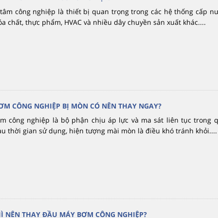
âm công nghiệp là thiết bị quan trọng trong các hệ thống cấp nướ
óa chất, thực phẩm, HVAC và nhiều dây chuyền sản xuất khác....
ƠM CÔNG NGHIỆP BỊ MÒN CÓ NÊN THAY NGAY?
 công nghiệp là bộ phận chịu áp lực và ma sát liên tục trong q
u thời gian sử dụng, hiện tượng mài mòn là điều khó tránh khỏi....
HÌ NÊN THAY ĐẦU MÁY BƠM CÔNG NGHIỆP?