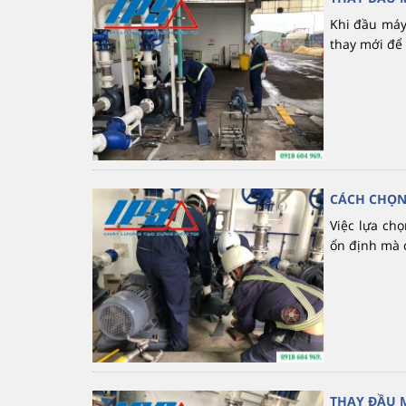
Khi đầu máy
thay mới để 
CÁCH CHỌN
Việc lựa ch
ổn định mà c
THAY ĐẦU 