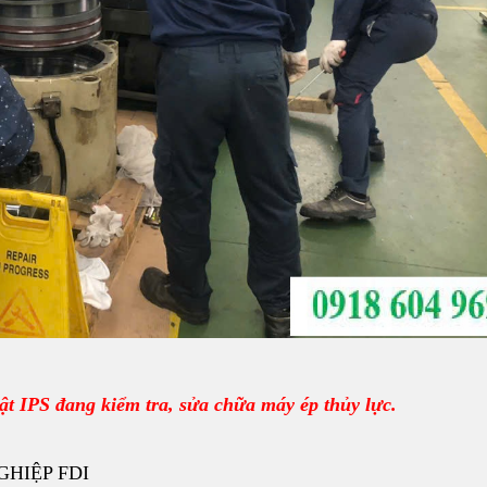
t IPS đang kiểm tra, sửa chữa máy ép thủy lực.
GHIỆP FDI