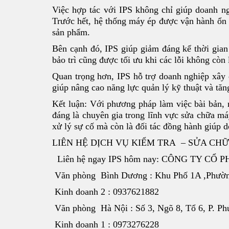
Việc hợp tác với IPS không chỉ giúp doanh ng
Trước hết, hệ thống máy ép được vận hành ổn đ
sản phẩm.
Bên cạnh đó, IPS giúp giảm đáng kể thời gian
bảo trì cũng được tối ưu khi các lỗi không còn l
Quan trọng hơn, IPS hỗ trợ doanh nghiệp xây 
giúp nâng cao năng lực quản lý kỹ thuật và tăn
Kết luận: Với phương pháp làm việc bài bản, 
đáng là chuyên gia trong lĩnh vực sửa chữa má
xử lý sự cố mà còn là đối tác đồng hành giúp d
LIÊN HỆ DỊCH VỤ KIỂM TRA – SỬA CHỮ
Liên hệ ngay IPS hôm nay: CÔNG TY CỔ
Văn phòng Bình Dương : Khu Phố 1A ,Phườn
Kinh doanh 2 : 0937621882
Văn phòng Hà Nội : Số 3, Ngõ 8, Tổ 6, P. P
Kinh doanh 1 : 0973276228