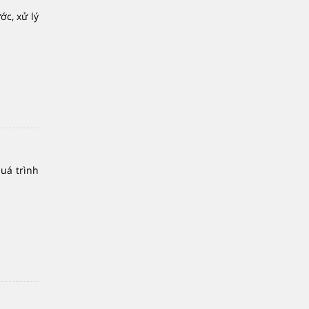
c, xử lý
uá trình