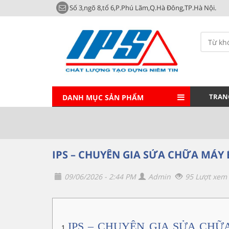
Số 3,ngõ 8,tổ 6,P.Phú Lãm,Q.Hà Đông,TP.Hà Nội.
TRAN
DANH MỤC SẢN PHẨM
IPS – CHUYÊN GIA SỬA CHỮA MÁY 
09/06/2026 - 2:44 PM
Admin
95 Lượt xem
IPS – CHUYÊN GIA SỬA CHỮ