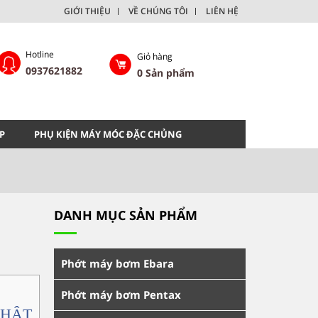
GIỚI THIỆU
VỀ CHÚNG TÔI
LIÊN HỆ
Hotline
Giỏ hàng
0937621882
0
Sản phẩm
P
PHỤ KIỆN MÁY MÓC ĐẶC CHỦNG
DANH MỤC SẢN PHẨM
Phớt máy bơm Ebara
Phớt máy bơm Pentax
NHẬT