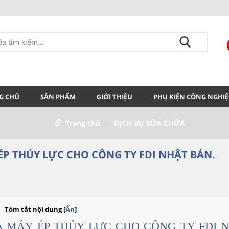
G CHỦ
SẢN PHẨM
GIỚI THIỆU
PHỤ KIỆN CÔNG NGHIỆ
Trang chủ
DỊCH VỤ SỬA CHỮA
ÉP THỦY LỰC CHO CÔNG TY FDI NHẬT BẢN.
Tóm tắt nội dung
[
Ẩn
]
A MÁY ÉP THỦY LỰC CHO CÔNG TY FDI 