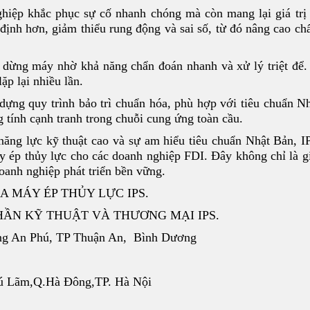
hiệp khắc phục sự cố nhanh chóng mà còn mang lại giá trị 
ịnh hơn, giảm thiểu rung động và sai số, từ đó nâng cao ch
 dừng máy nhờ khả năng chẩn đoán nhanh và xử lý triệt để.
ặp lại nhiều lần.
dựng quy trình bảo trì chuẩn hóa, phù hợp với tiêu chuẩn N
g tính cạnh tranh trong chuỗi cung ứng toàn cầu.
năng lực kỹ thuật cao và sự am hiểu tiêu chuẩn Nhật Bản, 
y ép thủy lực cho các doanh nghiệp FDI. Đây không chỉ là g
oanh nghiệp phát triển bền vững.
A MÁY ÉP THỦY LỰC IPS.
 PHẦN KỸ THUẬT VÀ THƯƠNG MẠI IPS.
g An Phú, TP Thuận An, Bình Dương
hú Lãm,Q.Hà Đông,TP. Hà Nội