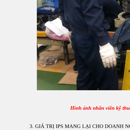
Hình ảnh nhân viên kỹ thuậ
3. GIÁ TRỊ IPS MANG LẠI CHO DOANH N