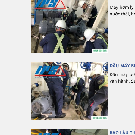
Máy bơm ly t
nước thải, h
ĐẦU MÁY B
Đầu máy bơm
vận hành. Sa
BAO LÂU T