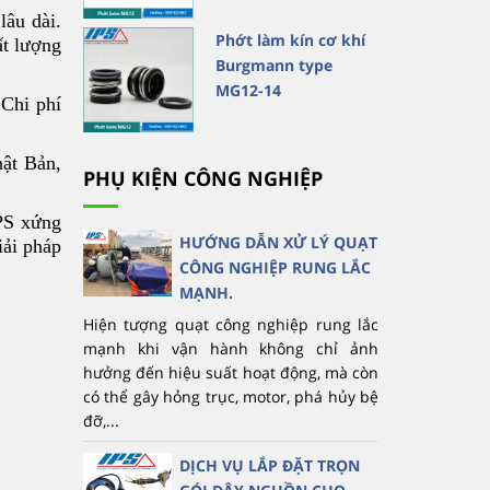
lâu dài.
Phớt làm kín cơ khí
ất lượng
Burgmann type
MG12-14
 Chi phí
hật Bản,
PHỤ KIỆN CÔNG NGHIỆP
IPS xứng
HƯỚNG DẪN XỬ LÝ QUẠT
iải pháp
CÔNG NGHIỆP RUNG LẮC
MẠNH.
Hiện tượng quạt công nghiệp rung lắc
mạnh khi vận hành không chỉ ảnh
hưởng đến hiệu suất hoạt động, mà còn
có thể gây hỏng trục, motor, phá hủy bệ
đỡ,...
DỊCH VỤ LẮP ĐẶT TRỌN