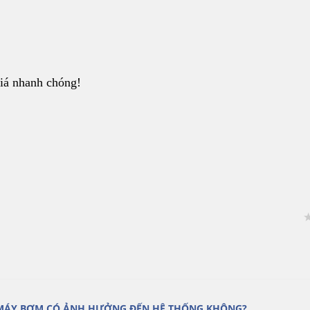
iá nhanh chóng!
MÁY BƠM CÓ ẢNH HƯỞNG ĐẾN HỆ THỐNG KHÔNG?