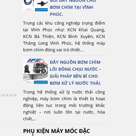
GÓI DÂY NGUỒN CHO
BƠM CHÌM TẠI VĨNH
PHÚC.
Trong các khu công nghiệp trọng điểm
tại Vĩnh Phúc như: KCN Khai Quang,
KCN Bá Thiện, KCN Bình Xuyên, KCN
Thăng Long Vĩnh Phúc, hệ thống máy
bơm chìm đóng vai trò thiết...
DÂY NGUỒN BƠM CHÌM
LÕI ĐỒNG CHỊU NƯỚC –
GIẢI PHÁP BỀN BỈ CHO
BƠM XỬ LÝ NƯỚC THẢI.
Trong hệ thống xử lý nước thải công
nghiệp, máy bơm chìm là thiết bị hoạt
động liên tục trong môi trường khắc
nghiệt – nơi luôn tồn tại nước, hóa
chất,...
PHỤ KIỆN MÁY MÓC ĐẶC