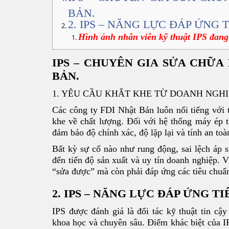
BẢN.
2. IPS – NĂNG LỰC ĐÁP ỨNG
Hình ảnh nhân viên kỹ thuật IPS đang 
IPS – CHUYÊN GIA SỬA CHỮA
BẢN.
1. YÊU CẦU KHẮT KHE TỪ DOANH NGHI
Các công ty FDI Nhật Bản luôn nổi tiếng với t
khe về chất lượng. Đối với hệ thống máy ép 
đảm bảo độ chính xác, độ lặp lại và tính an toàn
Bất kỳ sự cố nào như rung động, sai lệch áp
đến tiến độ sản xuất và uy tín doanh nghiệp. V
“sửa được” mà còn phải đáp ứng các tiêu chuẩn
2. IPS – NĂNG LỰC ĐÁP ỨNG T
IPS được đánh giá là đối tác kỹ thuật tin c
khoa học và chuyên sâu. Điểm khác biệt của I