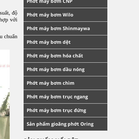
Phớt máy bơm CNP
suất, độ
Phớt máy bơm Wilo
 hợp với
Phớt máy bơm Shinmaywa
êu chuẩn
Phớt máy bơm dệt
Phớt máy bơm hóa chất
Phớt máy bơm dầu nóng
Phớt máy bơm chìm
Phớt máy bơm trục ngang
Phớt máy bơm trục đứng
Sản phẩm gioăng phớt Oring