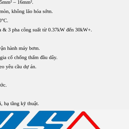
 1.5mm² – 16mm².
 mòn, không lão hóa sớm.
0°C.
ha & 3 pha công suất từ 0.37kW đến 30kW+.
 vận hành máy bơm.
 gia cố chống thấm đầu dây.
eo yêu cầu dự án.
ước.
, hạ tầng kỹ thuật.