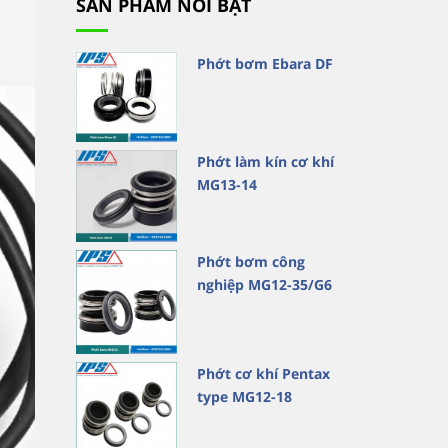
SẢN PHẨM NỔI BẬT
Phớt bơm Ebara DF
Phớt làm kín cơ khí
MG13-14
Phớt bơm công
nghiệp MG12-35/G6
Phớt cơ khí Pentax
type MG12-18