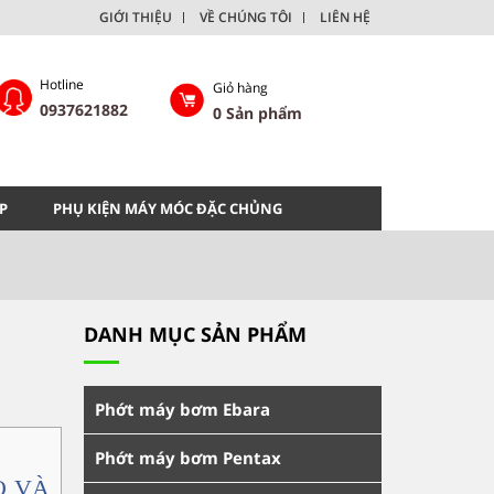
GIỚI THIỆU
VỀ CHÚNG TÔI
LIÊN HỆ
Hotline
Giỏ hàng
0937621882
0
Sản phẩm
P
PHỤ KIỆN MÁY MÓC ĐẶC CHỦNG
DANH MỤC SẢN PHẨM
Phớt máy bơm Ebara
Phớt máy bơm Pentax
O VÀ