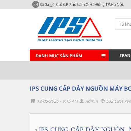
Số 3,ngõ 8,tổ 6,P.Phú Lãm,Q.Hà Đông,TP.Hà Nội.
TRAN
DANH MỤC SẢN PHẨM
IPS CUNG CẤP DÂY NGUỒN MÁY BƠ
12/05/2025 - 9:15 AM
Admin
532 Lượt xe
IPS CUNG CẤP DÂY NGUỒN 