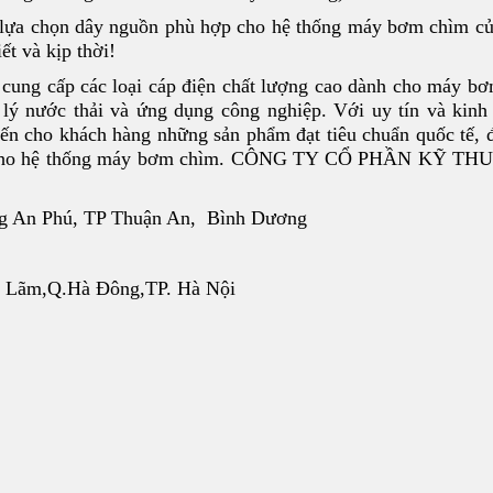
c lựa chọn dây nguồn phù hợp cho hệ thống máy bơm chìm c
ết và kịp thời!
 cung cấp các loại cáp điện chất lượng cao dành cho máy b
 lý nước thải và ứng dụng công nghiệp. Với uy tín và kin
đến cho khách hàng những sản phẩm đạt tiêu chuẩn quốc tế,
i ưu cho hệ thống máy bơm chìm. CÔNG TY CỔ PHẦN KỸ T
g An Phú, TP Thuận An, Bình Dương
hú Lãm,Q.Hà Đông,TP. Hà Nội