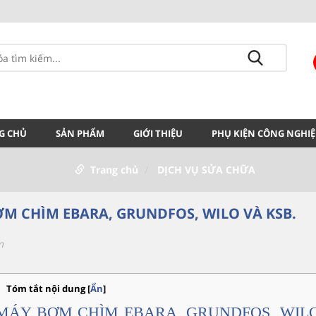
G CHỦ
SẢN PHẨM
GIỚI THIỆU
PHỤ KIỆN CÔNG NGHIỆ
Trang chủ
DỊCH VỤ SỬA CHỮA
M CHÌM EBARA, GRUNDFOS, WILO VÀ KSB.
m
Tóm tắt nội dung
[
Ẩn
]
MÁY BƠM CHÌM EBARA, GRUNDFOS, WIL