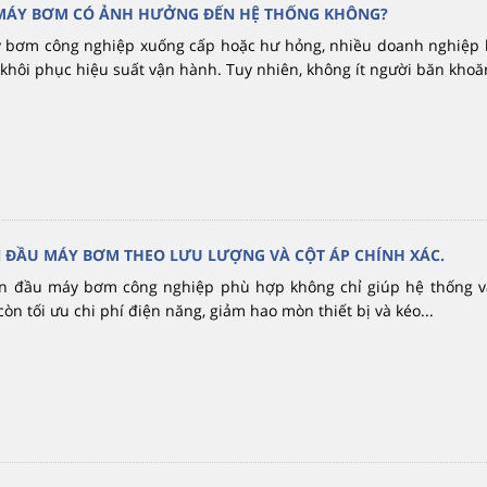
MÁY BƠM CÓ ẢNH HƯỞNG ĐẾN HỆ THỐNG KHÔNG?
 bơm công nghiệp xuống cấp hoặc hư hỏng, nhiều doanh nghiệp 
khôi phục hiệu suất vận hành. Tuy nhiên, không ít người băn khoăn
 ĐẦU MÁY BƠM THEO LƯU LƯỢNG VÀ CỘT ÁP CHÍNH XÁC.
ọn đầu máy bơm công nghiệp phù hợp không chỉ giúp hệ thống 
òn tối ưu chi phí điện năng, giảm hao mòn thiết bị và kéo...