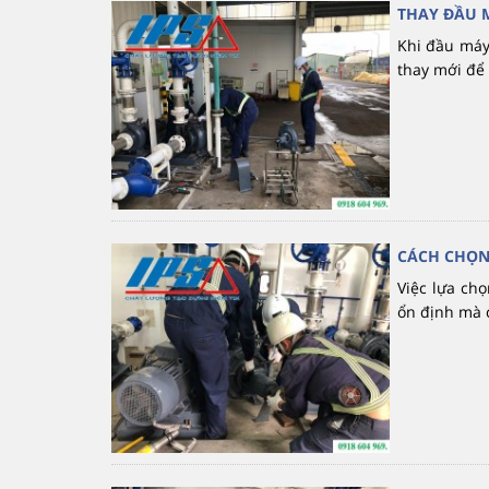
THAY ĐẦU 
Khi đầu máy
thay mới để 
CÁCH CHỌN
Việc lựa ch
ổn định mà c