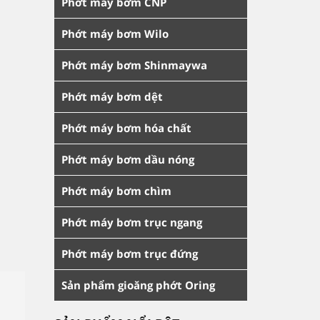
Phớt máy bơm CNP
Phớt máy bơm Wilo
Phớt máy bơm Shinmaywa
Phớt máy bơm dệt
Phớt máy bơm hóa chất
Phớt máy bơm dầu nóng
Phớt máy bơm chìm
Phớt máy bơm trục ngang
Phớt máy bơm trục đứng
Sản phẩm gioăng phớt Oring