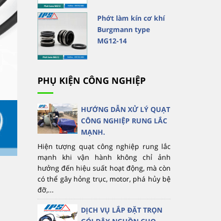
Phớt làm kín cơ khí
Burgmann type
MG12-14
PHỤ KIỆN CÔNG NGHIỆP
HƯỚNG DẪN XỬ LÝ QUẠT
CÔNG NGHIỆP RUNG LẮC
MẠNH.
Hiện tượng quạt công nghiệp rung lắc
mạnh khi vận hành không chỉ ảnh
hưởng đến hiệu suất hoạt động, mà còn
có thể gây hỏng trục, motor, phá hủy bệ
đỡ,...
DỊCH VỤ LẮP ĐẶT TRỌN