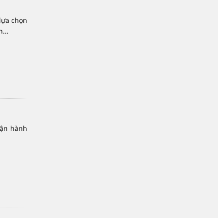
lựa chọn
...
vận hành