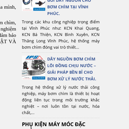
GÓI DÂY NGUỒN CHO
ủa mình,
BƠM CHÌM TẠI VĨNH
PHÚC.
Trong các khu công nghiệp trọng điểm
ơm chìm,
tại Vĩnh Phúc như: KCN Khai Quang,
h nghiệm
KCN Bá Thiện, KCN Bình Xuyên, KCN
 đảm bảo
Thăng Long Vĩnh Phúc, hệ thống máy
HUẬT VÀ
bơm chìm đóng vai trò thiết...
DÂY NGUỒN BƠM CHÌM
LÕI ĐỒNG CHỊU NƯỚC –
GIẢI PHÁP BỀN BỈ CHO
BƠM XỬ LÝ NƯỚC THẢI.
Trong hệ thống xử lý nước thải công
nghiệp, máy bơm chìm là thiết bị hoạt
động liên tục trong môi trường khắc
nghiệt – nơi luôn tồn tại nước, hóa
chất,...
PHỤ KIỆN MÁY MÓC ĐẶC