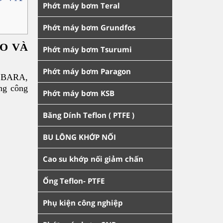
Phớt máy bơm Teral
Phớt máy bơm Grundfos
O VÀ
Phớt máy bơm Tsurumi
Phớt máy bơm Paragon
 EBARA,
ng công
Phớt máy bơm KSB
Băng Dính Teflon ( PTFE )
BU LÔNG KHỚP NỐI
Cao su khớp nối giảm chấn
Ống Teflon- PTFE
Phụ kiện công nghiệp