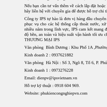
Nếu bạn cần tư vấn thêm về cách lắp đặt hoặ
hãy liên hệ với chuyên gia để được hỗ trợ chi ti
Công ty IPS tự hào là đơn vị hàng đầu chuyên
phục vụ cho các hệ thống cấp thoát nước, xử
nhiều năm trong lĩnh vực, IPS cam kết mang 
độ bền, an toàn và hiệu suất vận hành tố
THƯƠNG MẠI IPS
Văn phòng Bình Dương : Khu Phố 1A ,Phườn
Kinh doanh 2 : 0937621882
Văn phòng Hà Nội : Số 3, Ngõ 8, Tổ 6, P. P
Kinh doanh 1 : 0973276228
Email: dienpv@ipsvietnam.vn
Hỗ trợ kỹ thuật : 0918 604 969.
Website: phukiencongnghiepvn.com