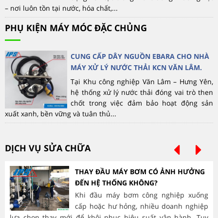
– nơi luôn tồn tại nước, hóa chất,...
PHỤ KIỆN MÁY MÓC ĐẶC CHỦNG
CUNG CẤP DÂY NGUỒN EBARA CHO NHÀ
MÁY XỬ LÝ NƯỚC THẢI KCN VĂN LÂM.
Tại Khu công nghiệp Văn Lâm – Hưng Yên,
hệ thống xử lý nước thải đóng vai trò then
chốt trong việc đảm bảo hoạt động sản
xuất xanh, bền vững và tuân thủ...
DỊCH VỤ SỬA CHỮA
THAY ĐẦU MÁY BƠM CÓ ẢNH HƯỞNG
ĐẾN HỆ THỐNG KHÔNG?
Khi đầu máy bơm công nghiệp xuống
cấp hoặc hư hỏng, nhiều doanh nghiệp
lựa chọn thay mới để khôi phục hiệu suất vận hành. Tuy
hà