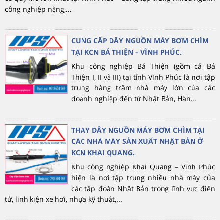
công nghiệp nặng,...
CUNG CẤP DÂY NGUỒN MÁY BƠM CHÌM
TẠI KCN BÁ THIỆN – VĨNH PHÚC.
Khu công nghiệp Bá Thiện (gồm cả Bá
Thiện I, II và III) tại tỉnh Vĩnh Phúc là nơi tập
trung hàng trăm nhà máy lớn của các
doanh nghiệp đến từ Nhật Bản, Hàn...
THAY DÂY NGUỒN MÁY BƠM CHÌM TẠI
CÁC NHÀ MÁY SẢN XUẤT NHẬT BẢN Ở
KCN KHAI QUANG.
Khu công nghiệp Khai Quang – Vĩnh Phúc
hiện là nơi tập trung nhiều nhà máy của
các tập đoàn Nhật Bản trong lĩnh vực điện
tử, linh kiện xe hơi, nhựa kỹ thuật,...