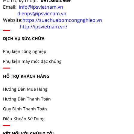
Hỗ trợ kỹ thuật:
091.8604.969
Email:
info@ipsvietnam.vn
dienpv@ipsvienam.vn
Website:
https://suachuabomcongnghiep.vn
http://ipsvietnam.vn/
DỊCH VỤ SỬA CHỮA
Phụ kiện công nghiệp
Phụ kiện máy móc đặc chủng
HỖ TRỢ KHÁCH HÀNG
Hướng Dẫn Mua Hàng
Hướng Dẫn Thanh Toán
Quy Định Thanh Toán
Điều Khoản Sử Dụng
KẾT NỐI VỚI CHÚNG TÔI