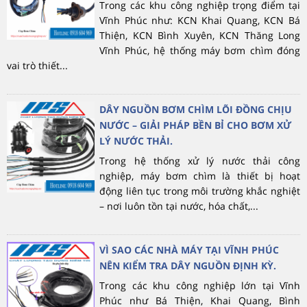
Trong các khu công nghiệp trọng điểm tại
Vĩnh Phúc như: KCN Khai Quang, KCN Bá
Thiện, KCN Bình Xuyên, KCN Thăng Long
Vĩnh Phúc, hệ thống máy bơm chìm đóng
vai trò thiết...
DÂY NGUỒN BƠM CHÌM LÕI ĐỒNG CHỊU
NƯỚC – GIẢI PHÁP BỀN BỈ CHO BƠM XỬ
LÝ NƯỚC THẢI.
Trong hệ thống xử lý nước thải công
nghiệp, máy bơm chìm là thiết bị hoạt
động liên tục trong môi trường khắc nghiệt
– nơi luôn tồn tại nước, hóa chất,...
VÌ SAO CÁC NHÀ MÁY TẠI VĨNH PHÚC
NÊN KIỂM TRA DÂY NGUỒN ĐỊNH KỲ.
Trong các khu công nghiệp lớn tại Vĩnh
Phúc như Bá Thiện, Khai Quang, Bình