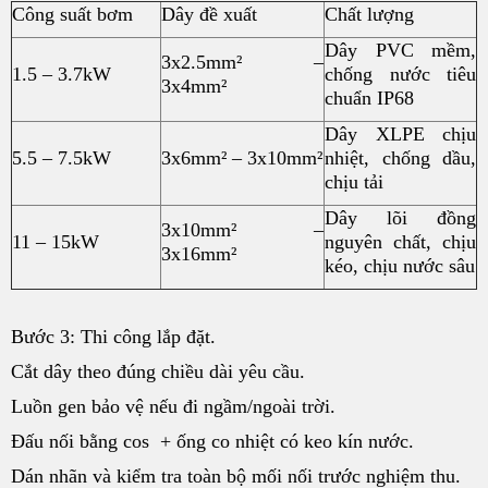
Công suất bơm
Dây đề xuất
Chất lượng
Dây PVC mềm,
3x2.5mm² –
1.5 – 3.7kW
chống nước tiêu
3x4mm²
chuẩn IP68
Dây XLPE chịu
5.5 – 7.5kW
3x6mm² – 3x10mm²
nhiệt, chống dầu,
chịu tải
Dây lõi đồng
3x10mm² –
11 – 15kW
nguyên chất, chịu
3x16mm²
kéo, chịu nước sâu
Bước 3: Thi công lắp đặt.
Cắt dây theo đúng chiều dài yêu cầu.
Luồn gen bảo vệ nếu đi ngầm/ngoài trời.
Đấu nối bằng cos + ống co nhiệt có keo kín nước.
Dán nhãn và kiểm tra toàn bộ mối nối trước nghiệm thu.