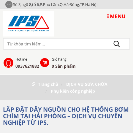
Số 3,ngõ 8,tổ 6,P.Phú Lãm,Q.Hà Đông,TP.Hà Nội.
MENU
Hotline
Giỏ hàng
0937621882
0
Sản phẩm
Trang chủ
DỊCH VỤ SỬA CHỮA
Phụ kiện công nghiệp
LẮP ĐẶT DÂY NGUỒN CHO HỆ THỐNG BƠM
CHÌM TẠI HẢI PHÒNG – DỊCH VỤ CHUYÊN
NGHIỆP TỪ IPS.