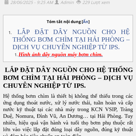
28/06/2025 - 9:25 AM
Admin
229 Lượt xem
Tóm tắt nội dung
[
Ẩn
]
LẮP ĐẶT DÂY NGUỒN CHO HỆ
THỐNG BƠM CHÌM TẠI HẢI PHÒNG –
DỊCH VỤ CHUYÊN NGHIỆP TỪ IPS.
Hình ảnh dây nguồn máy bơm chìm.
LẮP ĐẶT DÂY NGUỒN CHO HỆ THỐNG
BƠM CHÌM TẠI HẢI PHÒNG – DỊCH VỤ
CHUYÊN NGHIỆP TỪ IPS.
Hệ thống bơm chìm là thiết bị không thể thiếu trong các
ứng dụng thoát nước, xử lý nước thải, tuần hoàn và cấp
nước kỹ thuật tại các nhà máy trong KCN VSIP, Tràng
Duệ, Nomura, Đình Vũ, An Dương… tại Hải Phòng. Tuy
nhiên, hiệu quả vận hành và tuổi thọ bơm phụ thuộc rất
lớn vào việc lắp đặt đúng loại dây nguồn, đúng kỹ thuật
và đảm bảo tiêu chuẩn an toàn điện.