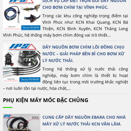
DỊCH VỤ LẮP ĐẶT TRỌN GÓI DÂY NGUỒN
CHO BƠM CHÌM TẠI VĨNH PHÚC.
Trong các khu công nghiệp trọng điểm tại
Vĩnh Phúc như: KCN Khai Quang, KCN Bá
Thiện, KCN Bình Xuyên, KCN Thăng Long
Vĩnh Phúc, hệ thống máy bơm chìm đóng vai trò thiết...
DÂY NGUỒN BƠM CHÌM LÕI ĐỒNG CHỊU
NƯỚC – GIẢI PHÁP BỀN BỈ CHO BƠM XỬ
LÝ NƯỚC THẢI.
Trong hệ thống xử lý nước thải công
nghiệp, máy bơm chìm là thiết bị hoạt
động liên tục trong môi trường khắc nghiệt
– nơi luôn tồn tại nước, hóa chất,...
PHỤ KIỆN MÁY MÓC ĐẶC CHỦNG
CUNG CẤP DÂY NGUỒN EBARA CHO NHÀ
MÁY XỬ LÝ NƯỚC THẢI KCN VĂN LÂM.