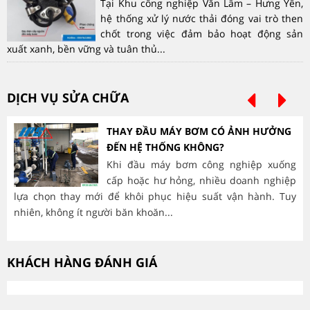
Tại Khu công nghiệp Văn Lâm – Hưng Yên,
hệ thống xử lý nước thải đóng vai trò then
chốt trong việc đảm bảo hoạt động sản
xuất xanh, bền vững và tuân thủ...
DỊCH VỤ SỬA CHỮA
THAY ĐẦU MÁY BƠM CÓ ẢNH HƯỞNG
ĐẾN HỆ THỐNG KHÔNG?
Khi đầu máy bơm công nghiệp xuống
cấp hoặc hư hỏng, nhiều doanh nghiệp
lựa chọn thay mới để khôi phục hiệu suất vận hành. Tuy
hà
nhiên, không ít người băn khoăn...
mòn
KHÁCH HÀNG ĐÁNH GIÁ