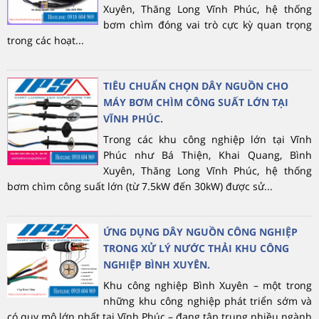
Xuyên, Thăng Long Vĩnh Phúc, hệ thống
bơm chìm đóng vai trò cực kỳ quan trọng
trong các hoạt...
TIÊU CHUẨN CHỌN DÂY NGUỒN CHO
MÁY BƠM CHÌM CÔNG SUẤT LỚN TẠI
VĨNH PHÚC.
Trong các khu công nghiệp lớn tại Vĩnh
Phúc như Bá Thiện, Khai Quang, Bình
Xuyên, Thăng Long Vĩnh Phúc, hệ thống
bơm chìm công suất lớn (từ 7.5kW đến 30kW) được sử...
ỨNG DỤNG DÂY NGUỒN CÔNG NGHIỆP
TRONG XỬ LÝ NƯỚC THẢI KHU CÔNG
NGHIỆP BÌNH XUYÊN.
Khu công nghiệp Bình Xuyên – một trong
những khu công nghiệp phát triển sớm và
có quy mô lớn nhất tại Vĩnh Phúc – đang tập trung nhiều ngành