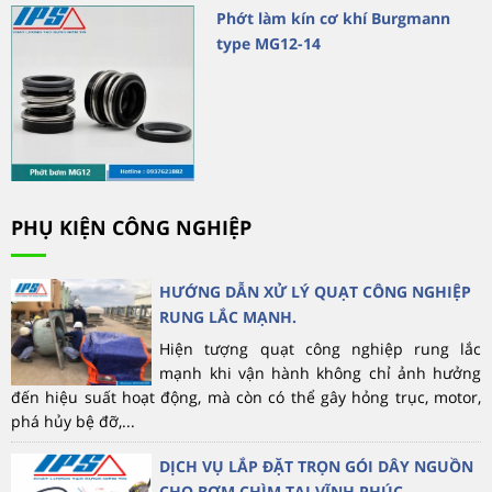
Phớt làm kín cơ khí Burgmann
type MG12-14
PHỤ KIỆN CÔNG NGHIỆP
HƯỚNG DẪN XỬ LÝ QUẠT CÔNG NGHIỆP
RUNG LẮC MẠNH.
Hiện tượng quạt công nghiệp rung lắc
mạnh khi vận hành không chỉ ảnh hưởng
đến hiệu suất hoạt động, mà còn có thể gây hỏng trục, motor,
phá hủy bệ đỡ,...
DỊCH VỤ LẮP ĐẶT TRỌN GÓI DÂY NGUỒN
CHO BƠM CHÌM TẠI VĨNH PHÚC.