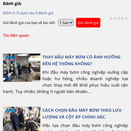
Đánh giá:
Điểm
0
/5 dựa vào
0
đánh giá
Gửi đánh giá của bạn về bài viết:
Gửi đánh giá
Tin liên quan
THAY ĐẦU MÁY BƠM CÓ ẢNH HƯỞNG
ĐẾN HỆ THỐNG KHÔNG?
Khi đầu máy bơm công nghiệp xuống cấp
hoặc hư hỏng, nhiều doanh nghiệp lựa
chọn thay mới để khôi phục hiệu suất vận
hành. Tuy nhiên, không ít người băn khoăn...
CÁCH CHỌN ĐẦU MÁY BƠM THEO LƯU
LƯỢNG VÀ CỘT ÁP CHÍNH XÁC.
Việc lựa chọn đầu máy bơm công nghiệp