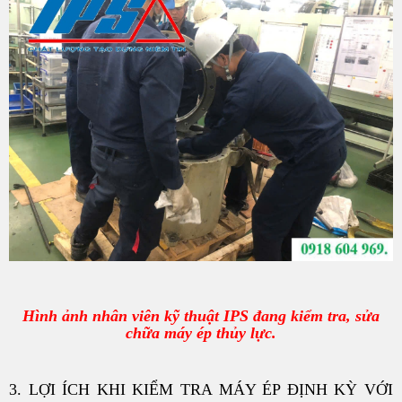
Hình ảnh nhân viên kỹ thuật IPS đang kiểm tra, sửa
chữa máy ép thủy lực.
3. LỢI ÍCH KHI KIỂM TRA MÁY ÉP ĐỊNH KỲ VỚI