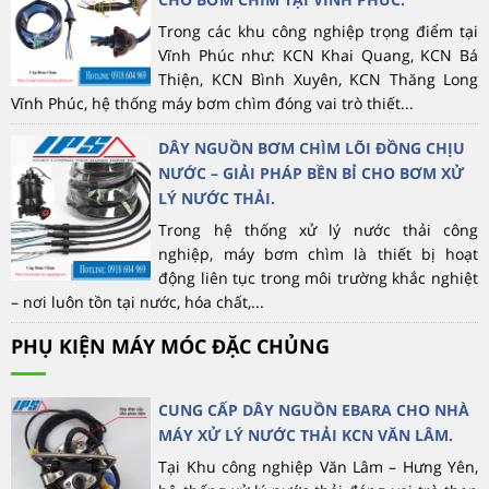
Trong các khu công nghiệp trọng điểm tại
Vĩnh Phúc như: KCN Khai Quang, KCN Bá
Thiện, KCN Bình Xuyên, KCN Thăng Long
Vĩnh Phúc, hệ thống máy bơm chìm đóng vai trò thiết...
DÂY NGUỒN BƠM CHÌM LÕI ĐỒNG CHỊU
NƯỚC – GIẢI PHÁP BỀN BỈ CHO BƠM XỬ
LÝ NƯỚC THẢI.
Trong hệ thống xử lý nước thải công
nghiệp, máy bơm chìm là thiết bị hoạt
động liên tục trong môi trường khắc nghiệt
– nơi luôn tồn tại nước, hóa chất,...
PHỤ KIỆN MÁY MÓC ĐẶC CHỦNG
CUNG CẤP DÂY NGUỒN EBARA CHO NHÀ
MÁY XỬ LÝ NƯỚC THẢI KCN VĂN LÂM.
Tại Khu công nghiệp Văn Lâm – Hưng Yên,