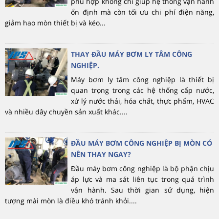
phù hợp không chỉ giúp hệ thống vận hành
ổn định mà còn tối ưu chi phí điện năng,
giảm hao mòn thiết bị và kéo...
THAY ĐẦU MÁY BƠM LY TÂM CÔNG
NGHIỆP.
Máy bơm ly tâm công nghiệp là thiết bị
quan trọng trong các hệ thống cấp nước,
xử lý nước thải, hóa chất, thực phẩm, HVAC
và nhiều dây chuyền sản xuất khác....
ĐẦU MÁY BƠM CÔNG NGHIỆP BỊ MÒN CÓ
NÊN THAY NGAY?
Đầu máy bơm công nghiệp là bộ phận chịu
áp lực và ma sát liên tục trong quá trình
vận hành. Sau thời gian sử dụng, hiện
tượng mài mòn là điều khó tránh khỏi....