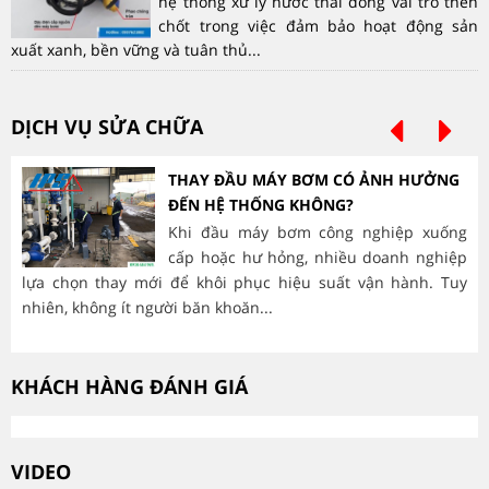
hệ thống xử lý nước thải đóng vai trò then
chốt trong việc đảm bảo hoạt động sản
xuất xanh, bền vững và tuân thủ...
DỊCH VỤ SỬA CHỮA
THAY ĐẦU MÁY BƠM CÓ ẢNH HƯỞNG
ĐẾN HỆ THỐNG KHÔNG?
Khi đầu máy bơm công nghiệp xuống
cấp hoặc hư hỏng, nhiều doanh nghiệp
lựa chọn thay mới để khôi phục hiệu suất vận hành. Tuy
hà
nhiên, không ít người băn khoăn...
mòn
KHÁCH HÀNG ĐÁNH GIÁ
VIDEO