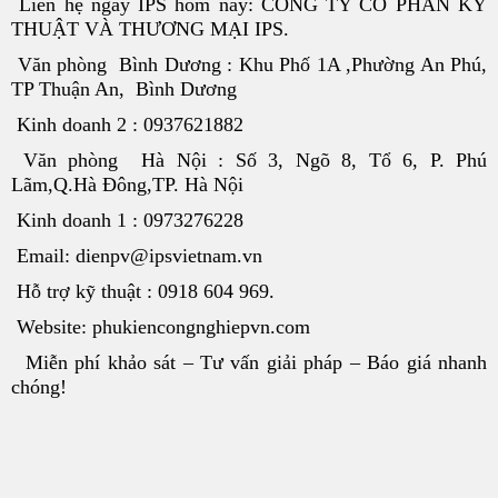
Liên hệ ngay IPS hôm nay: CÔNG TY CỔ PHẦN KỸ
THUẬT VÀ THƯƠNG MẠI IPS.
Văn phòng Bình Dương : Khu Phố 1A ,Phường An Phú,
TP Thuận An, Bình Dương
Kinh doanh 2 : 0937621882
Văn phòng Hà Nội : Số 3, Ngõ 8, Tổ 6, P. Phú
Lãm,Q.Hà Đông,TP. Hà Nội
Kinh doanh 1 : 0973276228
Email: dienpv@ipsvietnam.vn
Hỗ trợ kỹ thuật : 0918 604 969.
Website: phukiencongnghiepvn.com
Miễn phí khảo sát – Tư vấn giải pháp – Báo giá nhanh
chóng!