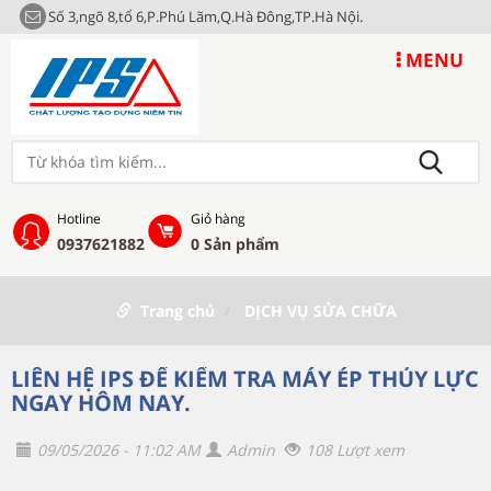
Số 3,ngõ 8,tổ 6,P.Phú Lãm,Q.Hà Đông,TP.Hà Nội.
MENU
Hotline
Giỏ hàng
0937621882
0
Sản phẩm
Trang chủ
DỊCH VỤ SỬA CHỮA
LIÊN HỆ IPS ĐỂ KIỂM TRA MÁY ÉP THỦY LỰC
NGAY HÔM NAY.
09/05/2026 - 11:02 AM
Admin
108 Lượt xem