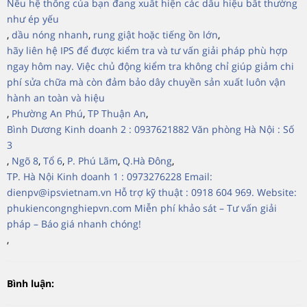
Nếu hệ thống của bạn đang xuất hiện các dấu hiệu bất thường
như ép yếu
,
dầu nóng nhanh
,
rung giật hoặc tiếng ồn lớn
,
hãy liên hệ IPS để được kiểm tra và tư vấn giải pháp phù hợp
ngay hôm nay. Việc chủ động kiểm tra không chỉ giúp giảm chi
phí sửa chữa mà còn đảm bảo dây chuyền sản xuất luôn vận
hành an toàn và hiệu
,
Phường An Phú
,
TP Thuận An
,
Bình Dương Kinh doanh 2 : 0937621882 Văn phòng Hà Nội : Số
3
,
Ngõ 8
,
Tổ 6
,
P. Phú Lãm
,
Q.Hà Đông
,
TP. Hà Nội Kinh doanh 1 : 0973276228 Email:
dienpv@ipsvietnam.vn Hỗ trợ kỹ thuật : 0918 604 969. Website:
phukiencongnghiepvn.com Miễn phí khảo sát – Tư vấn giải
pháp – Báo giá nhanh chóng!
,
Bình luận: