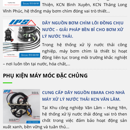
Thiện, KCN Bình Xuyên, KCN Thăng Long
Vĩnh Phúc, hệ thống máy bơm chìm đóng vai trò thiết...
DÂY NGUỒN BƠM CHÌM LÕI ĐỒNG CHỊU
NƯỚC – GIẢI PHÁP BỀN BỈ CHO BƠM XỬ
LÝ NƯỚC THẢI.
Trong hệ thống xử lý nước thải công
nghiệp, máy bơm chìm là thiết bị hoạt
động liên tục trong môi trường khắc nghiệt
– nơi luôn tồn tại nước, hóa chất,...
PHỤ KIỆN MÁY MÓC ĐẶC CHỦNG
CUNG CẤP DÂY NGUỒN EBARA CHO NHÀ
MÁY XỬ LÝ NƯỚC THẢI KCN VĂN LÂM.
Tại Khu công nghiệp Văn Lâm – Hưng Yên,
hệ thống xử lý nước thải đóng vai trò then
chốt trong việc đảm bảo hoạt động sản
xuất xanh, bền vững và tuân thủ...