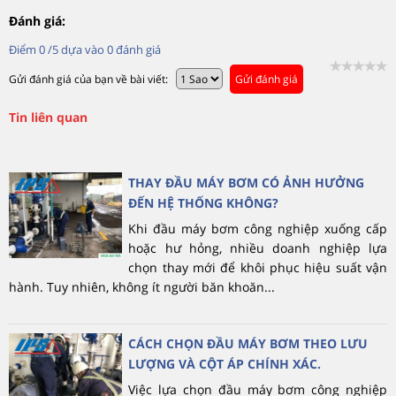
Đánh giá:
Điểm
0
/5 dựa vào
0
đánh giá
Gửi đánh giá của bạn về bài viết:
Gửi đánh giá
Tin liên quan
THAY ĐẦU MÁY BƠM CÓ ẢNH HƯỞNG
ĐẾN HỆ THỐNG KHÔNG?
Khi đầu máy bơm công nghiệp xuống cấp
hoặc hư hỏng, nhiều doanh nghiệp lựa
chọn thay mới để khôi phục hiệu suất vận
hành. Tuy nhiên, không ít người băn khoăn...
CÁCH CHỌN ĐẦU MÁY BƠM THEO LƯU
LƯỢNG VÀ CỘT ÁP CHÍNH XÁC.
Việc lựa chọn đầu máy bơm công nghiệp