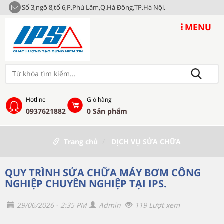
Số 3,ngõ 8,tổ 6,P.Phú Lãm,Q.Hà Đông,TP.Hà Nội.
MENU
Hotline
Giỏ hàng
0937621882
0
Sản phẩm
Trang chủ
DỊCH VỤ SỬA CHỮA
QUY TRÌNH SỬA CHỮA MÁY BƠM CÔNG
NGHIỆP CHUYÊN NGHIỆP TẠI IPS.
29/06/2026 - 2:35 PM
Admin
119 Lượt xem