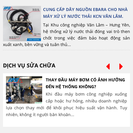
CUNG CẤP DÂY NGUỒN EBARA CHO NHÀ
MÁY XỬ LÝ NƯỚC THẢI KCN VĂN LÂM.
Tại Khu công nghiệp Văn Lâm – Hưng Yên,
hệ thống xử lý nước thải đóng vai trò then
chốt trong việc đảm bảo hoạt động sản
xuất xanh, bền vững và tuân thủ...
DỊCH VỤ SỬA CHỮA
THAY ĐẦU MÁY BƠM CÓ ẢNH HƯỞNG
ĐẾN HỆ THỐNG KHÔNG?
Khi đầu máy bơm công nghiệp xuống
cấp hoặc hư hỏng, nhiều doanh nghiệp
lựa chọn thay mới để khôi phục hiệu suất vận hành. Tuy
hà
nhiên, không ít người băn khoăn...
mòn