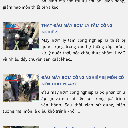
ổn định mà còn tối ưu chi phí điện năng,
giảm hao mòn thiết bị và kéo...
THAY ĐẦU MÁY BƠM LY TÂM CÔNG
NGHIỆP.
Máy bơm ly tâm công nghiệp là thiết bị
quan trọng trong các hệ thống cấp nước,
xử lý nước thải, hóa chất, thực phẩm, HVAC
và nhiều dây chuyền sản xuất khác....
ĐẦU MÁY BƠM CÔNG NGHIỆP BỊ MÒN CÓ
NÊN THAY NGAY?
Đầu máy bơm công nghiệp là bộ phận chịu
áp lực và ma sát liên tục trong quá trình
vận hành. Sau thời gian sử dụng, hiện
tượng mài mòn là điều khó tránh khỏi....