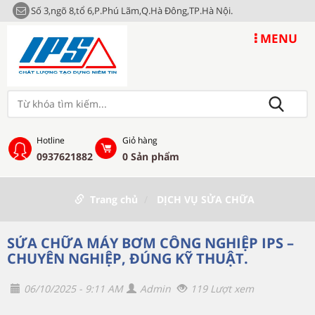
Số 3,ngõ 8,tổ 6,P.Phú Lãm,Q.Hà Đông,TP.Hà Nội.
MENU
Hotline
Giỏ hàng
0937621882
0
Sản phẩm
Trang chủ
DỊCH VỤ SỬA CHỮA
SỬA CHỮA MÁY BƠM CÔNG NGHIỆP IPS –
CHUYÊN NGHIỆP, ĐÚNG KỸ THUẬT.
06/10/2025 - 9:11 AM
Admin
119 Lượt xem