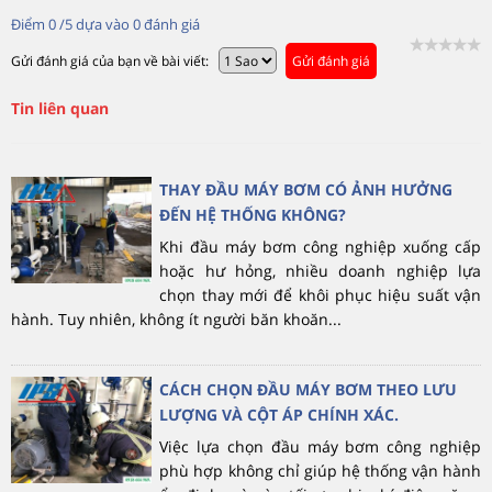
Điểm
0
/5 dựa vào
0
đánh giá
Gửi đánh giá của bạn về bài viết:
Gửi đánh giá
Tin liên quan
THAY ĐẦU MÁY BƠM CÓ ẢNH HƯỞNG
ĐẾN HỆ THỐNG KHÔNG?
Khi đầu máy bơm công nghiệp xuống cấp
hoặc hư hỏng, nhiều doanh nghiệp lựa
chọn thay mới để khôi phục hiệu suất vận
hành. Tuy nhiên, không ít người băn khoăn...
CÁCH CHỌN ĐẦU MÁY BƠM THEO LƯU
LƯỢNG VÀ CỘT ÁP CHÍNH XÁC.
Việc lựa chọn đầu máy bơm công nghiệp
phù hợp không chỉ giúp hệ thống vận hành