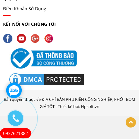
Điều Khoản Sử Dụng
KẾT NỐI VỚI CHÚNG TÔI
Bản quyền thuộc về ĐỊA CHỈ BÁN PHỤ KIỆN CÔNG NGHIỆP, PHỚT BƠM
GIÁ TỐT - Thiết kế bởi: Hpsoft.vn
0937621882