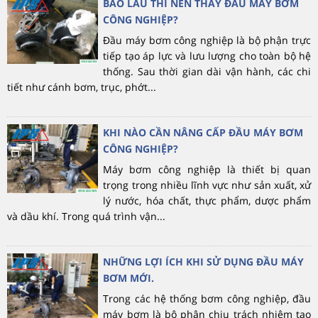
BAO LÂU THÌ NÊN THAY ĐẦU MÁY BƠM
CÔNG NGHIỆP?
Đầu máy bơm công nghiệp là bộ phận trực
tiếp tạo áp lực và lưu lượng cho toàn bộ hệ
thống. Sau thời gian dài vận hành, các chi
tiết như cánh bơm, trục, phớt...
KHI NÀO CẦN NÂNG CẤP ĐẦU MÁY BƠM
CÔNG NGHIỆP?
Máy bơm công nghiệp là thiết bị quan
trọng trong nhiều lĩnh vực như sản xuất, xử
lý nước, hóa chất, thực phẩm, dược phẩm
và dầu khí. Trong quá trình vận...
NHỮNG LỢI ÍCH KHI SỬ DỤNG ĐẦU MÁY
BƠM MỚI.
Trong các hệ thống bơm công nghiệp, đầu
máy bơm là bộ phận chịu trách nhiệm tạo