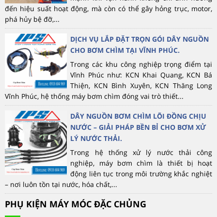
đến hiệu suất hoạt động, mà còn có thể gây hỏng trục, motor,
phá hủy bệ đỡ,...
DỊCH VỤ LẮP ĐẶT TRỌN GÓI DÂY NGUỒN
CHO BƠM CHÌM TẠI VĨNH PHÚC.
Trong các khu công nghiệp trọng điểm tại
Vĩnh Phúc như: KCN Khai Quang, KCN Bá
Thiện, KCN Bình Xuyên, KCN Thăng Long
Vĩnh Phúc, hệ thống máy bơm chìm đóng vai trò thiết...
DÂY NGUỒN BƠM CHÌM LÕI ĐỒNG CHỊU
NƯỚC – GIẢI PHÁP BỀN BỈ CHO BƠM XỬ
LÝ NƯỚC THẢI.
Trong hệ thống xử lý nước thải công
nghiệp, máy bơm chìm là thiết bị hoạt
động liên tục trong môi trường khắc nghiệt
– nơi luôn tồn tại nước, hóa chất,...
PHỤ KIỆN MÁY MÓC ĐẶC CHỦNG