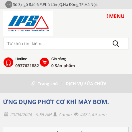
Số 3,ngõ 8,tổ 6,P.Phú Lãm,Q.Hà Đông,TP.Hà Nội.
MENU
Hotline
Giỏ hàng
0937621882
0
Sản phẩm
Trang chủ
DỊCH VỤ SỬA CHỮA
ỨNG DỤNG PHỚT CƠ KHÍ MÁY BƠM.
20/04/2024 - 9:55 AM
Admin
447 Lượt xem