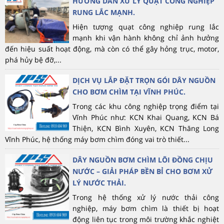
HƯỚNG DẪN XỬ LÝ QUẠT CÔNG NGHIỆP
RUNG LẮC MẠNH.
Hiện tượng quạt công nghiệp rung lắc
mạnh khi vận hành không chỉ ảnh hưởng
đến hiệu suất hoạt động, mà còn có thể gây hỏng trục, motor,
phá hủy bệ đỡ,...
DỊCH VỤ LẮP ĐẶT TRỌN GÓI DÂY NGUỒN
CHO BƠM CHÌM TẠI VĨNH PHÚC.
Trong các khu công nghiệp trọng điểm tại
Vĩnh Phúc như: KCN Khai Quang, KCN Bá
Thiện, KCN Bình Xuyên, KCN Thăng Long
Vĩnh Phúc, hệ thống máy bơm chìm đóng vai trò thiết...
DÂY NGUỒN BƠM CHÌM LÕI ĐỒNG CHỊU
NƯỚC – GIẢI PHÁP BỀN BỈ CHO BƠM XỬ
LÝ NƯỚC THẢI.
Trong hệ thống xử lý nước thải công
nghiệp, máy bơm chìm là thiết bị hoạt
động liên tục trong môi trường khắc nghiệt