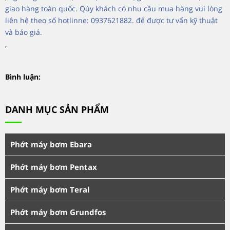
giao hàng toàn quốc. Qúy khách có nhu cầu mua hàng vui lòng
liên hệ theo số hotlinne: 0937621882. để được tư vấn kỹ thuật
và báo giá.
,
Bình luận:
DANH MỤC SẢN PHẨM
Phớt máy bơm Ebara
Phớt máy bơm Pentax
Phớt máy bơm Teral
Phớt máy bơm Grundfos