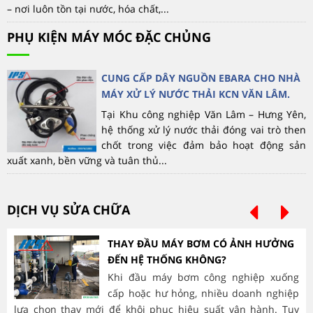
– nơi luôn tồn tại nước, hóa chất,...
PHỤ KIỆN MÁY MÓC ĐẶC CHỦNG
CUNG CẤP DÂY NGUỒN EBARA CHO NHÀ
MÁY XỬ LÝ NƯỚC THẢI KCN VĂN LÂM.
Tại Khu công nghiệp Văn Lâm – Hưng Yên,
hệ thống xử lý nước thải đóng vai trò then
chốt trong việc đảm bảo hoạt động sản
xuất xanh, bền vững và tuân thủ...
DỊCH VỤ SỬA CHỮA
THAY ĐẦU MÁY BƠM CÓ ẢNH HƯỞNG
ĐẾN HỆ THỐNG KHÔNG?
Khi đầu máy bơm công nghiệp xuống
cấp hoặc hư hỏng, nhiều doanh nghiệp
lựa chọn thay mới để khôi phục hiệu suất vận hành. Tuy
hà